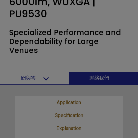
6000lm, WUXGA |
PU9530
Specialized Performance and
Dependability for Large
Venues
問與答
聯絡我們
Application
Specification
Explanation