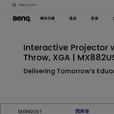
BenQ.com
解決方案
產品
資源
Interactive Projector 
Throw, XGA | MX882U
Delivering Tomorrow’s Educ
問與答
MX882UST