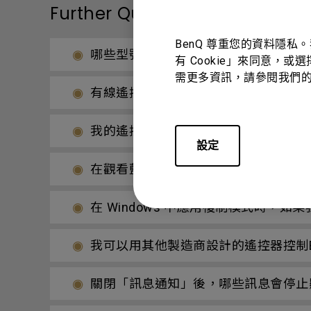
Further Query
BenQ 尊重您的資料隱私
哪些型號的BenQ投影機需要重啟電源
有 Cookie」來同意，或
需更多資訊，請參閱我們
有線遙控端口用於連接有線遙控器。有
我的遙控器無法使用，該如何解決？
設定
在觀看藍光 3D 影片時，如何避免 DLP 
在 Windows 中應用複制模式時，
我可以用其他製造商設計的遙控器控制B
關閉「訊息通知」後，哪些訊息會停止