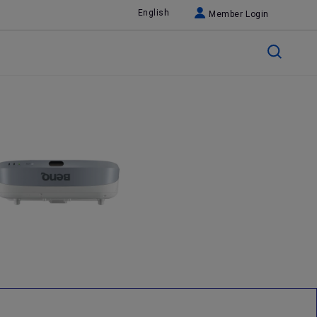
English
Member Login