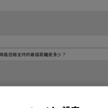
？
線遙控器支持的最遠距離是多少？
如果我的投影屏幕縮小了怎麼辦？