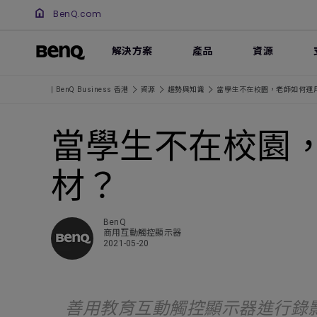
BenQ.com
解決方案
產品
資源
| BenQ Business 香港
資源
趨勢與知識
當學生不在校園，老師如何運
當學生不在校園
材？
BenQ
商用互動觸控顯示器
2021-05-20
善用教育互動觸控顯示器進行錄