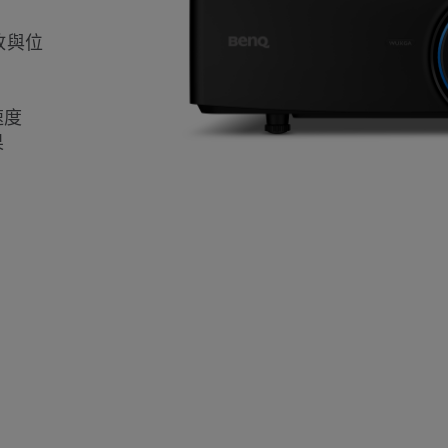
放與位
速度
果