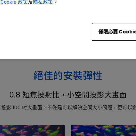
的
Cookie 政策
及
隱私政策
。
透過紅色、綠色、藍色、黃色區段的理想混合，
BenQ 雷射投影機可產生動人的色彩，並達到
比傳統燈泡型投影機更寬廣的色域、色彩。
僅限必要 Cooki
絕佳的安裝彈性
0.8 短焦投射比，小空間投影大畫面
8 公尺投可投影 100 吋大畫面。不僅是可以解決空間大小問題，