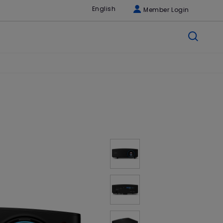
English
Member Login