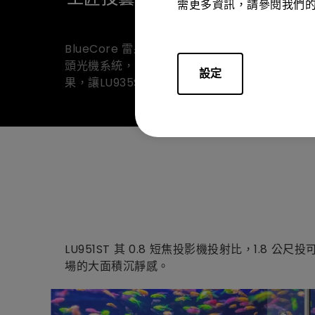
需更多資訊，請參閱我們
雷射效能
BlueCore 雷射光機引擎近乎零偏差精準進入鏡
頭光機系統，可提高增強光通量，大幅提升效
設定
果，讓LU935ST 達到 5500 高流明亮度。
LU951ST 其 0.8 短焦投影機投射比，1.
場的大面積沉靜感。