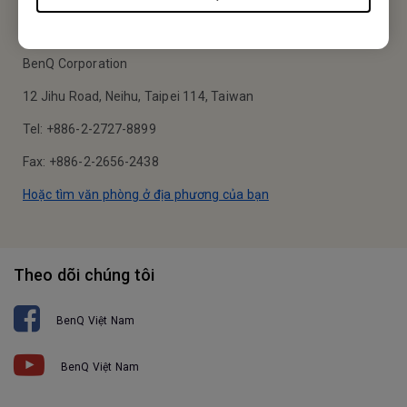
Business Vietnam
BenQ Corporation
12 Jihu Road, Neihu, Taipei 114, Taiwan
Tel: +886-2-2727-8899
Fax: +886-2-2656-2438
Hoặc tìm văn phòng ở địa phương của bạn
Theo dõi chúng tôi
BenQ Việt Nam
BenQ Việt Nam