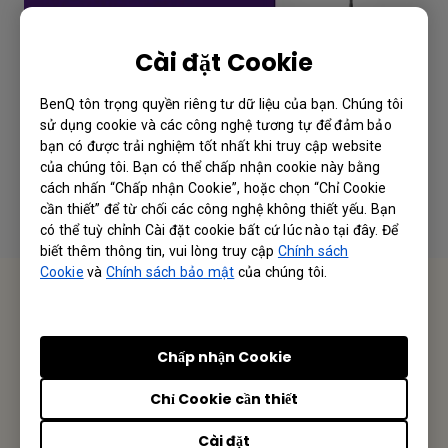
Cài đặt Cookie
How to do wireless presentation with
BenQ tôn trọng quyền riêng tư dữ liệu của bạn. Chúng tôi
WDC20 by iPhone and surf the internet
sử dụng cookie và các công nghệ tương tự để đảm bảo
bạn có được trải nghiệm tốt nhất khi truy cập website
của chúng tôi. Bạn có thể chấp nhận cookie này bằng
cách nhấn “Chấp nhận Cookie”, hoặc chọn “Chỉ Cookie
cần thiết” để từ chối các công nghệ không thiết yếu. Bạn
có thể tuỳ chỉnh Cài đặt cookie bất cứ lúc nào tại đây. Để
biết thêm thông tin, vui lòng truy cập
Chính sách
Cookie
và
Chính sách bảo mật
của chúng tôi.
Liên hệ chúng tôi
Hân hạnh nhận được phản hồi từ Quý Khách Hàng/ Đối
Chấp nhận Cookie
Tác
Chỉ Cookie cần thiết
Gửi Email
Cài đặt