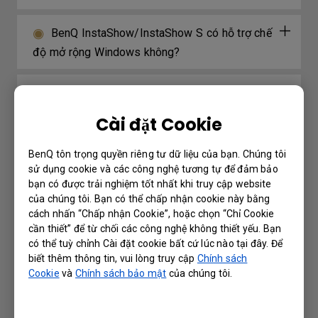
BenQ InstaShow/InstaShow S có hỗ trợ chế
độ mở rộng Windows không?
InstaShow/InstaShow S có hỗ trợ nội dung
3D không?
Cài đặt Cookie
InstaShow/InstaShow S có tương thích với
BenQ tôn trọng quyền riêng tư dữ liệu của bạn. Chúng tôi
sử dụng cookie và các công nghệ tương tự để đảm bảo
kết nối USB Type-C trên cả máy Mac và
bạn có được trải nghiệm tốt nhất khi truy cập website
Windows PC không?
của chúng tôi. Bạn có thể chấp nhận cookie này bằng
cách nhấn “Chấp nhận Cookie”, hoặc chọn “Chỉ Cookie
cần thiết” để từ chối các công nghệ không thiết yếu. Bạn
Máy chiếu có được trang bị thấu kính hoàn
có thể tuỳ chỉnh Cài đặt cookie bất cứ lúc nào tại đây. Để
toàn bằng thủy tinh không?
biết thêm thông tin, vui lòng truy cập
Chính sách
Cookie
và
Chính sách bảo mật
của chúng tôi.
Tại sao tôi nhìn thấy màn hình đen khi tôi
kết nối đầu ra InstaShow RX HDMI vào hệ