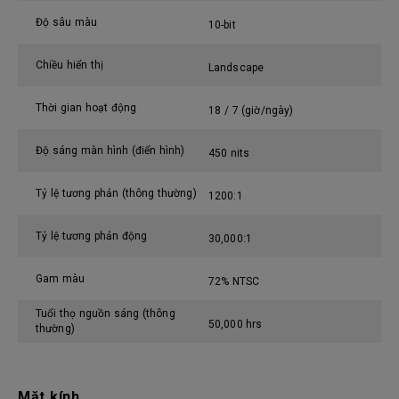
Độ sâu màu
10-bit
Chiều hiển thị
Landscape
Thời gian hoạt động
18 / 7 (giờ/ngày)
Độ sáng màn hình (điển hình)
450 nits
Tỷ lệ tương phản (thông thường)
1200:1
Tỷ lệ tương phản động
30,000:1
Gam màu
72% NTSC
Tuổi thọ nguồn sáng (thông
50,000 hrs
thường)
Mặt kính