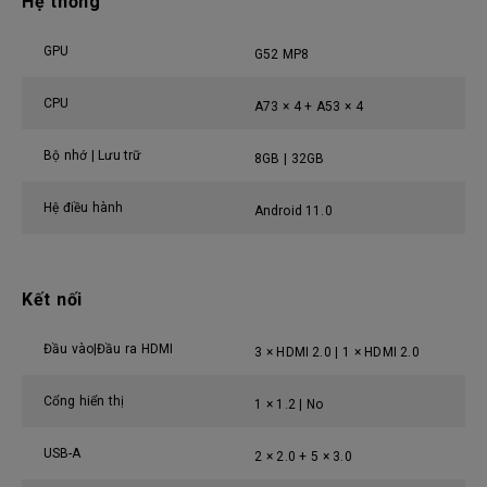
Hệ thống
GPU
G52 MP8
CPU
A73 × 4 + A53 × 4
Bộ nhớ | Lưu trữ
8GB | 32GB
Hệ điều hành
Android 11.0
Kết nối
Đầu vào|Đầu ra HDMI
3 × HDMI 2.0 | 1 × HDMI 2.0
Cổng hiển thị
1 × 1.2 | No
USB-A
2 × 2.0 + 5 × 3.0