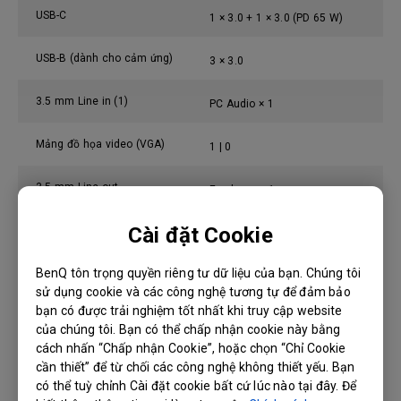
USB-C
1 × 3.0 + 1 × 3.0 (PD 65 W)
USB-B (dành cho cảm ứng)
3 × 3.0
3.5 mm Line in (1)
PC Audio × 1
Mảng đồ họa video (VGA)
1 | 0
3.5 mm Line out
Earphone × 1
Cài đặt Cookie
Khe cắm máy tính (OPS)
1
BenQ tôn trọng quyền riêng tư dữ liệu của bạn. Chúng tôi
S/PDIF ra
0 | 1 (optical)
sử dụng cookie và các công nghệ tương tự để đảm bảo
10 / 100 / 1000 Mbps (Android),
bạn có được trải nghiệm tốt nhất khi truy cập website
Ethernet LAN
của chúng tôi. Bạn có thể chấp nhận cookie này bằng
10 / 100 / 1000 Mbps (OPS) × 2
cách nhấn “Chấp nhận Cookie”, hoặc chọn “Chỉ Cookie
3.5 mm Line in (2)
cần thiết” để từ chối các công nghệ không thiết yếu. Bạn
Mic × 1
có thể tuỳ chỉnh Cài đặt cookie bất cứ lúc nào tại đây. Để