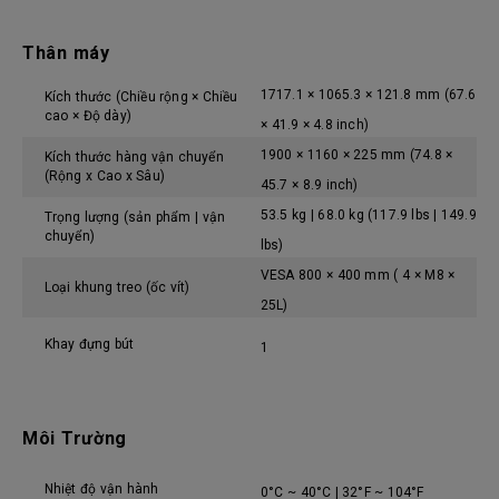
Thân máy
1717.1 × 1065.3 × 121.8 mm (67.6
Kích thước (Chiều rộng × Chiều
cao × Độ dày)
× 41.9 × 4.8 inch)
1900 × 1160 × 225 mm (74.8 ×
Kích thước hàng vận chuyển
(Rộng x Cao x Sâu)
45.7 × 8.9 inch)
53.5 kg | 68.0 kg (117.9 lbs | 149.9
Trọng lượng (sản phẩm | vận
chuyển)
lbs)
VESA 800 × 400 mm ( 4 × M8 ×
Loại khung treo (ốc vít)
25L)
Khay đựng bút
1
Môi Trường
Nhiệt độ vận hành
0°C ~ 40°C | 32°F ~ 104°F