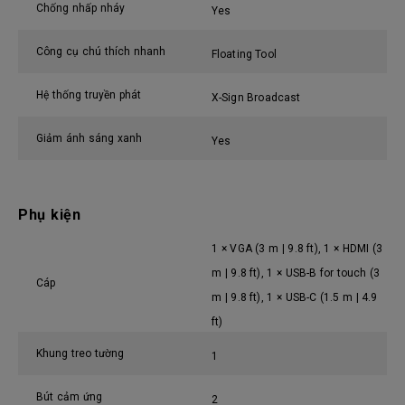
Chống nhấp nháy
Yes
Công cụ chú thích nhanh
Floating Tool
Hệ thống truyền phát
X-Sign Broadcast
Giảm ánh sáng xanh
Yes
Phụ kiện
1 × VGA (3 m | 9.8 ft), 1 × HDMI (3
m | 9.8 ft), 1 × USB-B for touch (3
Cáp
m | 9.8 ft), 1 × USB-C (1.5 m | 4.9
ft)
Khung treo tường
1
Bút cảm ứng
2