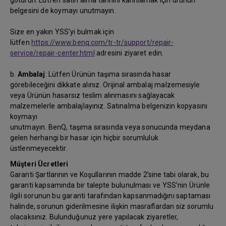
götürün. Lütfen satın alma tarihini kanıtlamak için ürünün
belgesini de koymayı unutmayın.
Size en yakın YSS’yi bulmak için
lütfen
https://www.benq.com/tr-tr/support/repair-
service/repair-center.html
adresini ziyaret edin.
b.
Ambalaj
: Lütfen Ürünün taşıma sırasında hasar
görebileceğini dikkate alınız. Orijinal ambalaj malzemesiyle
veya Ürünün hasarsız teslim alınmasını sağlayacak
malzemelerle ambalajlayınız. Satınalma belgenizin kopyasını
koymayı
unutmayın. BenQ, taşıma sırasında veya sonucunda meydana
gelen herhangi bir hasar için hiçbir sorumluluk
üstlenmeyecektir.
Müşteri Ücretleri
Garanti Şartlarının ve Koşullarının madde 2’sine tabi olarak, bu
garanti kapsamında bir talepte bulunulması ve YSS’nin Ürünle
ilgili sorunun bu garanti tarafından kapsanmadığını saptaması
halinde, sorunun giderilmesine ilişkin masraflardan siz sorumlu
olacaksınız. Bulunduğunuz yere yapılacak ziyaretler,