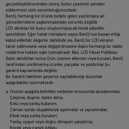
gerçekleştirilmesinden sonra, bütün yazılımın yeniden
yüklenmesi sizin sorumluluğunuzdadır.
BenQ, herhangi bir Ürünle birlikte gelen yazılımlara ait
güncellemelerin sağlanmasından sorumlu değildir.
LCD ekranlar bir kusur oluşturmayacak hatalı pikseller
içerebilirler. Eğer hatalı noktaların sayısı BenQ’nun beyan ettiği
kabul edilebilir değerler dahilinde ise, BenQ bir LCD ekranın
tamir edilmesine veya değiştirilmesine ilişkin herhangi bir talebi
reddetme hakkını saklı tutmaktadır. Bkz. LCD Piksel Politikası
Satın alındıktan sonra Ürün üzerine eklenen veya kurulan, BenQ
tarafından üretilmemiş ürünler, parçalar ve yazılımlar bu
garanti kapsamında değildir.
Bir Garanti talebinin geçersiz sayılabileceği durumlar
aşağıdakileri içermektedir:
a. Ürünün aşağıda belirtilen nedenler sonucunda arızalanması:
Çarpma, düşme, darbe alma;
Kötü veya yanlış kullanım;
Zaman içinde oluşabilecek aşınmalar ve yıpranmalar;
Eksik veya yanlış kurulum;
Yanlış, uygun veya doğru olmayan çalıştırma;
Böcek veya zararlı istilası;