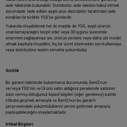
iade talebinde bulunabilir. Distribütör, iade talebini kabul etmek
zorundadır. İade edilen ayıplı ürün distrübitör tarafından iade
evrakları ile birlikte YSS’ye gönderilir.
Yukarıda oluşabilecek her iki madde de YSS, ayıplı ürünün
onarılamayacağını tespit eder veya 30 işgünü sürecinde
onarımını sağlayamaz ise, ürünün yenisini veya daha üst model
olmak kaydıyla muadilini, hiç bir ücret istemeden son kullanıcıya
veya distribütöre teslim etmekle yükümlüdür.
Gizlilik
Bir garanti talebinde bulunmanız durumunda, BenQ’nun
ve/veya YSS’nin ve Ürünü satın aldığınız perakende satıcının
sizin vermiş olduğunuz kişisel bilgileri (eğer gerekirse) sizinle
irtibata geçmek amacıyla ve BenQ’nun bu garanti
çerçevesindeki yükümlülüklerini yerine getirmek amacıyla
paylaşabileceğini onaylamaktadır.
İrtibat Bilgileri