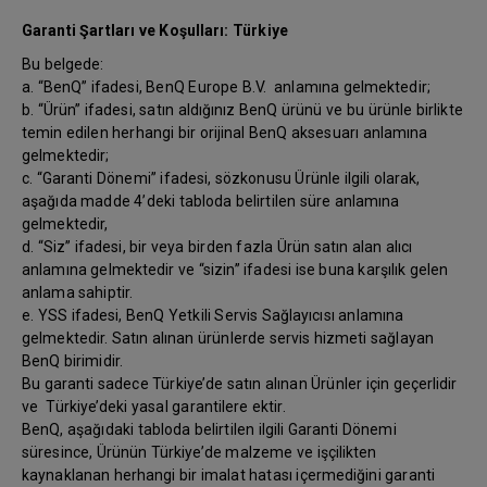
Garanti Şartları ve Koşulları: Türkiye
Bu belgede:
a. “BenQ” ifadesi, BenQ Europe B.V. anlamına gelmektedir;
b. “Ürün” ifadesi, satın aldığınız BenQ ürünü ve bu ürünle birlikte
temin edilen herhangi bir orijinal BenQ aksesuarı anlamına
gelmektedir;
c. “Garanti Dönemi” ifadesi, sözkonusu Ürünle ilgili olarak,
aşağıda madde 4’deki tabloda belirtilen süre anlamına
gelmektedir,
d. “Siz” ifadesi, bir veya birden fazla Ürün satın alan alıcı
anlamına gelmektedir ve “sizin” ifadesi ise buna karşılık gelen
anlama sahiptir.
e. YSS ifadesi, BenQ Yetkili Servis Sağlayıcısı anlamına
gelmektedir. Satın alınan ürünlerde servis hizmeti sağlayan
BenQ birimidir.
Bu garanti sadece Türkiye’de satın alınan Ürünler için geçerlidir
ve Türkiye’deki yasal garantilere ektir.
BenQ, aşağıdaki tabloda belirtilen ilgili Garanti Dönemi
süresince, Ürünün Türkiye’de malzeme ve işçilikten
kaynaklanan herhangi bir imalat hatası içermediğini garanti