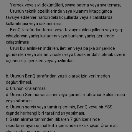
Yemek veya sıvı döküntüleri, sıvıya batma veya sıvı teması;
Ürünün teknik özelliklerinde veya kulanım kitapçığında
tavsiye edilenler haricindeki koşullarda veya sıcaklıklarda
kullanılması veya saklanması;
BenQ tarafından temin veya tavsiye edilen pillerin veya şarj
cihazlarının yanlış kullanımı veya bunların yanlış gerilimde
çalıştırılması
Ürün kullanılırken indirilen, iletilen veya başka bir şekilde
gönderilen veya alınan virüsler veya böcekler dahil olmak üzere
üçüncü kişi içerikleri veya yazılımları.
b. Ürünün BenQ tarafından yazılı olarak izin verilmeden
değiştirilmesi.
c. Ürünün kiralanması
d. Ürünün Seri numarasının veya garanti mührünün kaldırılması
veya silinmesi.
e. Ürünün servis veya tamir işleminin, BenQ veya bir YSS
dışında herhangi biri tarafından yapılması.
f. Satın alınma tarihinden itibaren 7 gün içerisinde
raporlanmayan orjinal kutu içerisinden eksik çıkan Ürüne ait
akseuarlar veya yazılımlar