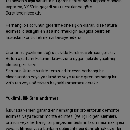
teknisyenin ilgili sorunun bu garanti tarafından kapsanmadığını
saptarsa, YSS’nin geçerli saat ücretlerine göre
ücretlendirilecektir.
Herhangi bir sorunun giderilmesine ilişkin olarak, size fatura
edilmesi olasılığını en aza indirmek için aşağıda belirtilen
hususları kontrol etmenizi tavsiye ederiz:
Ürünün ve yazılımın doğru şekilde kurulmuş olması gerekir;
Bütün ayarların kullanım kılavuzuna uygun şekilde yapılmış
olması gerekir ve
Sorunun Ürünle birlikte temin edilmeyen herhangi bir
aksesuardan veya yazılımdan veya ürüne giren herhangi bir
virüsten veya böcekten kaynaklanmaması gerekir.
Yükümlülük Sınırlandırması
İşburada verilen garantiler, herhangi bir projektörün demonte
edilmesi veya tekrar monte edilmesi (ve ilgili diğer işlemler),
ürünün veya herhangi bir parçasının teslimi, taşınması, nakliyesi
veya iletilmesi veya bunların değiştirilmesi dahil olmak üzer bir