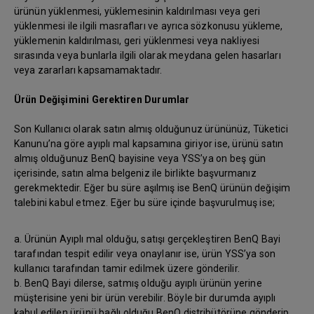
ürünün yüklenmesi, yüklemesinin kaldırılması veya geri
yüklenmesi ile ilgili masrafları ve ayrıca sözkonusu yükleme,
yüklemenin kaldırılması, geri yüklenmesi veya nakliyesi
sırasında veya bunlarla ilgili olarak meydana gelen hasarları
veya zararları kapsamamaktadır.
Ürün Değişimini Gerektiren Durumlar
Son Kullanıcı olarak satın almış olduğunuz ürününüz, Tüketici
Kanunu’na göre ayıplı mal kapsamına giriyor ise, ürünü satın
almış olduğunuz BenQ bayisine veya YSS’ya on beş gün
içerisinde, satın alma belgeniz ile birlikte başvurmanız
gerekmektedir. Eğer bu süre aşılmış ise BenQ ürünün değişim
talebini kabul etmez. Eğer bu süre içinde başvurulmuş ise;
a. Ürünün Ayıplı mal olduğu, satışı gerçekleştiren BenQ Bayi
tarafından tespit edilir veya onaylanır ise, ürün YSS’ya son
kullanıcı tarafından tamir edilmek üzere gönderilir.
b. BenQ Bayi dilerse, satmış olduğu ayıplı ürünün yerine
müşterisine yeni bir ürün verebilir. Böyle bir durumda ayıplı
kabul edilen ürünü bağlı olduğu BenQ distribütörüne gönderip