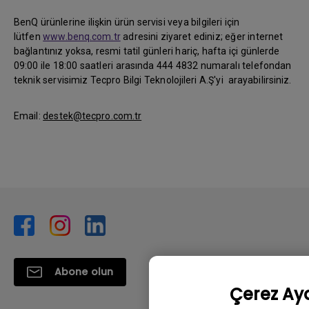
BenQ ürünlerine ilişkin ürün servisi veya bilgileri için
lütfen
www.benq.com.tr
adresini ziyaret ediniz; eğer internet
bağlantınız yoksa, resmi tatil günleri hariç, hafta içi günlerde
09:00 ile 18:00 saatleri arasında 444 4832 numaralı telefondan
teknik servisimiz Tecpro Bilgi Teknolojileri A.Ş'yi arayabilirsiniz.
Email:
destek@tecpro.com.tr
Abone olun
Çerez Aya