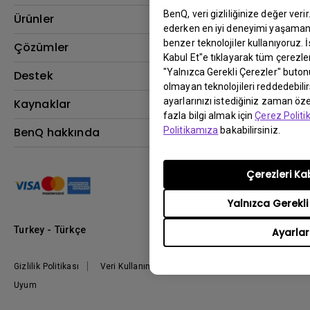
BenQ, veri gizliliğinize değer veri
Ürünler
ederken en iyi deneyimi yaşamanı
benzer teknolojiler kullanıyoruz. 
Projektör
Çözümler
Kabul Et"e tıklayarak tüm çerezler
Monitör
"Yalnızca Gerekli Çerezler" buton
BenQ AQCOLOR Elçisi
Destek
olmayan teknolojileri reddedebili
Eye-Care Monitörler
İndirme & SSS
ayarlarınızı istediğiniz zaman özel
Kaynaklar
AQColor
fazla bilgi almak için
Çerez Polit
Bize ulaşın
Espor
Projektör Atım Mesafesi Hesaplayıcı
BenQ hakkında
Politikamıza
bakabilirsiniz.
Kurumsal
BenQ Bilgi Merkezi
Kurumsal
Nereden Satın Alabilirim?
Çerezleri Ka
Grup
Marka
Yalnızca Gerekli
Kurumsal Sosyal Sorumluluk
Turkey - Türkçe
Ayarlar
Haberler
Gizlilik Politikası
Veri Kullanımı Politikası
İthalat/İhracat
Uyum