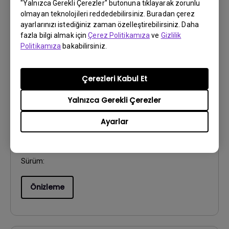
"Yalnızca Gerekli Çerezler" butonuna tıklayarak zorunlu
olmayan teknolojileri reddedebilirsiniz. Buradan çerez
Önizleme
ayarlarınızı istediğiniz zaman özelleştirebilirsiniz. Daha
fazla bilgi almak için
Çerez Politikamıza
ve
Gizlilik
Politikamıza
bakabilirsiniz.
Çerezleri Kabul Et
Kullanıcı El Kitabı
Hızlı Başlangıç Rehberi
Yalnızca Gerekli Çerezler
Ayarlar
Güncelleme:
2024/01/03
Dil:
Multi-Language
Dosya Boyutu:
3.54 MB
Sürüm:
Önizleme