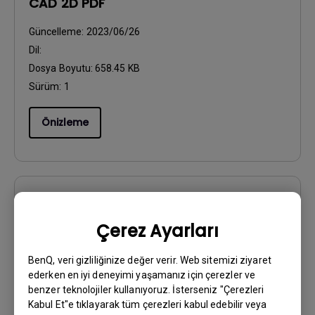
CAD 2D PDF
Güncelleme:
2023/06/26
Dil:
Dosya Boyutu:
658.45 KB
Sürüm:
1
Önizleme
CAD
Çerez Ayarları
CABINET_3D
Güncelleme:
2023/06/26
BenQ, veri gizliliğinize değer verir. Web sitemizi ziyaret
ederken en iyi deneyimi yaşamanız için çerezler ve
Dil:
benzer teknolojiler kullanıyoruz. İsterseniz "Çerezleri
Dosya Boyutu:
10.72 MB
Kabul Et"e tıklayarak tüm çerezleri kabul edebilir veya
Sürüm:
1