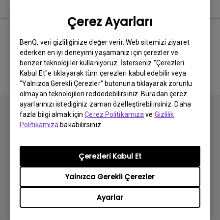
Kullanım Kılavuzu
Çerez Ayarları
BenQ, veri gizliliğinize değer verir. Web sitemizi ziyaret
ederken en iyi deneyimi yaşamanız için çerezler ve
İlgili El Kitabı bulunmuyor
benzer teknolojiler kullanıyoruz. İsterseniz "Çerezleri
Kabul Et"e tıklayarak tüm çerezleri kabul edebilir veya
"Yalnızca Gerekli Çerezler" butonuna tıklayarak zorunlu
olmayan teknolojileri reddedebilirsiniz. Buradan çerez
ayarlarınızı istediğiniz zaman özelleştirebilirsiniz. Daha
fazla bilgi almak için
Çerez Politikamıza
ve
Gizlilik
Politikamıza
bakabilirsiniz.
Abone olun
Çerezleri Kabul Et
Yalnızca Gerekli Çerezler
Ürünler
Ayarlar
Projektör
Çözümler