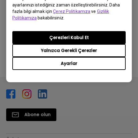
Kullanım Kılavuzu
ayarlarınızı istediğiniz zaman özelleştirebilirsiniz. Daha
fazla bilgi almak için
Çerez Politikamıza
ve
Gizlilik
Güncelleme:
2017/11/14
Politikamıza
bakabilirsiniz.
Dil:
Turkish
Dosya Boyutu:
10.27 MB
Çerezleri Kabul Et
Sürüm:
Yalnızca Gerekli Çerezler
Önizleme
Ayarlar
Abone olun