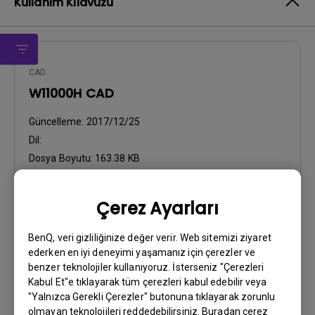
Kullanım Kılavuzu
CAD
W11000H CAD
Güncelleme:
2017/12/25
Dil:
Dosya Boyutu:
163.38 KB
Sürüm:
1st release
Çerez Ayarları
Önizleme
BenQ, veri gizliliğinize değer verir. Web sitemizi ziyaret
ederken en iyi deneyimi yaşamanız için çerezler ve
benzer teknolojiler kullanıyoruz. İsterseniz "Çerezleri
Kabul Et"e tıklayarak tüm çerezleri kabul edebilir veya
"Yalnızca Gerekli Çerezler" butonuna tıklayarak zorunlu
Kullanıcı El Kitabı
olmayan teknolojileri reddedebilirsiniz. Buradan çerez