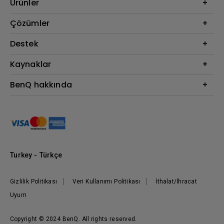
Ürünler
Projektör
Çözümler
Monitör
BenQ AQCOLOR Elçisi
Destek
Eye-Care Monitörler
İndirme & SSS
Kaynaklar
AQColor
Bize ulaşın
Espor
Projektör Atım Mesafesi Hesaplayıcı
BenQ hakkında
Kurumsal
BenQ Bilgi Merkezi
Kurumsal
Nereden Satın Alabilirim?
Grup
Marka
Kurumsal Sosyal Sorumluluk
Turkey - Türkçe
Haberler
Gizlilik Politikası
Veri Kullanımı Politikası
İthalat/İhracat
Uyum
Copyright © 2024 BenQ. All rights reserved.