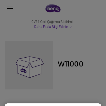
GV31 Geri Çağırma Bildirimi
Daha Fazla Bilgi Edinin
W11000