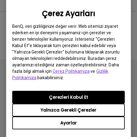
Yazılım
Çerez Ayarları
BenQ, veri gizliliğinize değer verir. Web sitemizi ziyaret
ederken en iyi deneyimi yaşamanız için çerezler ve
İlgili yazılım ve sürücü yok
benzer teknolojiler kullanıyoruz. İsterseniz "Çerezleri
Kabul Et"e tıklayarak tüm çerezleri kabul edebilir veya
"Yalnızca Gerekli Çerezler" butonuna tıklayarak zorunlu
olmayan teknolojileri reddedebilirsiniz. Buradan çerez
ayarlarınızı istediğiniz zaman özelleştirebilirsiniz. Daha
fazla bilgi almak için
Çerez Politikamıza
ve
Gizlilik
Politikamıza
bakabilirsiniz.
Abone olun
Çerezleri Kabul Et
Yalnızca Gerekli Çerezler
Ürünler
Ayarlar
Projektör
Çözümler