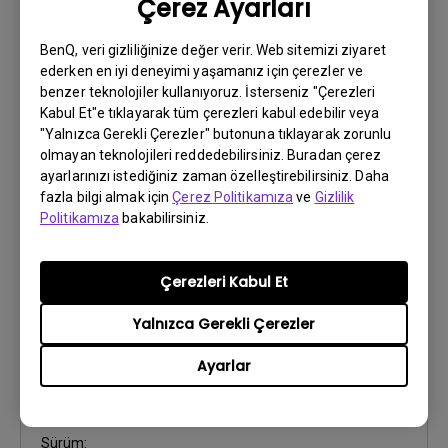
Çerez Ayarları
Hızlı Başlangıç Rehberi
Güncelleme:
2017/01/11
BenQ, veri gizliliğinize değer verir. Web sitemizi ziyaret
ederken en iyi deneyimi yaşamanız için çerezler ve
Dil:
Multi-Language
benzer teknolojiler kullanıyoruz. İsterseniz "Çerezleri
Dosya Boyutu:
4.02 MB
Kabul Et"e tıklayarak tüm çerezleri kabul edebilir veya
Sürüm:
"Yalnızca Gerekli Çerezler" butonuna tıklayarak zorunlu
olmayan teknolojileri reddedebilirsiniz. Buradan çerez
Önizleme
ayarlarınızı istediğiniz zaman özelleştirebilirsiniz. Daha
fazla bilgi almak için
Çerez Politikamıza
ve
Gizlilik
Politikamıza
bakabilirsiniz.
Çerezleri Kabul Et
Kullanıcı El Kitabı
Kullanım Kılavuzu
Yalnızca Gerekli Çerezler
Ayarlar
Güncelleme:
2017/01/11
Dil:
Turkish
Dosya Boyutu:
10.05 MB
Sürüm: