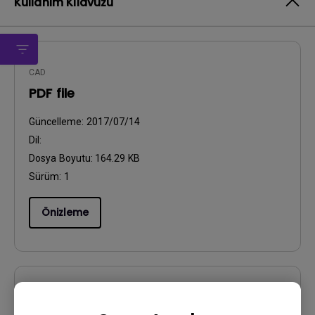
Kullanım Kılavuzu
CAD
PDF file
Güncelleme:
2017/07/14
Dil:
Dosya Boyutu:
164.29 KB
Sürüm:
1
Önizleme
Kullanıcı El Kitabı