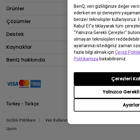
BenQ, veri gizliliğinize değer veri
Ürünler
ederken en iyi deneyimi yaşamanı
benzer teknolojiler kullanıyoruz. 
Projektör
Çözümler
Kabul Et"e tıklayarak tüm çerezler
Monitör
"Yalnızca Gerekli Çerezler" buton
BenQ AQCOLOR Elçisi
Destek
olmayan teknolojileri reddedebili
Eye-Care Monitörler
İndirme & SSS
ayarlarınızı istediğiniz zaman özel
Kaynaklar
AQColor
fazla bilgi almak için
Çerez Polit
Bize ulaşın
Espor
Projektör Atım Mesafesi Hesaplayıcı
BenQ hakkında
Politikamıza
bakabilirsiniz.
Kurumsal
BenQ Bilgi Merkezi
Kurumsal
Nereden Satın Alabilirim?
Çerezleri Ka
Grup
Marka
Yalnızca Gerekli
Kurumsal Sosyal Sorumluluk
Turkey - Türkçe
Ayarlar
Haberler
Gizlilik Politikası
Veri Kullanımı Politikası
İthalat/İhracat
Uyum