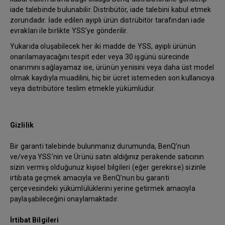
iade talebinde bulunabilir. Distribütör, iade talebini kabul etmek
zorundadır. İade edilen ayıplı ürün distrübitör tarafından iade
evrakları ile birlikte YSS’ye gönderilir.
Yukarıda oluşabilecek her iki madde de YSS, ayıplı ürünün
onarılamayacağını tespit eder veya 30 işgünü sürecinde
onarımını sağlayamaz ise, ürünün yenisini veya daha üst model
olmak kaydıyla muadilini, hiç bir ücret istemeden son kullanıcıya
veya distribütöre teslim etmekle yükümlüdür.
Gizlilik
Bir garanti talebinde bulunmanız durumunda, BenQ’nun
ve/veya YSS’nin ve Ürünü satın aldığınız perakende satıcının
sizin vermiş olduğunuz kişisel bilgileri (eğer gerekirse) sizinle
irtibata geçmek amacıyla ve BenQ’nun bu garanti
çerçevesindeki yükümlülüklerini yerine getirmek amacıyla
paylaşabileceğini onaylamaktadır.
İrtibat Bilgileri