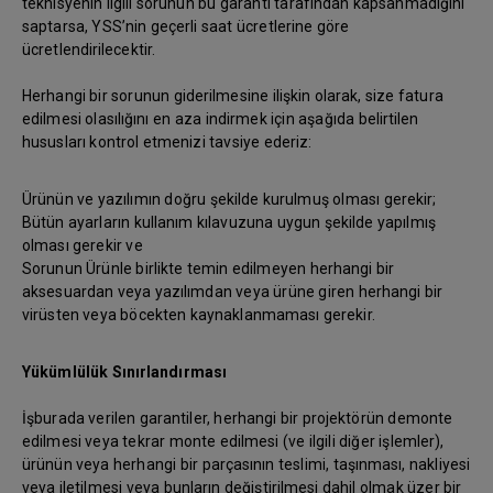
teknisyenin ilgili sorunun bu garanti tarafından kapsanmadığını
saptarsa, YSS’nin geçerli saat ücretlerine göre
ücretlendirilecektir.
Herhangi bir sorunun giderilmesine ilişkin olarak, size fatura
edilmesi olasılığını en aza indirmek için aşağıda belirtilen
hususları kontrol etmenizi tavsiye ederiz:
Ürünün ve yazılımın doğru şekilde kurulmuş olması gerekir;
Bütün ayarların kullanım kılavuzuna uygun şekilde yapılmış
olması gerekir ve
Sorunun Ürünle birlikte temin edilmeyen herhangi bir
aksesuardan veya yazılımdan veya ürüne giren herhangi bir
virüsten veya böcekten kaynaklanmaması gerekir.
Yükümlülük Sınırlandırması
İşburada verilen garantiler, herhangi bir projektörün demonte
edilmesi veya tekrar monte edilmesi (ve ilgili diğer işlemler),
ürünün veya herhangi bir parçasının teslimi, taşınması, nakliyesi
veya iletilmesi veya bunların değiştirilmesi dahil olmak üzer bir