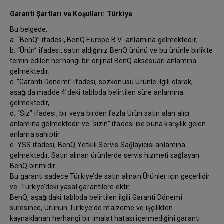
Garanti Şartları ve Koşulları: Türkiye
Bu belgede:
a. “BenQ” ifadesi, BenQ Europe B.V. anlamına gelmektedir;
b. “Ürün” ifadesi, satın aldığınız BenQ ürünü ve bu ürünle birlikte
temin edilen herhangi bir orijinal BenQ aksesuarı anlamına
gelmektedir;
c. “Garanti Dönemi” ifadesi, sözkonusu Ürünle ilgili olarak,
aşağıda madde 4’deki tabloda belirtilen süre anlamına
gelmektedir,
d. “Siz” ifadesi, bir veya birden fazla Ürün satın alan alıcı
anlamına gelmektedir ve “sizin” ifadesi ise buna karşılık gelen
anlama sahiptir.
e. YSS ifadesi, BenQ Yetkili Servis Sağlayıcısı anlamına
gelmektedir. Satın alınan ürünlerde servis hizmeti sağlayan
BenQ birimidir.
Bu garanti sadece Türkiye’de satın alınan Ürünler için geçerlidir
ve Türkiye’deki yasal garantilere ektir.
BenQ, aşağıdaki tabloda belirtilen ilgili Garanti Dönemi
süresince, Ürünün Türkiye’de malzeme ve işçilikten
kaynaklanan herhangi bir imalat hatası içermediğini garanti