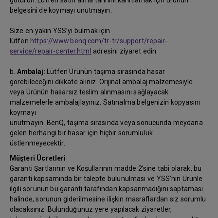
götürün. Lütfen satın alma tarihini kanıtlamak için ürünün
belgesini de koymayı unutmayın.
Size en yakın YSS’yi bulmak için
lütfen
https://www.benq.com/tr-tr/support/repair-
service/repair-center.html
adresini ziyaret edin.
b.
Ambalaj
: Lütfen Ürünün taşıma sırasında hasar
görebileceğini dikkate alınız. Orijinal ambalaj malzemesiyle
veya Ürünün hasarsız teslim alınmasını sağlayacak
malzemelerle ambalajlayınız. Satınalma belgenizin kopyasını
koymayı
unutmayın. BenQ, taşıma sırasında veya sonucunda meydana
gelen herhangi bir hasar için hiçbir sorumluluk
üstlenmeyecektir.
Müşteri Ücretleri
Garanti Şartlarının ve Koşullarının madde 2’sine tabi olarak, bu
garanti kapsamında bir talepte bulunulması ve YSS’nin Ürünle
ilgili sorunun bu garanti tarafından kapsanmadığını saptaması
halinde, sorunun giderilmesine ilişkin masraflardan siz sorumlu
olacaksınız. Bulunduğunuz yere yapılacak ziyaretler,