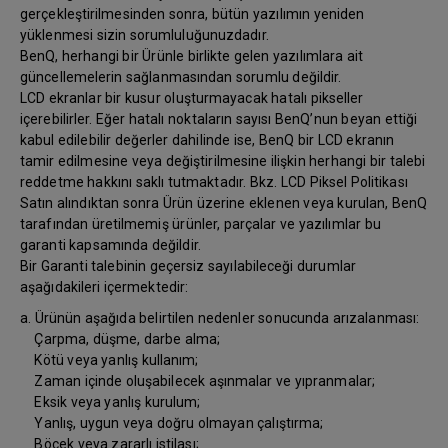
gerçekleştirilmesinden sonra, bütün yazılımın yeniden
yüklenmesi sizin sorumluluğunuzdadır.
BenQ, herhangi bir Ürünle birlikte gelen yazılımlara ait
güncellemelerin sağlanmasından sorumlu değildir.
LCD ekranlar bir kusur oluşturmayacak hatalı pikseller
içerebilirler. Eğer hatalı noktaların sayısı BenQ’nun beyan ettiği
kabul edilebilir değerler dahilinde ise, BenQ bir LCD ekranın
tamir edilmesine veya değiştirilmesine ilişkin herhangi bir talebi
reddetme hakkını saklı tutmaktadır. Bkz. LCD Piksel Politikası
Satın alındıktan sonra Ürün üzerine eklenen veya kurulan, BenQ
tarafından üretilmemiş ürünler, parçalar ve yazılımlar bu
garanti kapsamında değildir.
Bir Garanti talebinin geçersiz sayılabileceği durumlar
aşağıdakileri içermektedir:
a. Ürünün aşağıda belirtilen nedenler sonucunda arızalanması:
Çarpma, düşme, darbe alma;
Kötü veya yanlış kullanım;
Zaman içinde oluşabilecek aşınmalar ve yıpranmalar;
Eksik veya yanlış kurulum;
Yanlış, uygun veya doğru olmayan çalıştırma;
Böcek veya zararlı istilası;