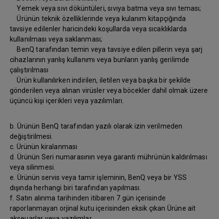
Yemek veya sıvı döküntüleri, sıvıya batma veya sıvı teması;
Ürünün teknik özelliklerinde veya kulanım kitapçığında
tavsiye edilenler haricindeki koşullarda veya sıcaklıklarda
kullanılması veya saklanması;
BenQ tarafından temin veya tavsiye edilen pillerin veya şarj
cihazlarının yanlış kullanımı veya bunların yanlış gerilimde
çalıştırılması
Ürün kullanılırken indirilen, iletilen veya başka bir şekilde
gönderilen veya alınan virüsler veya böcekler dahil olmak üzere
üçüncü kişi içerikleri veya yazılımları.
b. Ürünün BenQ tarafından yazılı olarak izin verilmeden
değiştirilmesi.
c. Ürünün kiralanması
d. Ürünün Seri numarasının veya garanti mührünün kaldırılması
veya silinmesi.
e. Ürünün servis veya tamir işleminin, BenQ veya bir YSS
dışında herhangi biri tarafından yapılması.
f. Satın alınma tarihinden itibaren 7 gün içerisinde
raporlanmayan orjinal kutu içerisinden eksik çıkan Ürüne ait
akseuarlar veya yazılımlar