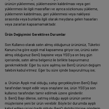
ürünün yüklenmesi, yüklemesinin kaldırılması veya geri
yüklenmesi ile ilgili masrafları ve ayrıca sözkonusu yükleme,
yüklemenin kaldırılması, geri yüklenmesi veya nakliyesi
sırasında veya bunlarla ilgili olarak meydana gelen hasarları
veya zararları kapsamamaktadır.
Ürün Değişimini Gerektiren Durumlar
Son Kullanıcı olarak satın almış olduğunuz ürününüz, Tüketici
Kanunu’na göre ayıplı mal kapsamına giriyor ise, ürünü satın
almış olduğunuz BenQ bayisine veya YSS’ya on beş gün
içerisinde, satın alma belgeniz ile birlikte başvurmanız
gerekmektedir. Eğer bu süre aşılmış ise BenQ ürünün değişim
talebini kabul etmez. Eğer bu süre içinde başvurulmuş ise;
a. Ürünün Ayıplı mal olduğu, satışı gerçekleştiren BenQ Bayi
tarafından tespit edilir veya onaylanır ise, ürün YSS’ya son
kullanıcı tarafından tamir edilmek üzere gönderilir.
b. BenQ Bayi dilerse, satmış olduğu ayıplı ürünün yerine
müşterisine yeni bir ürün verebilir. Böyle bir durumda ayıplı
kabul edilen ürünü bağlı olduğu BenQ distribütörüne gönderip