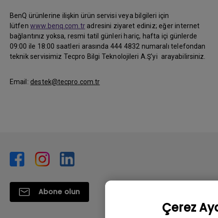
BenQ ürünlerine ilişkin ürün servisi veya bilgileri için
lütfen
www.benq.com.tr
adresini ziyaret ediniz; eğer internet
bağlantınız yoksa, resmi tatil günleri hariç, hafta içi günlerde
09:00 ile 18:00 saatleri arasında 444 4832 numaralı telefondan
teknik servisimiz Tecpro Bilgi Teknolojileri A.Ş'yi arayabilirsiniz.
Email:
destek@tecpro.com.tr
Abone olun
Çerez Aya