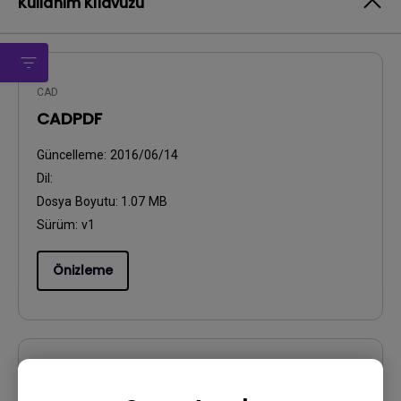
Kullanım Kılavuzu
CAD
CADPDF
Güncelleme:
2016/06/14
Dil:
Dosya Boyutu:
1.07 MB
Sürüm:
v1
Önizleme
Kullanıcı El Kitabı