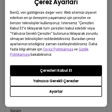
Çerez Ayarları
Hızlı Başlangıç Rehberi
Güncelleme:
2015/02/24
BenQ, veri gizliliğinize değer verir. Web sitemizi ziyaret
ederken en iyi deneyimi yaşamanız için çerezler ve
Dil:
Multi-Language
benzer teknolojiler kullanıyoruz. İsterseniz "Çerezleri
Dosya Boyutu:
8.06 MB
Kabul Et"e tıklayarak tüm çerezleri kabul edebilir veya
Sürüm:
"Yalnızca Gerekli Çerezler" butonuna tıklayarak zorunlu
olmayan teknolojileri reddedebilirsiniz. Buradan çerez
Önizleme
ayarlarınızı istediğiniz zaman özelleştirebilirsiniz. Daha
fazla bilgi almak için
Çerez Politikamıza
ve
Gizlilik
Politikamıza
bakabilirsiniz.
Çerezleri Kabul Et
Kullanıcı El Kitabı
Kullanım Kılavuzu
Yalnızca Gerekli Çerezler
Ayarlar
Güncelleme:
2015/08/31
Dil:
Turkish
Dosya Boyutu:
5.71 MB
Sürüm: