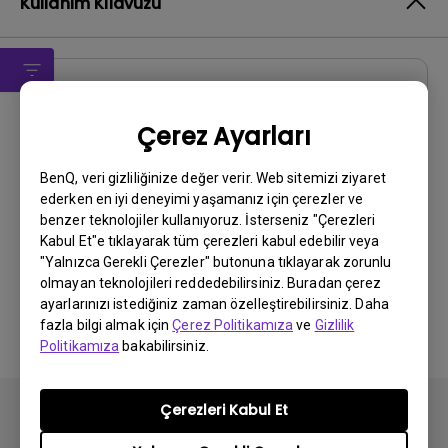
Kullanım Kılavuzu
Kullanıcı El Kitabı
Çerez Ayarları
Kullanım Kılavuzu
Güncelleme:
2010/08/12
BenQ, veri gizliliğinize değer verir. Web sitemizi ziyaret
ederken en iyi deneyimi yaşamanız için çerezler ve
Dil:
Turkish
benzer teknolojiler kullanıyoruz. İsterseniz "Çerezleri
Dosya Boyutu:
5.65 MB
Kabul Et"e tıklayarak tüm çerezleri kabul edebilir veya
Sürüm:
"Yalnızca Gerekli Çerezler" butonuna tıklayarak zorunlu
olmayan teknolojileri reddedebilirsiniz. Buradan çerez
Önizleme
ayarlarınızı istediğiniz zaman özelleştirebilirsiniz. Daha
fazla bilgi almak için
Çerez Politikamıza
ve
Gizlilik
Politikamıza
bakabilirsiniz.
Çerezleri Kabul Et