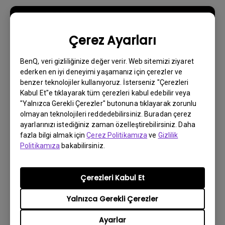
Çerez Ayarları
BenQ, veri gizliliğinize değer verir. Web sitemizi ziyaret
ederken en iyi deneyimi yaşamanız için çerezler ve
benzer teknolojiler kullanıyoruz. İsterseniz "Çerezleri
Kabul Et"e tıklayarak tüm çerezleri kabul edebilir veya
"Yalnızca Gerekli Çerezler" butonuna tıklayarak zorunlu
olmayan teknolojileri reddedebilirsiniz. Buradan çerez
ayarlarınızı istediğiniz zaman özelleştirebilirsiniz. Daha
7/9/2023
fazla bilgi almak için
Çerez Politikamıza
ve
Gizlilik
Bazen Android TV'mde uygulamalar
Politikamıza
bakabilirsiniz.
beklenmedik bir şekilde kapanıyor ve sistem
ana ekrana kilitleniyor. Bunu nasıl
düzeltebilirim?
Çerezleri Kabul Et
Yalnızca Gerekli Çerezler
Ayarlar