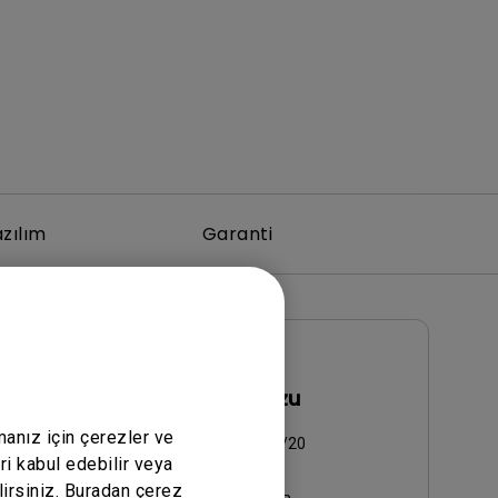
zılım
Garanti
Kullanıcı El Kitabı
i
Kullanım Kılavuzu
manız için çerezler ve
Güncelleme:
2014/03/20
ri kabul edebilir veya
Dil:
Turkish
lirsiniz. Buradan çerez