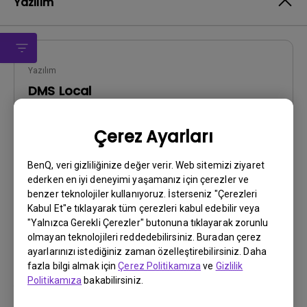
Yazılım
Yazılım
DMS Local
OS:
Windows
Çerez Ayarları
OS Version:
Sürüm:
3.1.2.0
BenQ, veri gizliliğinize değer verir. Web sitemizi ziyaret
Güncelleme:
2024/04/29
ederken en iyi deneyimi yaşamanız için çerezler ve
Dosya Boyutu:
88.43 MB
benzer teknolojiler kullanıyoruz. İsterseniz "Çerezleri
Kabul Et"e tıklayarak tüm çerezleri kabul edebilir veya
"Yalnızca Gerekli Çerezler" butonuna tıklayarak zorunlu
İndir
olmayan teknolojileri reddedebilirsiniz. Buradan çerez
ayarlarınızı istediğiniz zaman özelleştirebilirsiniz. Daha
fazla bilgi almak için
Çerez Politikamıza
ve
Gizlilik
Politikamıza
bakabilirsiniz.
Yukarıdaki yazılımların herhangi birini kullanarak,
Son
Kullanıcı Lisans Sözleşmesi
şartlarımızı kabul etmiş