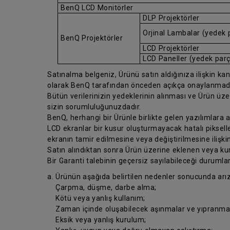
BenQ LCD Monitörler
DLP Projektörler
Orjinal Lambalar (yedek 
BenQ Projektörler
LCD Projektörler
LCD Paneller (yedek par
Satınalma belgeniz, Ürünü satın aldığınıza ilişkin kanıt
olarak BenQ tarafından önceden açıkça onaylanmad
Bütün verilerinizin yedeklerinin alınması ve Ürün üz
sizin sorumluluğunuzdadır.
BenQ, herhangi bir Ürünle birlikte gelen yazılımlara
LCD ekranlar bir kusur oluşturmayacak hatalı pikseller
ekranın tamir edilmesine veya değiştirilmesine ilişkin
Satın alındıktan sonra Ürün üzerine eklenen veya kur
Bir Garanti talebinin geçersiz sayılabileceği durumla
a. Ürünün aşağıda belirtilen nedenler sonucunda arı
Çarpma, düşme, darbe alma;
Kötü veya yanlış kullanım;
Zaman içinde oluşabilecek aşınmalar ve yıpranmal
Eksik veya yanlış kurulum;