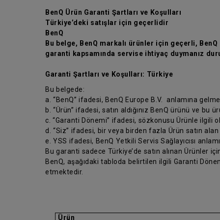
BenQ Ürün Garanti Şartları ve Koşulları
Türkiye’deki satışlar için geçerlidir
BenQ
Bu belge, BenQ markalı ürünler için geçerli, BenQ ü
garanti kapsamında servise ihtiyaç duymanız duru
Garanti Şartları ve Koşulları: Türkiye
Bu belgede:
a. “BenQ” ifadesi, BenQ Europe B.V. anlamına gelme
b. “Ürün” ifadesi, satın aldığınız BenQ ürünü ve bu ü
c. “Garanti Dönemi” ifadesi, sözkonusu Ürünle ilgili 
d. “Siz” ifadesi, bir veya birden fazla Ürün satın alan
e. YSS ifadesi, BenQ Yetkili Servis Sağlayıcısı anlam
Bu garanti sadece Türkiye’de satın alınan Ürünler için
BenQ, aşağıdaki tabloda belirtilen ilgili Garanti Dö
etmektedir.
Ürün