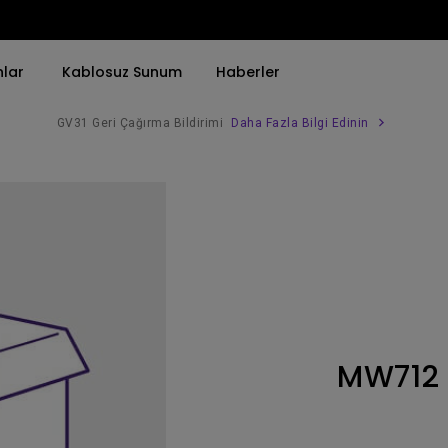
nlar
Kablosuz Sunum
Haberler
GV31 Geri Çağırma Bildirimi
Daha Fazla Bilgi Edinin
Trend Olan Kelimeye Göre
Trend Olan Kelimeye Göre
Kurumsal Projektörü 
4K(3840x2160)
4K UHD (3840×2160)
Simulasyon Projekt
HDR ile
Kısa Atım
SmartEco Projektör
21：9 Ultra geniş
2B, Dikey／Yatay Keystone
Golf Simülatörü
USB-C
LED
Toplantı Odası Pro
MW712
Thunderbolt
Lazer
P3
Android TV ile