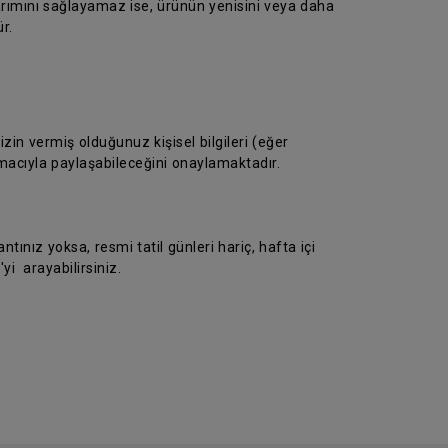
arımını sağlayamaz ise, ürünün yenisini veya daha
r.
in vermiş olduğunuz kişisel bilgileri (eğer
macıyla paylaşabileceğini onaylamaktadır.
ntınız yoksa, resmi tatil günleri hariç, hafta içi
yi arayabilirsiniz.