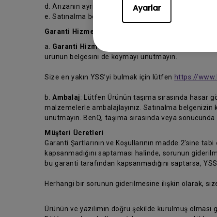
d. Arızanın ayrıntılı açıklaması ve
Ayarlar
e. Satınalma belgesi.
Garanti Hizmeti Almak İçin.
a.
Garanti Hizmeti
: Garanti hizmeti almak için, ürün
ürünün belgesini de koymayı unutmayın.
Size en yakın YSS’yi bulmak için lütfen
https://www.
b.
Ambalaj
: Lütfen Ürünün taşıma sırasında hasar gö
malzemelerle ambalajlayınız. Satınalma belgenizin 
unutmayın. BenQ, taşıma sırasında veya sonucunda m
Müşteri Ücretleri
Garanti Şartlarının ve Koşullarının madde 2’sine tabi
kapsanmadığını saptaması halinde, sorunun giderilmes
bu garanti tarafından kapsanmadığını saptarsa, YSS’ni
Herhangi bir sorunun giderilmesine ilişkin olarak, siz
Ürünün ve yazılımın doğru şekilde kurulmuş olması g