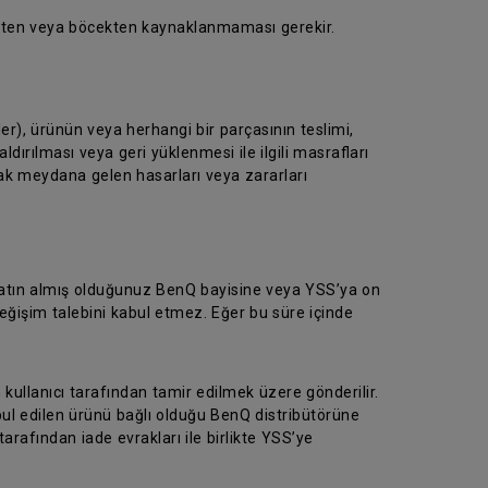
üsten veya böcekten kaynaklanmaması gerekir.
er), ürünün veya herhangi bir parçasının teslimi,
dırılması veya geri yüklenmesi ile ilgili masrafları
rak meydana gelen hasarları veya zararları
 satın almış olduğunuz BenQ bayisine veya YSS’ya on
eğişim talebini kabul etmez. Eğer bu süre içinde
 kullanıcı tarafından tamir edilmek üzere gönderilir.
abul edilen ürünü bağlı olduğu BenQ distribütörüne
tarafından iade evrakları ile birlikte YSS’ye