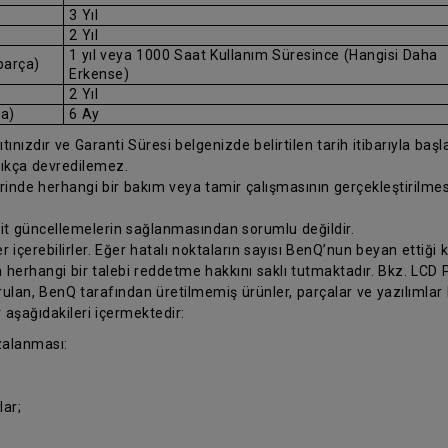
3 Yıl
2 Yıl
1 yıl veya 1000 Saat Kullanım Süresince (Hangisi Daha
parça)
Erkense)
2 Yıl
ça)
6 Ay
ınızdır ve Garanti Süresi belgenizde belirtilen tarih itibarıyla başlar.
ıkça devredilemez.
erinde herhangi bir bakım veya tamir çalışmasının gerçekleştirilm
 ait güncellemelerin sağlanmasından sorumlu değildir.
 içerebilirler. Eğer hatalı noktaların sayısı BenQ’nun beyan ettiği k
 herhangi bir talebi reddetme hakkını saklı tutmaktadır. Bkz. LCD Pi
ulan, BenQ tarafından üretilmemiş ürünler, parçalar ve yazılımlar
r aşağıdakileri içermektedir:
zalanması:
ar;