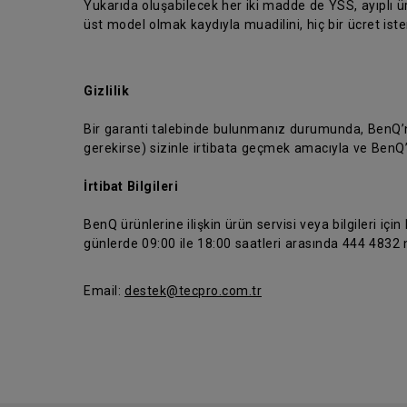
Yukarıda oluşabilecek her iki madde de YSS, ayıplı 
üst model olmak kaydıyla muadilini, hiç bir ücret is
Gizlilik
Bir garanti talebinde bulunmanız durumunda, BenQ’nun
gerekirse) sizinle irtibata geçmek amacıyla ve BenQ
İrtibat Bilgileri
BenQ ürünlerine ilişkin ürün servisi veya bilgileri için
günlerde 09:00 ile 18:00 saatleri arasında 444 4832 n
Email:
destek@tecpro.com.tr