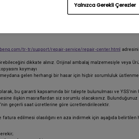
Yalnızca Gerekli Çerezler
ü tamir için bir BenQ Yetkili Servis Sağlayıcısına (YSS) gönderin ve
benq.com/tr-tr/support/repair-service/repair-center.html
adresini
rebileceğini dikkate alınız. Orijinal ambalaj malzemesiyle veya Ü
kopyasını koymayı
eydana gelen herhangi bir hasar için hiçbir sorumluluk üstlenmey
 olarak, bu garanti kapsamında bir talepte bulunulması ve YSS’nin Ü
ine ilişkin masraflardan siz sorumlu olacaksınız. Bulunduğunuz yer
n geçerli saat ücretlerine göre ücretlendirilecektir.
e fatura edilmesi olasılığını en aza indirmek için aşağıda belirtilen
erekir;