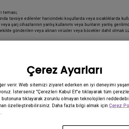
ı teması;
da tavsiye edilenler haricindeki koşullarda veya sıcaklıklarda kul
ya şarj cihazlarının yanlış kullanımı veya bunların yanlış gerilimd
şekilde gönderilen veya alınan virüsler veya böcekler dahil olmak üze
en değiştirilmesi.
ldırılması veya silinmesi.
 YSS dışında herhangi biri tarafından yapılması.
Çerez Ayarları
raporlanmayan orjinal kutu içerisinden eksik çıkan Ürüne ait akseuar
anılmaması sonucunda ekran üzerinde oluşabilecek izler
 yanlış yapılması.
eğer verir. Web sitemizi ziyaret ederken en iyi deneyimi yaşa
z ve BenQ arasındaki ilişki, Ürünü satın aldığınız Türkiye’de yürürl
yoruz. İsterseniz "Çerezleri Kabul Et"e tıklayarak tüm çerezle
" butonuna tıklayarak zorunlu olmayan teknolojileri reddedebi
man özelleştirebilirsiniz. Daha fazla bilgi almak için
Çerez Po
belirtilen bilgileri hazırlayınız:
.
ralarınız;