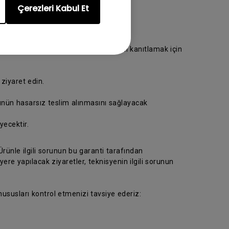
Çerezleri Kabul Et
ya götürün. Lütfen satın alma tarihini kanıtlamak için
 ziyaret edin.
rünün hasarsız teslim alınmasını sağlayacak
ecektir.
rünle ilgili sorunun bu garanti tarafından
e yapılacak ziyaretler, teknisyenin ilgili sorunun
 hususları kontrol etmenizi tavsiye ederiz: