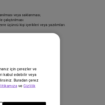
lanılması veya saklanması;
e çalıştırılması
re üçüncü kişi içerikleri veya yazılımları.
lar veya yazılımlar
manız için çerezler ve
ükte olan yasalara göre yürütülecektir.
ri kabul edebilir veya
lirsiniz. Buradan çerez
litikamıza
ve
Gizlilik