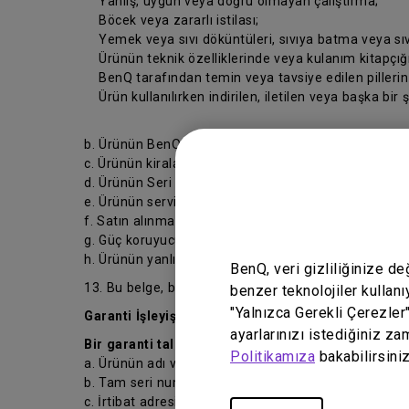
Yanlış, uygun veya doğru olmayan çalıştırma;
Böcek veya zararlı istilası;
Yemek veya sıvı döküntüleri, sıvıya batma veya sıv
Ürünün teknik özelliklerinde veya kulanım kitapçığın
BenQ tarafından temin veya tavsiye edilen pillerin ve
Ürün kullanılırken indirilen, iletilen veya başka bir 
b. Ürünün BenQ tarafından yazılı olarak izin verilmed
c. Ürünün kiralanması
d. Ürünün Seri numarasının veya garanti mührünün ka
e. Ürünün servis veya tamir işleminin, BenQ veya bir
f. Satın alınma tarihinden itibaren 7 gün içerisinde 
g. Güç koruyucuları veya ekran koruyucularının kull
h. Ürünün yanlış kullanılması veya normal ayarlarının
BenQ, veri gizliliğinize d
13. Bu belge, bu belgenin ilgili olduğu sözleşme ve si
benzer teknolojiler kullanı
"Yalnızca Gerekli Çerezler
Garanti İşleyişi
ayarlarınızı istediğiniz za
Bir garanti talebi başlatmadan önce, lütfen aşağıda 
Politikamıza
bakabilirsiniz
a. Ürünün adı veya model numarası;
b. Tam seri numarası;
c. İrtibat adresiniz, e-postanız, telefon ve faks numa