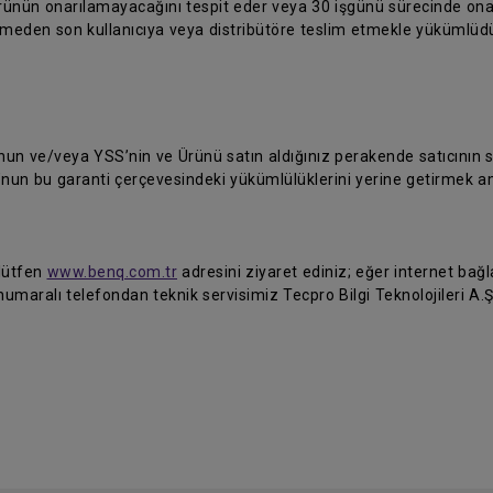
ürünün onarılamayacağını tespit eder veya 30 işgünü sürecinde on
temeden son kullanıcıya veya distribütöre teslim etmekle yükümlüdü
 ve/veya YSS’nin ve Ürünü satın aldığınız perakende satıcının siz
’nun bu garanti çerçevesindeki yükümlülüklerini yerine getirmek a
 lütfen
www.benq.com.tr
adresini ziyaret ediniz; eğer internet bağla
umaralı telefondan teknik servisimiz Tecpro Bilgi Teknolojileri A.Ş'