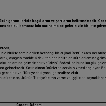
rün garantilerinin koşullarını ve şartlarını belirtmektedir. Önem
munda kullanmanız için satınalma belgelerinizle birlikte güven
ktedir;
rünle birlikte temin edilen herhangi bir orijinal BenQ aksesuarı anl
olarak, aşağıda madde 4’deki tabloda belirtilen süre anlamına gelm
 alıcı anlamına gelmektedir ve “sizin” ifadesi ise buna karşılık gele
ına gelmektedir. Satın alınan ürünlerde servis hizmeti sağlayan Ben
 geçerlidir ve Türkiye’deki yasal garantilere ektir.
nemi süresince, Ürünün Türkiye’de malzeme ve işçilikten kaynaklanan
Garanti Dönemi