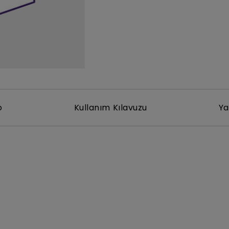
Yükseklik Ayarlı Stand ile
Düşük Giriş Gecikmesi ile
o
Kullanım Kılavuzu
Ya