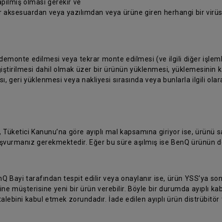
pılmış olması gerekir ve
ir aksesuardan veya yazılımdan veya ürüne giren herhangi bir vir
 demonte edilmesi veya tekrar monte edilmesi (ve ilgili diğer işleml
iştirilmesi dahil olmak üzer bir ürünün yüklenmesi, yüklemesinin kal
, geri yüklenmesi veya nakliyesi sırasında veya bunlarla ilgili ola
, Tüketici Kanunu’na göre ayıplı mal kapsamına giriyor ise, ürünü
 başvurmanız gerekmektedir. Eğer bu süre aşılmış ise BenQ ürünün d
nQ Bayi tarafından tespit edilir veya onaylanır ise, ürün YSS’ya son
ine müşterisine yeni bir ürün verebilir. Böyle bir durumda ayıplı k
talebini kabul etmek zorundadır. İade edilen ayıplı ürün distrübitör 