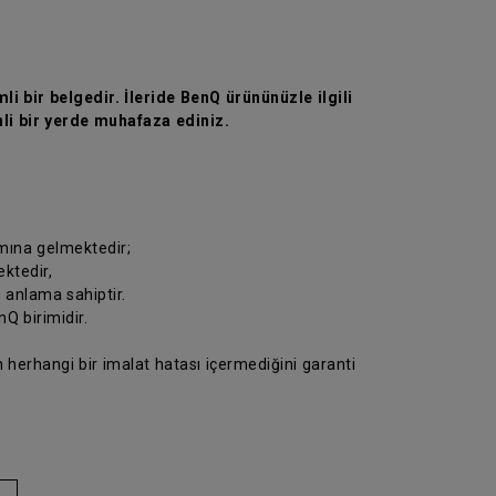
li bir belgedir. İleride BenQ ürününüzle ilgili
li bir yerde muhafaza ediniz.
amına gelmektedir;
ektedir,
n anlama sahiptir.
Q birimidir.
 herhangi bir imalat hatası içermediğini garanti