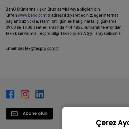
BenQ ürünlerine ilişkin ürün servisi veya bilgileri için
lütfen
www.benq.com.tr
adresini ziyaret ediniz; eğer internet
bağlantınız yoksa, resmi tatil günleri hariç, hafta içi günlerde
09:00 ile 18:00 saatleri arasında 444 4832 numaralı telefondan
teknik servisimiz Tecpro Bilgi Teknolojileri A.Ş'yi arayabilirsiniz.
Email:
destek@tecpro.com.tr
Abone olun
Çerez Aya