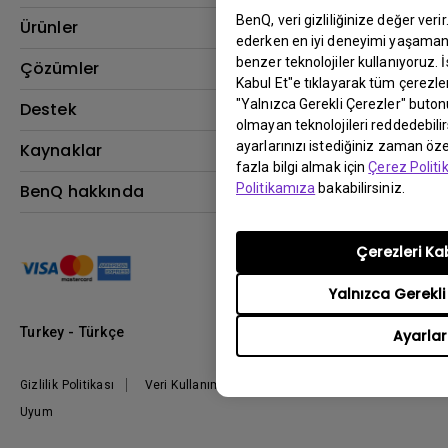
BenQ, veri gizliliğinize değer veri
Ürünler
ederken en iyi deneyimi yaşamanı
benzer teknolojiler kullanıyoruz. 
Projektör
Çözümler
Kabul Et"e tıklayarak tüm çerezler
Monitör
"Yalnızca Gerekli Çerezler" buton
BenQ AQCOLOR Elçisi
Destek
olmayan teknolojileri reddedebili
Eye-Care Monitörler
İndirme & SSS
ayarlarınızı istediğiniz zaman özel
Kaynaklar
AQColor
fazla bilgi almak için
Çerez Polit
Bize ulaşın
Espor
Projektör Atım Mesafesi Hesaplayıcı
BenQ hakkında
Politikamıza
bakabilirsiniz.
Kurumsal
BenQ Bilgi Merkezi
Kurumsal
Nereden Satın Alabilirim?
Çerezleri Ka
Grup
Marka
Yalnızca Gerekli
Kurumsal Sosyal Sorumluluk
Turkey - Türkçe
Ayarlar
Haberler
Gizlilik Politikası
Veri Kullanımı Politikası
İthalat/İhracat
Uyum