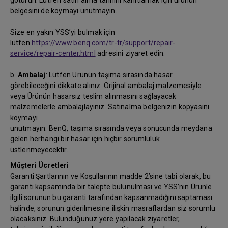
götürün. Lütfen satın alma tarihini kanıtlamak için ürünün
belgesini de koymayı unutmayın.
Size en yakın YSS’yi bulmak için
lütfen
https://www.benq.com/tr-tr/support/repair-
service/repair-center.html
adresini ziyaret edin.
b.
Ambalaj
: Lütfen Ürünün taşıma sırasında hasar
görebileceğini dikkate alınız. Orijinal ambalaj malzemesiyle
veya Ürünün hasarsız teslim alınmasını sağlayacak
malzemelerle ambalajlayınız. Satınalma belgenizin kopyasını
koymayı
unutmayın. BenQ, taşıma sırasında veya sonucunda meydana
gelen herhangi bir hasar için hiçbir sorumluluk
üstlenmeyecektir.
Müşteri Ücretleri
Garanti Şartlarının ve Koşullarının madde 2’sine tabi olarak, bu
garanti kapsamında bir talepte bulunulması ve YSS’nin Ürünle
ilgili sorunun bu garanti tarafından kapsanmadığını saptaması
halinde, sorunun giderilmesine ilişkin masraflardan siz sorumlu
olacaksınız. Bulunduğunuz yere yapılacak ziyaretler,