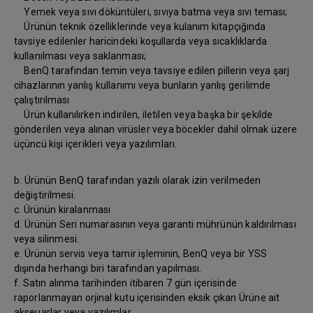
Yemek veya sıvı döküntüleri, sıvıya batma veya sıvı teması;
Ürünün teknik özelliklerinde veya kulanım kitapçığında
tavsiye edilenler haricindeki koşullarda veya sıcaklıklarda
kullanılması veya saklanması;
BenQ tarafından temin veya tavsiye edilen pillerin veya şarj
cihazlarının yanlış kullanımı veya bunların yanlış gerilimde
çalıştırılması
Ürün kullanılırken indirilen, iletilen veya başka bir şekilde
gönderilen veya alınan virüsler veya böcekler dahil olmak üzere
üçüncü kişi içerikleri veya yazılımları.
b. Ürünün BenQ tarafından yazılı olarak izin verilmeden
değiştirilmesi.
c. Ürünün kiralanması
d. Ürünün Seri numarasının veya garanti mührünün kaldırılması
veya silinmesi.
e. Ürünün servis veya tamir işleminin, BenQ veya bir YSS
dışında herhangi biri tarafından yapılması.
f. Satın alınma tarihinden itibaren 7 gün içerisinde
raporlanmayan orjinal kutu içerisinden eksik çıkan Ürüne ait
akseuarlar veya yazılımlar