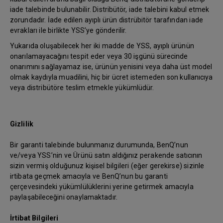
iade talebinde bulunabilir. Distribütör, iade talebini kabul etmek
zorundadır. İade edilen ayıplı ürün distrübitör tarafından iade
evrakları ile birlikte YSS’ye gönderilir.
Yukarıda oluşabilecek her iki madde de YSS, ayıplı ürünün
onarılamayacağını tespit eder veya 30 işgünü sürecinde
onarımını sağlayamaz ise, ürünün yenisini veya daha üst model
olmak kaydıyla muadilini, hiç bir ücret istemeden son kullanıcıya
veya distribütöre teslim etmekle yükümlüdür.
Gizlilik
Bir garanti talebinde bulunmanız durumunda, BenQ’nun
ve/veya YSS’nin ve Ürünü satın aldığınız perakende satıcının
sizin vermiş olduğunuz kişisel bilgileri (eğer gerekirse) sizinle
irtibata geçmek amacıyla ve BenQ’nun bu garanti
çerçevesindeki yükümlülüklerini yerine getirmek amacıyla
paylaşabileceğini onaylamaktadır.
İrtibat Bilgileri