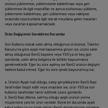
ürünün yüklenmesi, yüklemesinin kaldırılması veya geri
yüklenmesi ile ilgili masrafları ve ayrıca sözkonusu yükleme,
yüklemenin kaldırılması, geri yüklenmesi veya nakliyesi
sırasında veya bunlarla ilgili olarak meydana gelen hasarları
veya zararları kapsamamaktadır.
Ürün Değişimini Gerektiren Durumlar
Son Kullanıcı olarak satın almış olduğunuz ürününüz, Tüketici
Kanunu’na göre ayıplı mal kapsamına giriyor ise, ürünü satın
almış olduğunuz BenQ bayisine veya YSS’ya on beş gün
içerisinde, satın alma belgeniz ile birlikte başvurmanız
gerekmektedir. Eğer bu süre aşılmış ise BenQ ürünün değişim
talebini kabul etmez. Eğer bu süre içinde başvurulmuş ise;
a. Ürünün Ayıplı mal olduğu, satışı gerçekleştiren BenQ Bayi
tarafından tespit edilir veya onaylanır ise, ürün YSS’ya son
kullanıcı tarafından tamir edilmek üzere gönderilir.
b. BenQ Bayi dilerse, satmış olduğu ayıplı ürünün yerine
müşterisine yeni bir ürün verebilir. Böyle bir durumda ayıplı
kabul edilen ürünü bağlı olduğu BenQ distribütörüne gönderip