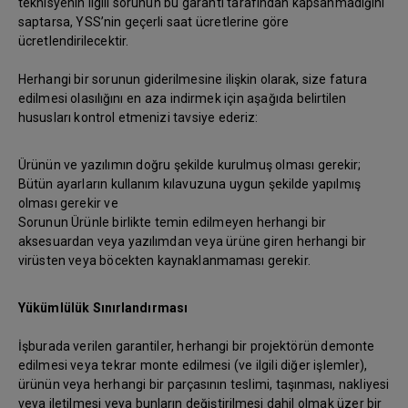
teknisyenin ilgili sorunun bu garanti tarafından kapsanmadığını
saptarsa, YSS’nin geçerli saat ücretlerine göre
ücretlendirilecektir.
Herhangi bir sorunun giderilmesine ilişkin olarak, size fatura
edilmesi olasılığını en aza indirmek için aşağıda belirtilen
hususları kontrol etmenizi tavsiye ederiz:
Ürünün ve yazılımın doğru şekilde kurulmuş olması gerekir;
Bütün ayarların kullanım kılavuzuna uygun şekilde yapılmış
olması gerekir ve
Sorunun Ürünle birlikte temin edilmeyen herhangi bir
aksesuardan veya yazılımdan veya ürüne giren herhangi bir
virüsten veya böcekten kaynaklanmaması gerekir.
Yükümlülük Sınırlandırması
İşburada verilen garantiler, herhangi bir projektörün demonte
edilmesi veya tekrar monte edilmesi (ve ilgili diğer işlemler),
ürünün veya herhangi bir parçasının teslimi, taşınması, nakliyesi
veya iletilmesi veya bunların değiştirilmesi dahil olmak üzer bir