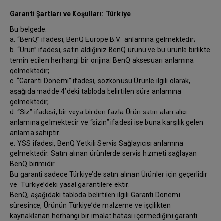
Garanti Şartları ve Koşulları: Türkiye
Bu belgede:
a. “BenQ” ifadesi, BenQ Europe B.V. anlamına gelmektedir;
b. “Ürün” ifadesi, satın aldığınız BenQ ürünü ve bu ürünle birlikte
temin edilen herhangi bir orijinal BenQ aksesuarı anlamına
gelmektedir;
c. “Garanti Dönemi” ifadesi, sözkonusu Ürünle ilgili olarak,
aşağıda madde 4’deki tabloda belirtilen süre anlamına
gelmektedir,
d. “Siz” ifadesi, bir veya birden fazla Ürün satın alan alıcı
anlamına gelmektedir ve “sizin” ifadesi ise buna karşılık gelen
anlama sahiptir.
e. YSS ifadesi, BenQ Yetkili Servis Sağlayıcısı anlamına
gelmektedir. Satın alınan ürünlerde servis hizmeti sağlayan
BenQ birimidir.
Bu garanti sadece Türkiye’de satın alınan Ürünler için geçerlidir
ve Türkiye’deki yasal garantilere ektir.
BenQ, aşağıdaki tabloda belirtilen ilgili Garanti Dönemi
süresince, Ürünün Türkiye’de malzeme ve işçilikten
kaynaklanan herhangi bir imalat hatası içermediğini garanti