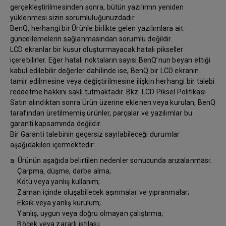
gerçekleştirilmesinden sonra, bütün yazılımın yeniden
yüklenmesi sizin sorumluluğunuzdadır.
BenQ, herhangi bir Ürünle birlikte gelen yazılımlara ait
güncellemelerin sağlanmasından sorumlu değildir.
LCD ekranlar bir kusur oluşturmayacak hatalı pikseller
içerebilirler. Eğer hatalı noktaların sayısı BenQ’nun beyan ettiği
kabul edilebilir değerler dahilinde ise, BenQ bir LCD ekranın
tamir edilmesine veya değiştirilmesine ilişkin herhangi bir talebi
reddetme hakkını saklı tutmaktadır. Bkz. LCD Piksel Politikası
Satın alındıktan sonra Ürün üzerine eklenen veya kurulan, BenQ
tarafından üretilmemiş ürünler, parçalar ve yazılımlar bu
garanti kapsamında değildir.
Bir Garanti talebinin geçersiz sayılabileceği durumlar
aşağıdakileri içermektedir:
a. Ürünün aşağıda belirtilen nedenler sonucunda arızalanması:
Çarpma, düşme, darbe alma;
Kötü veya yanlış kullanım;
Zaman içinde oluşabilecek aşınmalar ve yıpranmalar;
Eksik veya yanlış kurulum;
Yanlış, uygun veya doğru olmayan çalıştırma;
Böcek veya zararlı istilası;