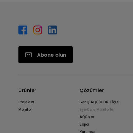
Abone olun
Ürünler
Çözümler
Projektör
BenQ AQCOLOR Elçisi
Monitör
Eye-Care Monitörler
AQColor
Espor
Kurumsal