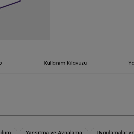
Yükseklik Ayarlı Stand ile
Düşük Giriş Gecikmesi ile
o
Kullanım Kılavuzu
Ya
ulum
Yansıtma ve Aynalama
Uygulamalar ve