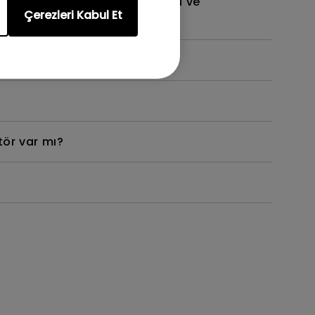
ımda ve Netflix, Disney+, Hulu ve
Çerezleri Kabul Et
ilirim?
tör var mı?