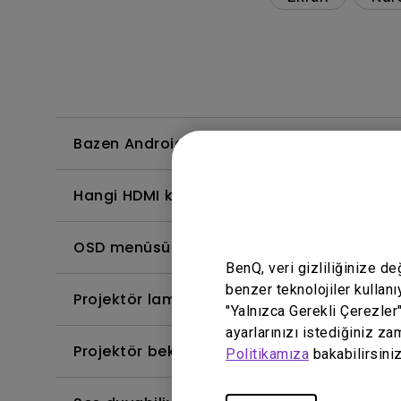
Bazen Android TV'mde uygulamalar beklenme
Hangi HDMI kablo versiyonu 4K HDR ile uy
OSD menüsündeki renk derinliği yanlış, bun
BenQ, veri gizliliğinize d
benzer teknolojiler kullanı
Projektör lambası nasıl değiştirilir ve lamba
"Yalnızca Gerekli Çerezler
ayarlarınızı istediğiniz za
Projektör bekleme modunda ısınır. Bunu nas
Politikamıza
bakabilirsiniz