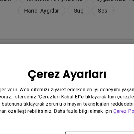
Harici Aygıtlar
Güç
Ses
dik bir şekilde kapanıyor ve sistem ana ekrana kilit
umludur?
Çerez Ayarları
u nasıl düzeltebilirim?
eğer verir. Web sitemizi ziyaret ederken en iyi deneyimi yaşa
yoruz. İsterseniz "Çerezleri Kabul Et"e tıklayarak tüm çerezle
 zamanlayıcısı nasıl sıfırlanır?
" butonuna tıklayarak zorunlu olmayan teknolojileri reddedebi
man özelleştirebilirsiniz. Daha fazla bilgi almak için
Çerez Po
ıl düzeltebilirim?
.