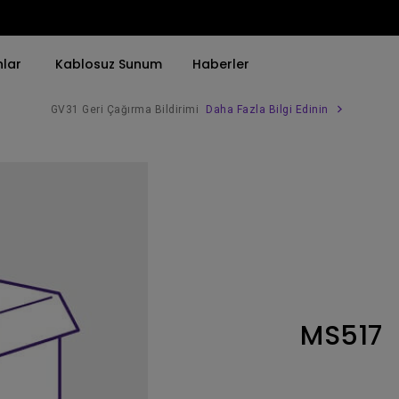
nlar
Kablosuz Sunum
Haberler
GV31 Geri Çağırma Bildirimi
Daha Fazla Bilgi Edinin
Trend Olan Kelimeye Göre
Trend Olan Kelimeye Göre
Kurumsal Projektörü 
4K(3840x2160)
4K UHD (3840×2160)
Simulasyon Projekt
HDR ile
Kısa Atım
SmartEco Projektör
21：9 Ultra geniş
2B, Dikey／Yatay Keystone
Golf Simülatörü
USB-C
LED
Toplantı Odası Pro
MS517
Thunderbolt
Lazer
P3
Android TV ile