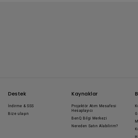
Destek
Kaynaklar
B
İndirme & SSS
Projektör Atım Mesafesi
K
Hesaplayıcı
Bize ulaşın
G
BenQ Bilgi Merkezi
M
Nereden Satın Alabilirim?
K
H