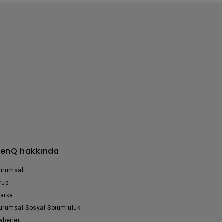
enQ hakkında
urumsal
rup
arka
urumsal Sosyal Sorumluluk
aberler