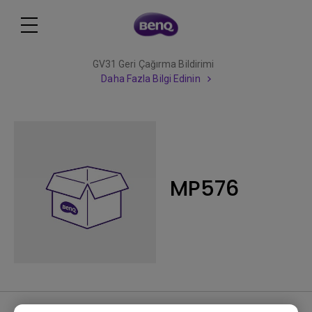
GV31 Geri Çağırma Bildirimi
Daha Fazla Bilgi Edinin
MP576