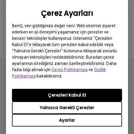
Kullanım Kılavuzu
Çerez Ayarları
BenQ, veri gizliliğinize değer verir. Web sitemizi ziyaret
ederken en iyi deneyimi yaşamanız için çerezler ve
İlgili El Kitabı bulunmuyor
benzer teknolojiler kullanıyoruz. İsterseniz "Çerezleri
Kabul Et"e tıklayarak tüm çerezleri kabul edebilir veya
"Yalnızca Gerekli Çerezler" butonuna tıklayarak zorunlu
olmayan teknolojileri reddedebilirsiniz. Buradan çerez
ayarlarınızı istediğiniz zaman özelleştirebilirsiniz. Daha
fazla bilgi almak için
Çerez Politikamıza
ve
Gizlilik
Politikamıza
bakabilirsiniz.
Abone olun
Çerezleri Kabul Et
Yalnızca Gerekli Çerezler
Ürünler
Ayarlar
Projektör
Çözümler