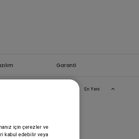
azılım
Garanti
En Yeni
manız için çerezler ve
ri kabul edebilir veya