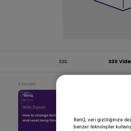
SSS
SSS Vide
3 sonuçlar
BenQ, veri gizliliğinize d
benzer teknolojiler kullanı