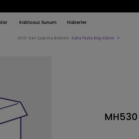
nlar
Kablosuz Sunum
Haberler
GV31 Geri Çağırma Bildirimi
Daha Fazla Bilgi Edinin
Trend Olan Kelimeye Göre
Trend Olan Kelimeye Göre
Kurumsal Projektörü 
4K(3840x2160)
4K UHD (3840×2160)
Simulasyon Projekt
HDR ile
Kısa Atım
SmartEco Projektör
21：9 Ultra geniş
2B, Dikey／Yatay Keystone
Golf Simülatörü
USB-C
LED
Toplantı Odası Pro
MH530
Thunderbolt
Lazer
P3
Android TV ile