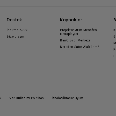
Destek
Kaynaklar
B
İndirme & SSS
Projektör Atım Mesafesi
K
Hesaplayıcı
Bize ulaşın
G
BenQ Bilgi Merkezi
M
Nereden Satın Alabilirim?
K
H
sı
Veri Kullanımı Politikası
İthalat/İhracat Uyum