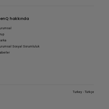
enQ hakkında
urumsal
rup
arka
urumsal Sosyal Sorumluluk
aberler
Turkey - Türkçe