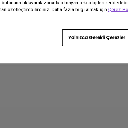
" butonuna tıklayarak zorunlu olmayan teknolojileri reddedebi
man özelleştirebilirsiniz. Daha fazla bilgi almak için
Çerez Po
.
Android TV'mde
alar beklenmedik bir
17/11/2024
 kapanıyor ve sistem
Projeksiyon perdesi nası
ana kilitleniyor. Bunu
Yalnızca Gerekli Çerezler
seçilir?
zeltebilirim?