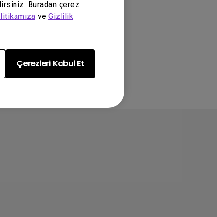
lirsiniz. Buradan çerez
litikamıza
ve
Gizlilik
l
Çerezleri Kabul Et