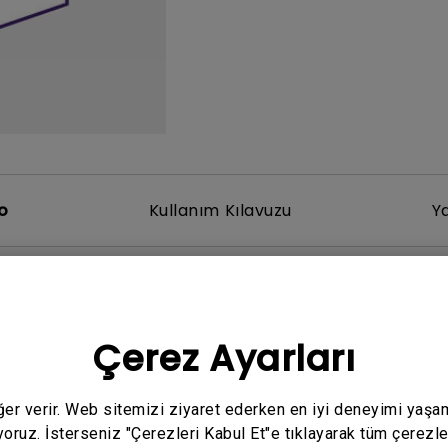
Yükseklik Ayarlı Stand ile
Düşük Giriş Gecikmesi ile
o
Kullanım Kılavuzu
Y
Çerez Ayarları
eğer verir. Web sitemizi ziyaret ederken en iyi deneyimi yaşa
yoruz. İsterseniz "Çerezleri Kabul Et"e tıklayarak tüm çerezle