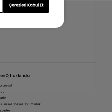
Çerezleri Kabul Et
enQ hakkında
urumsal
rup
arka
urumsal Sosyal Sorumluluk
aberler