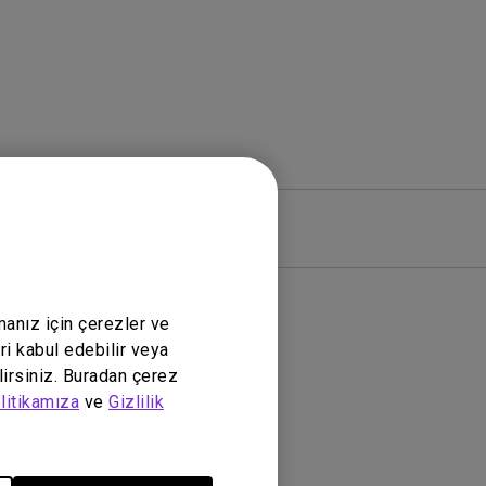
zılım
Garanti
manız için çerezler ve
ri kabul edebilir veya
lirsiniz. Buradan çerez
litikamıza
ve
Gizlilik