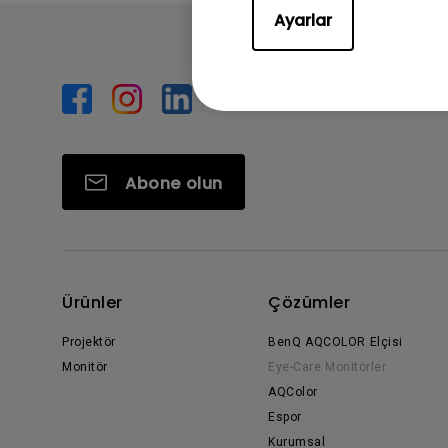
Ayarlar
Abone olun
Ürünler
Çözümler
Projektör
BenQ AQCOLOR Elçisi
Monitör
Eye-Care Monitörler
AQColor
Espor
Kurumsal