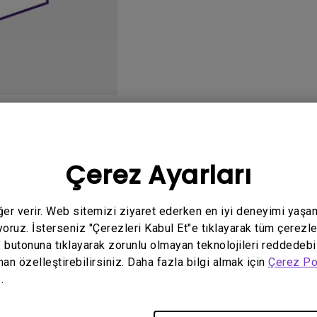
Yükseklik Ayarlı Stand ile
Düşük Giriş Gecikmesi ile
o
Kullanım Kılavuzu
Ya
Çerez Ayarları
eğer verir. Web sitemizi ziyaret ederken en iyi deneyimi yaşa
yoruz. İsterseniz "Çerezleri Kabul Et"e tıklayarak tüm çerezle
İlgili yazılım ve sürücü yok
" butonuna tıklayarak zorunlu olmayan teknolojileri reddedebi
man özelleştirebilirsiniz. Daha fazla bilgi almak için
Çerez Po
.