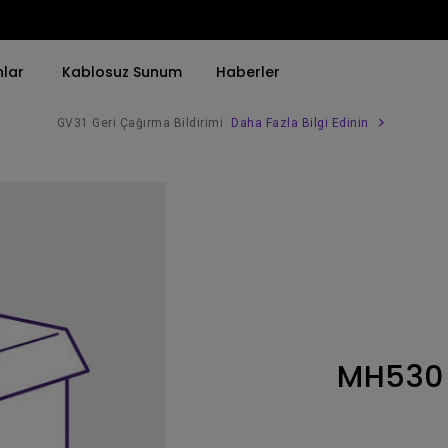
nlar
Kablosuz Sunum
Haberler
GV31 Geri Çağırma Bildirimi
Daha Fazla Bilgi Edinin
Trend Olan Kelimeye Göre
Trend Olan Kelimeye Göre
Kurumsal Projektörü 
4K(3840x2160)
4K UHD (3840×2160)
Simulasyon Projekt
HDR ile
Kısa Atım
SmartEco Projektör
21：9 Ultra geniş
2B, Dikey／Yatay Keystone
Golf Simülatörü
USB-C
LED
Toplantı Odası Pro
MH530
Thunderbolt
Lazer
P3
Android TV ile