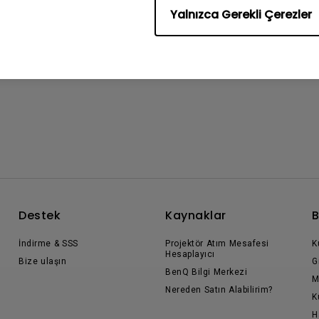
Yalnızca Gerekli Çerezler
Destek
Kaynaklar
B
İndirme & SSS
Projektör Atım Mesafesi
K
Hesaplayıcı
Bize ulaşın
G
BenQ Bilgi Merkezi
M
Nereden Satın Alabilirim?
K
H