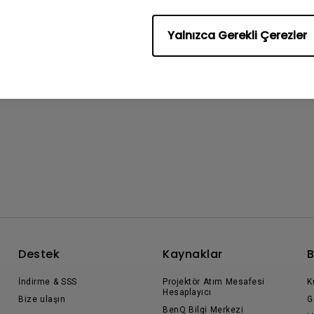
Yalnızca Gerekli Çerezler
Destek
Kaynaklar
B
İndirme & SSS
Projektör Atım Mesafesi
K
Hesaplayıcı
Bize ulaşın
G
BenQ Bilgi Merkezi