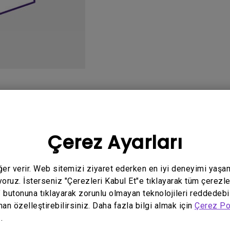
Yükseklik Ayarlı Stand ile
Düşük Giriş Gecikmesi ile
o
Kullanım Kılavuzu
Y
Çerez Ayarları
eğer verir. Web sitemizi ziyaret ederken en iyi deneyimi yaşa
yoruz. İsterseniz "Çerezleri Kabul Et"e tıklayarak tüm çerezle
" butonuna tıklayarak zorunlu olmayan teknolojileri reddedebi
İlgili video yok
man özelleştirebilirsiniz. Daha fazla bilgi almak için
Çerez Po
.