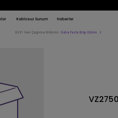
nlar
Kablosuz Sunum
Haberler
GV31 Geri Çağırma Bildirimi
Daha Fazla Bilgi Edinin
Trend Olan Kelimeye Göre
Trend Olan Kelimeye Göre
Kurumsal Projektörü 
4K(3840x2160)
4K UHD (3840×2160)
Simulasyon Projekt
HDR ile
Kısa Atım
SmartEco Projektör
21：9 Ultra geniş
2B, Dikey／Yatay Keystone
Golf Simülatörü
USB-C
LED
Toplantı Odası Pro
VZ275
Thunderbolt
Lazer
P3
Android TV ile