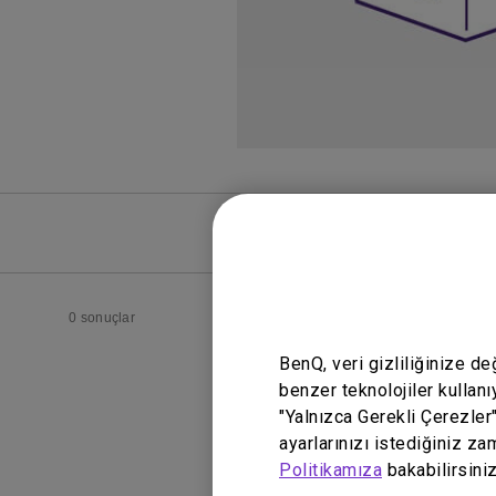
SSS
SSS Vide
0 sonuçlar
BenQ, veri gizliliğinize d
benzer teknolojiler kullanı
"Yalnızca Gerekli Çerezler
ayarlarınızı istediğiniz za
Politikamıza
bakabilirsiniz