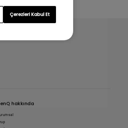
Çerezleri Kabul Et
enQ hakkında
urumsal
rup