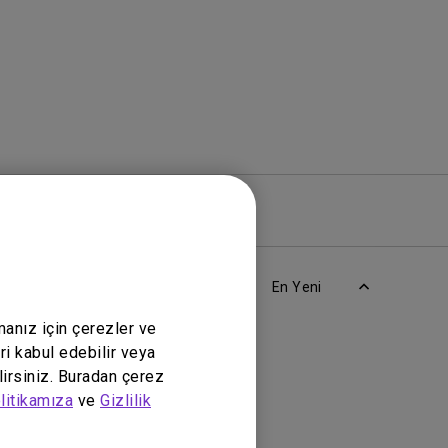
azılım
Garanti
En Yeni
manız için çerezler ve
ri kabul edebilir veya
lirsiniz. Buradan çerez
litikamıza
ve
Gizlilik