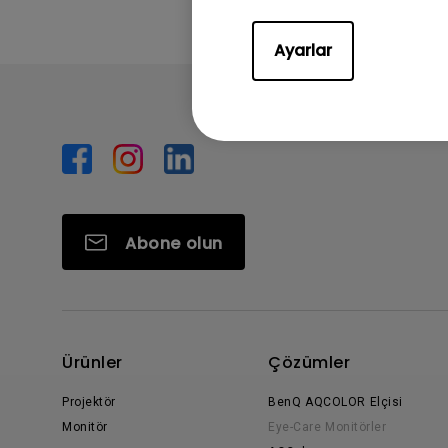
Ayarlar
Abone olun
Ürünler
Çözümler
Projektör
BenQ AQCOLOR Elçisi
Monitör
Eye-Care Monitörler