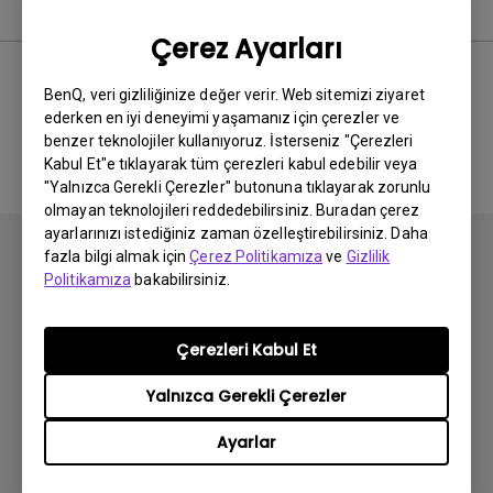
Kullanım Kılavuzu
Çerez Ayarları
BenQ, veri gizliliğinize değer verir. Web sitemizi ziyaret
ederken en iyi deneyimi yaşamanız için çerezler ve
İlgili El Kitabı bulunmuyor
benzer teknolojiler kullanıyoruz. İsterseniz "Çerezleri
Kabul Et"e tıklayarak tüm çerezleri kabul edebilir veya
"Yalnızca Gerekli Çerezler" butonuna tıklayarak zorunlu
olmayan teknolojileri reddedebilirsiniz. Buradan çerez
ayarlarınızı istediğiniz zaman özelleştirebilirsiniz. Daha
fazla bilgi almak için
Çerez Politikamıza
ve
Gizlilik
Politikamıza
bakabilirsiniz.
Abone olun
Çerezleri Kabul Et
Yalnızca Gerekli Çerezler
Ürünler
Ayarlar
Projektör
Çözümler