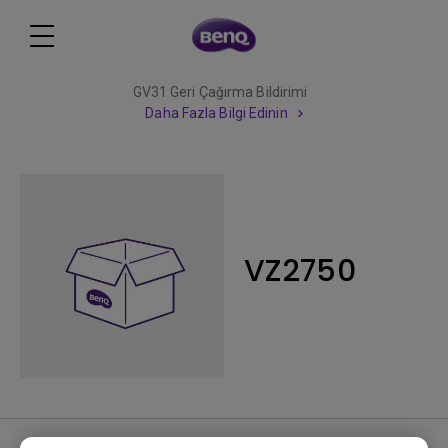
GV31 Geri Çağırma Bildirimi
Daha Fazla Bilgi Edinin
VZ2750