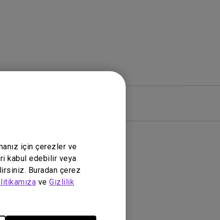
zılım
Garanti
manız için çerezler ve
ri kabul edebilir veya
lirsiniz. Buradan çerez
litikamıza
ve
Gizlilik