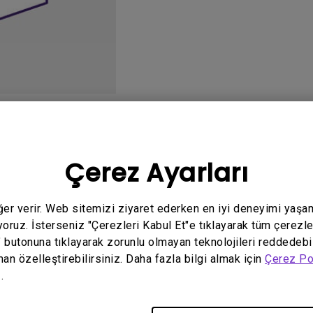
Yükseklik Ayarlı Stand ile
Düşük Giriş Gecikmesi ile
o
Kullanım Kılavuzu
Ya
Çerez Ayarları
eğer verir. Web sitemizi ziyaret ederken en iyi deneyimi yaşa
yoruz. İsterseniz "Çerezleri Kabul Et"e tıklayarak tüm çerezle
İlgili El Kitabı bulunmuyor
" butonuna tıklayarak zorunlu olmayan teknolojileri reddedebi
man özelleştirebilirsiniz. Daha fazla bilgi almak için
Çerez Po
.