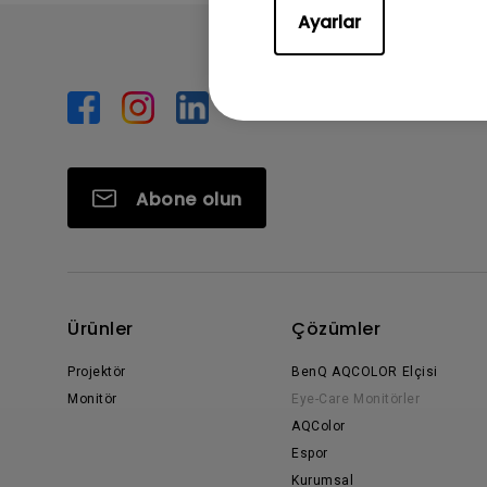
Ayarlar
Abone olun
Ürünler
Çözümler
Projektör
BenQ AQCOLOR Elçisi
Monitör
Eye-Care Monitörler
AQColor
Espor
Kurumsal