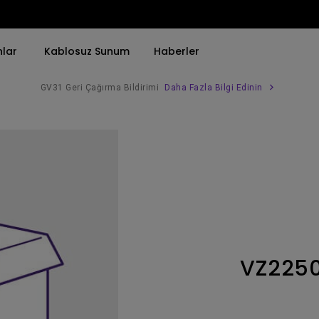
nlar
Kablosuz Sunum
Haberler
GV31 Geri Çağırma Bildirimi
Daha Fazla Bilgi Edinin
Trend Olan Kelimeye Göre
Trend Olan Kelimeye Göre
Kurumsal Projektörü 
4K(3840x2160)
4K UHD (3840×2160)
Simulasyon Projekt
HDR ile
Kısa Atım
SmartEco Projektör
21：9 Ultra geniş
2B, Dikey／Yatay Keystone
Golf Simülatörü
USB-C
LED
Toplantı Odası Pro
VZ225
Thunderbolt
Lazer
P3
Android TV ile