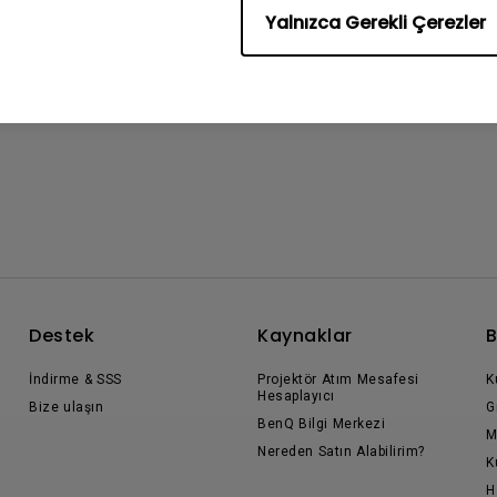
Yalnızca Gerekli Çerezler
Destek
Kaynaklar
B
İndirme & SSS
Projektör Atım Mesafesi
K
Hesaplayıcı
Bize ulaşın
G
BenQ Bilgi Merkezi
M
Nereden Satın Alabilirim?
K
H