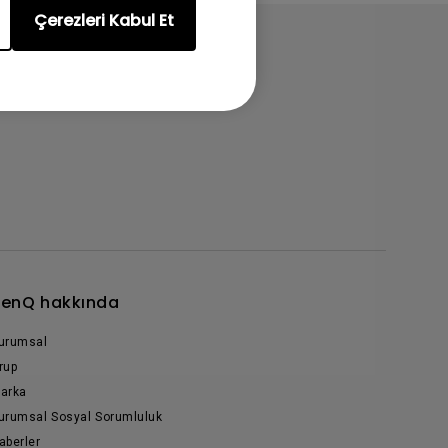
Çerezleri Kabul Et
enQ hakkında
urumsal
rup
arka
urumsal Sosyal Sorumluluk
aberler