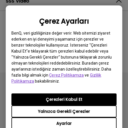
SSS Video
Çerez Ayarları
En Yeni
0 sonuçlar
BenQ, veri gizliliğinize değer verir. Web sitemizi ziyaret
ederken en iyi deneyimi yaşamanız için çerezler ve
benzer teknolojiler kullanıyoruz. İsterseniz "Çerezleri
İlgili video yok
Kabul Et"e tıklayarak tüm çerezleri kabul edebilir veya
"Yalnızca Gerekli Çerezler" butonuna tıklayarak zorunlu
olmayan teknolojileri reddedebilirsiniz. Buradan çerez
ayarlarınızı istediğiniz zaman özelleştirebilirsiniz. Daha
fazla bilgi almak için
Çerez Politikamıza
ve
Gizlilik
Politikamıza
bakabilirsiniz.
Çerezleri Kabul Et
Abone olun
Yalnızca Gerekli Çerezler
Ayarlar