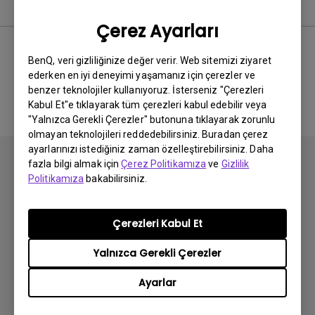
Kullanım Kılavuzu
Çerez Ayarları
BenQ, veri gizliliğinize değer verir. Web sitemizi ziyaret
ederken en iyi deneyimi yaşamanız için çerezler ve
İlgili El Kitabı bulunmuyor
benzer teknolojiler kullanıyoruz. İsterseniz "Çerezleri
Kabul Et"e tıklayarak tüm çerezleri kabul edebilir veya
"Yalnızca Gerekli Çerezler" butonuna tıklayarak zorunlu
olmayan teknolojileri reddedebilirsiniz. Buradan çerez
ayarlarınızı istediğiniz zaman özelleştirebilirsiniz. Daha
fazla bilgi almak için
Çerez Politikamıza
ve
Gizlilik
Politikamıza
bakabilirsiniz.
Abone olun
Çerezleri Kabul Et
Yalnızca Gerekli Çerezler
Ürünler
Ayarlar
Projektör
Çözümler