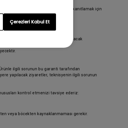
ya götürün. Lütfen satın alma tarihini kanıtlamak için
Çerezleri Kabul Et
 ziyaret edin.
rünün hasarsız teslim alınmasını sağlayacak
ecektir.
rünle ilgili sorunun bu garanti tarafından
e yapılacak ziyaretler, teknisyenin ilgili sorunun
 hususları kontrol etmenizi tavsiye ederiz:
üsten veya böcekten kaynaklanmaması gerekir.