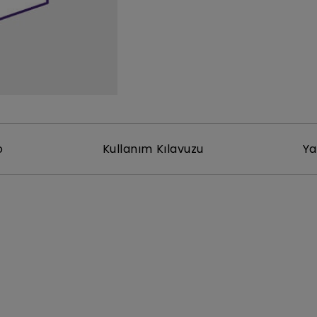
Yükseklik Ayarlı Stand ile
Düşük Giriş Gecikmesi ile
o
Kullanım Kılavuzu
Ya