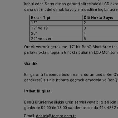
kabul eder. Satın alınan garanti sürecindeki LCD ekran
daha üst model olmak kaydıyla muadilini hiç bir ücr
Ekran Tipi
Ölü Nokta Sayısı
15”
2
17” ve 19
3
20”
4
22” ve üzeri
5
Örnek vermek gerekirse. 17” bir BenQ Monitörde tespit
parlak noktalı, toplam 6 nokta bulunan LCD Monitör 
Gizlilik
Bir garanti talebinde bulunmanız durumunda, BenQ’nun
gerekirse) sizinle irtibata geçmek amacıyla ve BenQ
İrtibat Bilgileri
BenQ ürünlerine ilişkin ürün servisi veya bilgileri için
günlerde 09:00 ile 18:00 saatleri arasında 444 4832 n
Email:
destek@tecpro.com.tr