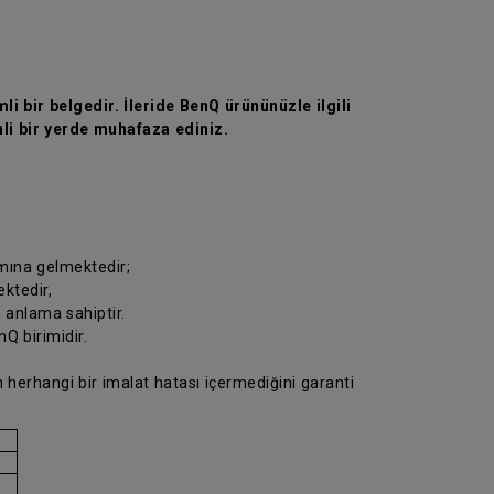
li bir belgedir. İleride BenQ ürününüzle ilgili
li bir yerde muhafaza ediniz.
amına gelmektedir;
ektedir,
n anlama sahiptir.
Q birimidir.
 herhangi bir imalat hatası içermediğini garanti