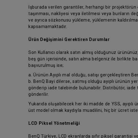
İşburada verilen garantiler, herhangi bir projektörün
taşınması, nakliyesi veya iletilmesi veya bunların değ
ve ayrıca sözkonusu yükleme, yüklemenin kaldırılması
kapsamamaktadır.
Ürün Değişimini Gerektiren Durumlar
Son Kullanıcı olarak satın almış olduğunuz ürününüz
beş gün içerisinde, satın alma belgeniz ile birlikte
başvurulmuş ise;
a. Ürünün Ayıplı mal olduğu, satışı gerçekleştiren Be
b. BenQ Bayi dilerse, satmış olduğu ayıplı ürünün yer
gönderip iade talebinde bulunabilir. Distribütör, iade 
gönderilir.
Yukarıda oluşabilecek her iki madde de YSS, ayıplı 
üst model olmak kaydıyla muadilini, hiç bir ücret is
LCD Piksel Yönetmeliği
BenQ Türkiye, LCD ekranlarda sıfır piksel garantisi 