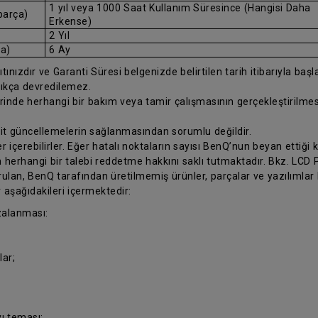
1 yıl veya 1000 Saat Kullanım Süresince (Hangisi Daha
parça)
Erkense)
2 Yıl
ça)
6 Ay
ınızdır ve Garanti Süresi belgenizde belirtilen tarih itibarıyla başlar.
ıkça devredilemez.
erinde herhangi bir bakım veya tamir çalışmasının gerçekleştirilm
 ait güncellemelerin sağlanmasından sorumlu değildir.
 içerebilirler. Eğer hatalı noktaların sayısı BenQ’nun beyan ettiği k
 herhangi bir talebi reddetme hakkını saklı tutmaktadır. Bkz. LCD Pi
ulan, BenQ tarafından üretilmemiş ürünler, parçalar ve yazılımlar
 aşağıdakileri içermektedir:
zalanması:
ar;
ı teması;