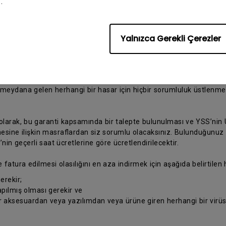
.
ü tamir için bir BenQ Yetkili Servis Sağlayıcısına (YSS) gönderin ve
Yalnızca Gerekli Çerezler
benq.com/tr-tr/support/repair-service/repair-center.html
adresini
rebileceğini dikkate alınız. Orijinal ambalaj malzemesiyle veya Ü
kopyasını koymayı
eydana gelen herhangi bir hasar için hiçbir sorumluluk üstlenmey
 olarak, bu garanti kapsamında bir talepte bulunulması ve YSS’nin Ü
ine ilişkin masraflardan siz sorumlu olacaksınız. Bulunduğunuz yer
n geçerli saat ücretlerine göre ücretlendirilecektir.
e fatura edilmesi olasılığını en aza indirmek için aşağıda belirtilen
erekir;
pılmış olması gerekir ve
ir aksesuardan veya yazılımdan veya ürüne giren herhangi bir vir