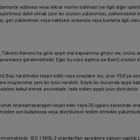
 demonte edilmesi veya tekrar monte edilmesi (ve ilgili diğer işleml
iştirilmesi dahil olmak üzer bir ürünün yüklenmesi, yüklemesinin kal
, geri yüklenmesi veya nakliyesi sırasında veya bunlarla ilgili ola
, Tüketici Kanunu’na göre ayıplı mal kapsamına giriyor ise, ürünü
 başvurmanız gerekmektedir. Eğer bu süre aşılmış ise BenQ ürünün d
nQ Bayi tarafından tespit edilir veya onaylanır ise, ürün YSS’ya son
ine müşterisine yeni bir ürün verebilir. Böyle bir durumda ayıplı k
talebini kabul etmek zorundadır. İade edilen ayıplı ürün distrübitör 
ürünün onarılamayacağını tespit eder veya 30 işgünü sürecinde on
temeden son kullanıcıya veya distribütöre teslim etmekle yükümlüdü
vermemektedir. ISO 13406-2 standartları gereğince satışını yaptığı