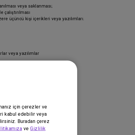
lanılması veya saklanması;
e çalıştırılması
re üçüncü kişi içerikleri veya yazılımları.
rlar veya yazılımlar
ükte olan yasalara göre yürütülecektir.
manız için çerezler ve
ri kabul edebilir veya
lirsiniz. Buradan çerez
litikamıza
ve
Gizlilik