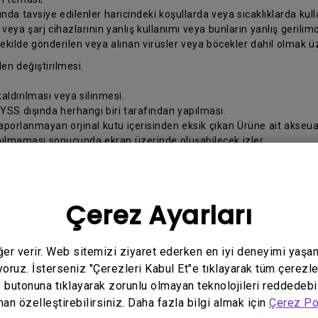
da tavsiye edilenler haricindeki koşullarda veya sıcaklıklarda kul
ya şarj cihazlarının yanlış kullanımı veya bunların yanlış gerilimd
şekilde gönderilen veya alınan virüsler veya böcekler dahil olmak üze
en değiştirilmesi.
ldırılması veya silinmesi.
 YSS dışında herhangi biri tarafından yapılması.
raporlanmayan orjinal kutu içerisinden eksik çıkan Ürüne ait akseua
anılmaması sonucunda ekran üzerinde oluşabilecek izler
 yanlış yapılması.
z ve BenQ arasındaki ilişki, Ürünü satın aldığınız Türkiye’de yürürl
Çerez Ayarları
belirtilen bilgileri hazırlayınız:
eğer verir. Web sitemizi ziyaret ederken en iyi deneyimi yaşa
ralarınız;
yoruz. İsterseniz "Çerezleri Kabul Et"e tıklayarak tüm çerezle
" butonuna tıklayarak zorunlu olmayan teknolojileri reddedebi
man özelleştirebilirsiniz. Daha fazla bilgi almak için
Çerez Po