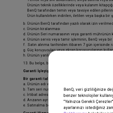
Ürünün teknik özelliklerinde veya kulanım kitapçığın
BenQ tarafından temin veya tavsiye edilen pillerin ve
Ürün kullanılırken indirilen, iletilen veya başka bir 
b. Ürünün BenQ tarafından yazılı olarak izin verilmed
c. Ürünün kiralanması
d. Ürünün Seri numarasının veya garanti mührünün ka
e. Ürünün servis veya tamir işleminin, BenQ veya bir
f. Satın alınma tarihinden itibaren 7 gün içerisinde 
g. Güç koruyucuları veya ekran koruyucularının kull
h. Ürünün yanlış kullanılması veya normal ayarlarının
13. Bu belge, bu belgenin ilgili olduğu sözleşme ve si
Garanti İşleyişi
Bir garanti talebi başlatmadan önce, lütfen aşağıda 
a. Ürünün adı veya model numarası;
BenQ, veri gizliliğinize d
b. Tam seri numarası;
c. İrtibat adresiniz, e-postanız, telefon ve faks numa
benzer teknolojiler kullanı
d. Arızanın ayrıntılı açıklaması ve
"Yalnızca Gerekli Çerezler
e. Satınalma belgesi.
ayarlarınızı istediğiniz za