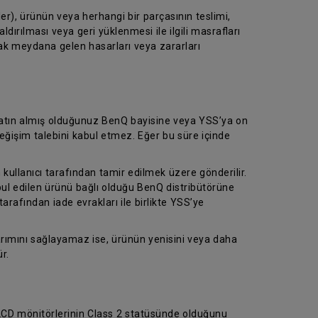
er), ürünün veya herhangi bir parçasının teslimi,
dırılması veya geri yüklenmesi ile ilgili masrafları
rak meydana gelen hasarları veya zararları
 satın almış olduğunuz BenQ bayisine veya YSS’ya on
eğişim talebini kabul etmez. Eğer bu süre içinde
 kullanıcı tarafından tamir edilmek üzere gönderilir.
abul edilen ürünü bağlı olduğu BenQ distribütörüne
tarafından iade evrakları ile birlikte YSS’ye
arımını sağlayamaz ise, ürünün yenisini veya daha
r.
 LCD mönitörlerinin Class 2 statüsünde olduğunu