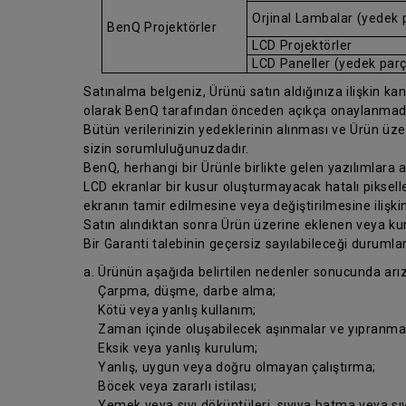
Orjinal Lambalar (yedek 
BenQ Projektörler
LCD Projektörler
LCD Paneller (yedek par
Satınalma belgeniz, Ürünü satın aldığınıza ilişkin kanıt
olarak BenQ tarafından önceden açıkça onaylanmad
Bütün verilerinizin yedeklerinin alınması ve Ürün üz
sizin sorumluluğunuzdadır.
BenQ, herhangi bir Ürünle birlikte gelen yazılımlara
LCD ekranlar bir kusur oluşturmayacak hatalı pikseller
ekranın tamir edilmesine veya değiştirilmesine ilişkin
Satın alındıktan sonra Ürün üzerine eklenen veya kur
Bir Garanti talebinin geçersiz sayılabileceği durumlar
a. Ürünün aşağıda belirtilen nedenler sonucunda arı
Çarpma, düşme, darbe alma;
Kötü veya yanlış kullanım;
Zaman içinde oluşabilecek aşınmalar ve yıpranmal
Eksik veya yanlış kurulum;
Yanlış, uygun veya doğru olmayan çalıştırma;
Böcek veya zararlı istilası;
Yemek veya sıvı döküntüleri, sıvıya batma veya sıv