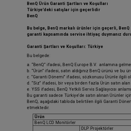
BenQ Ürün Garanti Şartları ve Koşulları
Türkiye’deki satışlar için geçerlidir
BenQ
Bu belge, BenQ markalı ürünler için geçerli, BenQ ü
garanti kapsamında servise ihtiyaç duymanız duru
Garanti Şartları ve Koşulları: Türkiye
Bu belgede:
a. “BenQ” ifadesi, BenQ Europe B.V. anlamına gelme
b. “Ürün” ifadesi, satın aldığınız BenQ ürünü ve bu ü
c. “Garanti Dönemi” ifadesi, sözkonusu Ürünle ilgili 
d. “Siz” ifadesi, bir veya birden fazla Ürün satın alan
e. YSS ifadesi, BenQ Yetkili Servis Sağlayıcısı anlam
Bu garanti sadece Türkiye’de satın alınan Ürünler için
BenQ, aşağıdaki tabloda belirtilen ilgili Garanti Dö
etmektedir.
Ürün
BenQ LCD Monitörler
DLP Projektörler