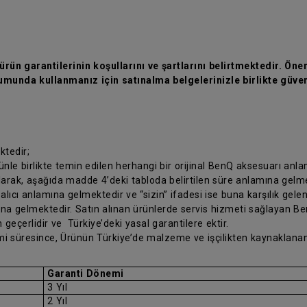
rün garantilerinin koşullarını ve şartlarını belirtmektedir. Önem
munda kullanmanız için satınalma belgelerinizle birlikte güven
ktedir;
rünle birlikte temin edilen herhangi bir orijinal BenQ aksesuarı anl
olarak, aşağıda madde 4’deki tabloda belirtilen süre anlamına gelm
 alıcı anlamına gelmektedir ve “sizin” ifadesi ise buna karşılık gele
ına gelmektedir. Satın alınan ürünlerde servis hizmeti sağlayan Ben
 geçerlidir ve Türkiye’deki yasal garantilere ektir.
nemi süresince, Ürünün Türkiye’de malzeme ve işçilikten kaynaklanan
Garanti Dönemi
3 Yıl
2 Yıl