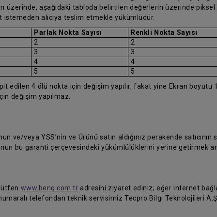
 üzerinde, aşağıdaki tabloda belirtilen değerlerin üzerinde piksel h
et istemeden alıcıya teslim etmekle yükümlüdür.
Parlak Nokta Sayısı
Renkli Nokta Sayısı
2
2
3
3
4
4
5
5
 edilen 4 ölü nokta için değişim yapılır, fakat yine Ekran boyutu 1
için değişim yapılmaz.
 ve/veya YSS’nin ve Ürünü satın aldığınız perakende satıcının siz
’nun bu garanti çerçevesindeki yükümlülüklerini yerine getirmek a
 lütfen
www.benq.com.tr
adresini ziyaret ediniz; eğer internet bağla
umaralı telefondan teknik servisimiz Tecpro Bilgi Teknolojileri A.Ş'