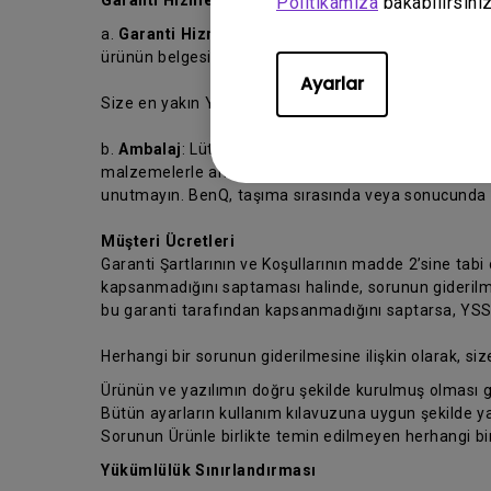
Garanti Hizmeti Almak İçin.
Politikamıza
bakabilirsiniz
a.
Garanti Hizmeti
: Garanti hizmeti almak için, ürün
ürünün belgesini de koymayı unutmayın.
Ayarlar
Size en yakın YSS’yi bulmak için lütfen
https://www.
b.
Ambalaj
: Lütfen Ürünün taşıma sırasında hasar gö
malzemelerle ambalajlayınız. Satınalma belgenizin 
unutmayın. BenQ, taşıma sırasında veya sonucunda m
Müşteri Ücretleri
Garanti Şartlarının ve Koşullarının madde 2’sine tabi
kapsanmadığını saptaması halinde, sorunun giderilmes
bu garanti tarafından kapsanmadığını saptarsa, YSS’ni
Herhangi bir sorunun giderilmesine ilişkin olarak, siz
Ürünün ve yazılımın doğru şekilde kurulmuş olması g
Bütün ayarların kullanım kılavuzuna uygun şekilde ya
Sorunun Ürünle birlikte temin edilmeyen herhangi b
Yükümlülük Sınırlandırması