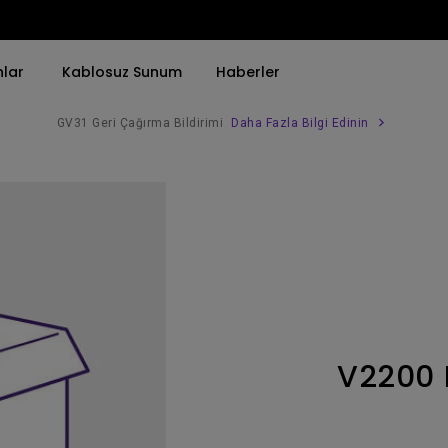
nlar
Kablosuz Sunum
Haberler
GV31 Geri Çağırma Bildirimi
Daha Fazla Bilgi Edinin
Trend Olan Kelimeye Göre
Trend Olan Kelimeye Göre
Kurumsal Projektörü 
4K(3840x2160)
4K UHD (3840×2160)
Simulasyon Projekt
HDR ile
Kısa Atım
SmartEco Projektör
21：9 Ultra geniş
2B, Dikey／Yatay Keystone
Golf Simülatörü
USB-C
LED
Toplantı Odası Pro
V2200
Thunderbolt
Lazer
P3
Android TV ile