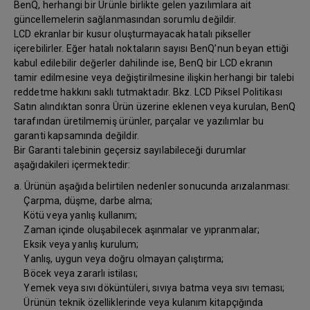
BenQ, herhangi bir Ürünle birlikte gelen yazılımlara ait
güncellemelerin sağlanmasından sorumlu değildir.
LCD ekranlar bir kusur oluşturmayacak hatalı pikseller
içerebilirler. Eğer hatalı noktaların sayısı BenQ’nun beyan ettiği
kabul edilebilir değerler dahilinde ise, BenQ bir LCD ekranın
tamir edilmesine veya değiştirilmesine ilişkin herhangi bir talebi
reddetme hakkını saklı tutmaktadır. Bkz. LCD Piksel Politikası
Satın alındıktan sonra Ürün üzerine eklenen veya kurulan, BenQ
tarafından üretilmemiş ürünler, parçalar ve yazılımlar bu
garanti kapsamında değildir.
Bir Garanti talebinin geçersiz sayılabileceği durumlar
aşağıdakileri içermektedir:
a. Ürünün aşağıda belirtilen nedenler sonucunda arızalanması:
Çarpma, düşme, darbe alma;
Kötü veya yanlış kullanım;
Zaman içinde oluşabilecek aşınmalar ve yıpranmalar;
Eksik veya yanlış kurulum;
Yanlış, uygun veya doğru olmayan çalıştırma;
Böcek veya zararlı istilası;
Yemek veya sıvı döküntüleri, sıvıya batma veya sıvı teması;
Ürünün teknik özelliklerinde veya kulanım kitapçığında