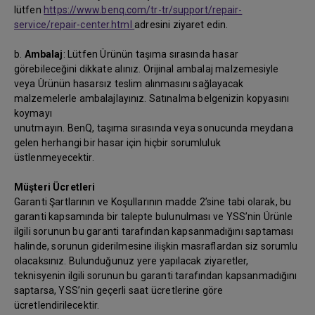
lütfen
https://www.benq.com/tr-tr/support/repair-
service/repair-center.html
adresini ziyaret edin.
b.
Ambalaj
: Lütfen Ürünün taşıma sırasında hasar
görebileceğini dikkate alınız. Orijinal ambalaj malzemesiyle
veya Ürünün hasarsız teslim alınmasını sağlayacak
malzemelerle ambalajlayınız. Satınalma belgenizin kopyasını
koymayı
unutmayın. BenQ, taşıma sırasında veya sonucunda meydana
gelen herhangi bir hasar için hiçbir sorumluluk
üstlenmeyecektir.
Müşteri Ücretleri
Garanti Şartlarının ve Koşullarının madde 2’sine tabi olarak, bu
garanti kapsamında bir talepte bulunulması ve YSS’nin Ürünle
ilgili sorunun bu garanti tarafından kapsanmadığını saptaması
halinde, sorunun giderilmesine ilişkin masraflardan siz sorumlu
olacaksınız. Bulunduğunuz yere yapılacak ziyaretler,
teknisyenin ilgili sorunun bu garanti tarafından kapsanmadığını
saptarsa, YSS’nin geçerli saat ücretlerine göre
ücretlendirilecektir.