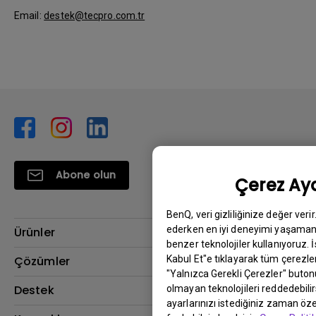
Email:
destek@tecpro.com.tr
Abone olun
Çerez Aya
BenQ, veri gizliliğinize değer veri
ederken en iyi deneyimi yaşamanı
Ürünler
benzer teknolojiler kullanıyoruz. 
Projektör
Kabul Et"e tıklayarak tüm çerezler
Çözümler
"Yalnızca Gerekli Çerezler" buton
Monitör
BenQ AQCOLOR Elçisi
Destek
olmayan teknolojileri reddedebili
ayarlarınızı istediğiniz zaman özel
Eye-Care Monitörler
İndirme & SSS