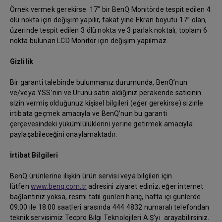
Örnek vermek gerekirse. 17” bir BenQ Monitörde tespit edilen 4
ölü nokta için değişim yapılır, fakat yine Ekran boyutu 17” olan,
üzerinde tespit edilen 3 ölü nokta ve 3 parlak noktalı, toplam 6
nokta bulunan LCD Monitör için değişim yapılmaz.
Gizlilik
Bir garanti talebinde bulunmanız durumunda, BenQ’nun
ve/veya YSS’nin ve Ürünü satın aldığınız perakende satıcının
sizin vermiş olduğunuz kişisel bilgileri (eğer gerekirse) sizinle
irtibata geçmek amacıyla ve BenQ’nun bu garanti
çerçevesindeki yükümlülüklerini yerine getirmek amacıyla
paylaşabileceğini onaylamaktadır.
İrtibat Bilgileri
BenQ ürünlerine ilişkin ürün servisi veya bilgileri için
lütfen
www.benq.com.tr
adresini ziyaret ediniz; eğer internet
bağlantınız yoksa, resmi tatil günleri hariç, hafta içi günlerde
09:00 ile 18:00 saatleri arasında 444 4832 numaralı telefondan
teknik servisimiz Tecpro Bilgi Teknolojileri A.Ş'yi arayabilirsiniz.