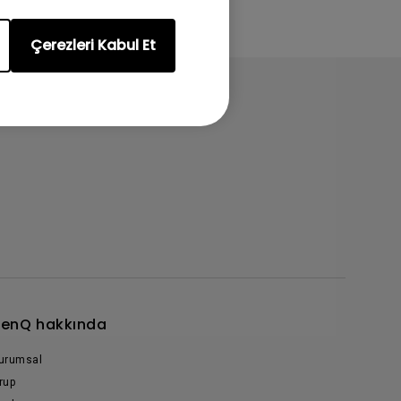
Çerezleri Kabul Et
enQ hakkında
urumsal
rup