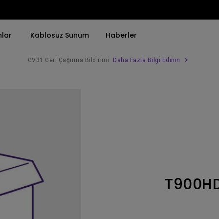
nlar
Kablosuz Sunum
Haberler
GV31 Geri Çağırma Bildirimi
Daha Fazla Bilgi Edinin
Trend Olan Kelimeye Göre
Trend Olan Kelimeye Göre
Kurumsal Projektörü 
4K(3840x2160)
4K UHD (3840×2160)
Simulasyon Projekt
HDR ile
Kısa Atım
SmartEco Projektör
21：9 Ultra geniş
2B, Dikey／Yatay Keystone
Golf Simülatörü
USB-C
LED
Toplantı Odası Pro
T900H
Thunderbolt
Lazer
P3
Android TV ile