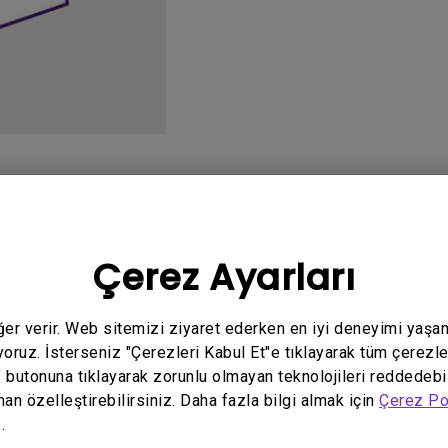
Yükseklik Ayarlı Stand ile
Düşük Giriş Gecikmesi ile
o
Kullanım Kılavuzu
Y
Çerez Ayarları
eğer verir. Web sitemizi ziyaret ederken en iyi deneyimi yaşa
yoruz. İsterseniz "Çerezleri Kabul Et"e tıklayarak tüm çerezle
" butonuna tıklayarak zorunlu olmayan teknolojileri reddedebi
İlgili video yok
man özelleştirebilirsiniz. Daha fazla bilgi almak için
Çerez Po
.