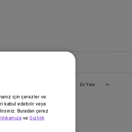
azılım
Garanti
En Yeni
manız için çerezler ve
ri kabul edebilir veya
lirsiniz. Buradan çerez
litikamıza
ve
Gizlilik