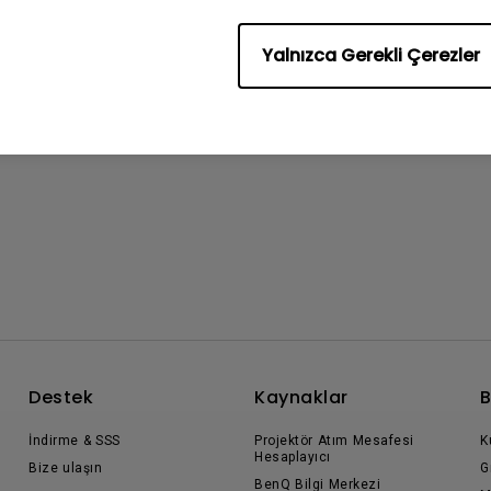
Yalnızca Gerekli Çerezler
Destek
Kaynaklar
B
İndirme & SSS
Projektör Atım Mesafesi
K
Hesaplayıcı
Bize ulaşın
G
BenQ Bilgi Merkezi