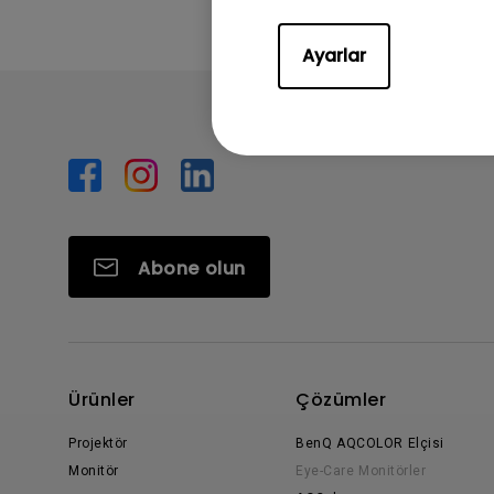
Ayarlar
Abone olun
Ürünler
Çözümler
Projektör
BenQ AQCOLOR Elçisi
Monitör
Eye-Care Monitörler