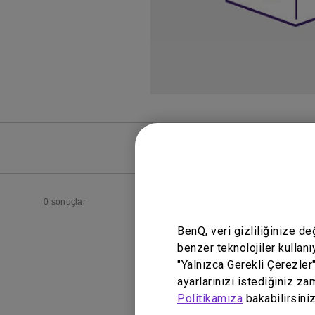
SSS
SSS Vide
0 sonuçlar
BenQ, veri gizliliğinize d
benzer teknolojiler kullanı
"Yalnızca Gerekli Çerezler
ayarlarınızı istediğiniz za
Politikamıza
bakabilirsiniz