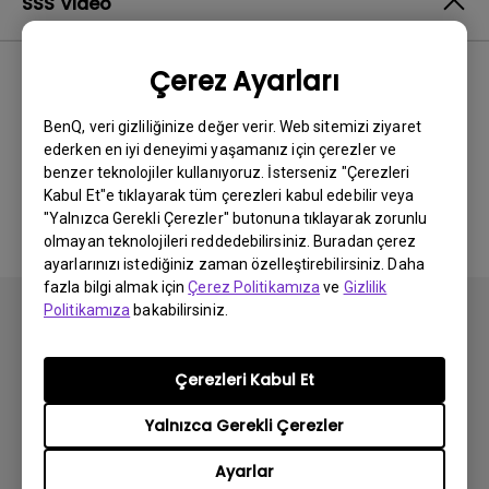
SSS Video
Çerez Ayarları
En Yeni
0 sonuçlar
BenQ, veri gizliliğinize değer verir. Web sitemizi ziyaret
ederken en iyi deneyimi yaşamanız için çerezler ve
benzer teknolojiler kullanıyoruz. İsterseniz "Çerezleri
İlgili video yok
Kabul Et"e tıklayarak tüm çerezleri kabul edebilir veya
"Yalnızca Gerekli Çerezler" butonuna tıklayarak zorunlu
olmayan teknolojileri reddedebilirsiniz. Buradan çerez
ayarlarınızı istediğiniz zaman özelleştirebilirsiniz. Daha
fazla bilgi almak için
Çerez Politikamıza
ve
Gizlilik
Politikamıza
bakabilirsiniz.
Çerezleri Kabul Et
Abone olun
Yalnızca Gerekli Çerezler
Ayarlar