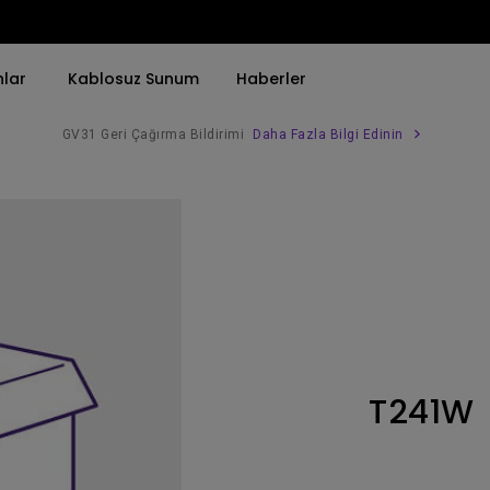
nlar
Kablosuz Sunum
Haberler
GV31 Geri Çağırma Bildirimi
Daha Fazla Bilgi Edinin
Trend Olan Kelimeye Göre
Trend Olan Kelimeye Göre
Kurumsal Projektörü 
4K(3840x2160)
4K UHD (3840×2160)
Simulasyon Projekt
HDR ile
Kısa Atım
SmartEco Projektör
21：9 Ultra geniş
2B, Dikey／Yatay Keystone
Golf Simülatörü
USB-C
LED
Toplantı Odası Pro
T241W
Thunderbolt
Lazer
P3
Android TV ile