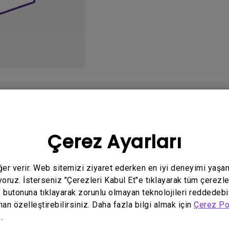
Yükseklik Ayarlı Stand ile
Düşük Giriş Gecikmesi ile
o
Kullanım Kılavuzu
Y
Çerez Ayarları
eğer verir. Web sitemizi ziyaret ederken en iyi deneyimi yaşa
yoruz. İsterseniz "Çerezleri Kabul Et"e tıklayarak tüm çerezle
" butonuna tıklayarak zorunlu olmayan teknolojileri reddedebi
İlgili video yok
man özelleştirebilirsiniz. Daha fazla bilgi almak için
Çerez Po
.