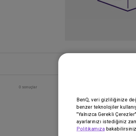
SSS
SSS Vide
0 sonuçlar
BenQ, veri gizliliğinize d
benzer teknolojiler kullanı
"Yalnızca Gerekli Çerezler
ayarlarınızı istediğiniz za
Politikamıza
bakabilirsiniz