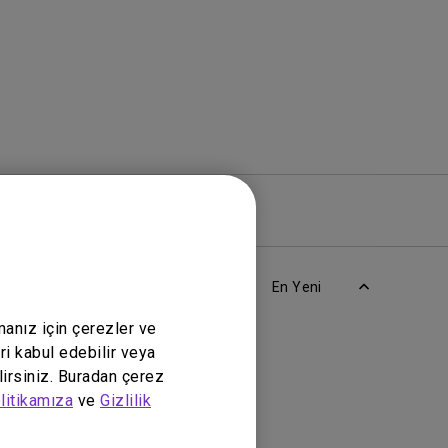
azılım
Garanti
En Yeni
manız için çerezler ve
ri kabul edebilir veya
lirsiniz. Buradan çerez
litikamıza
ve
Gizlilik