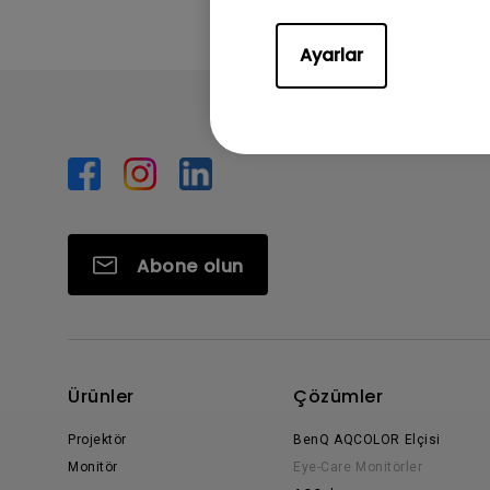
Ayarlar
Abone olun
Ürünler
Çözümler
Projektör
BenQ AQCOLOR Elçisi
Monitör
Eye-Care Monitörler