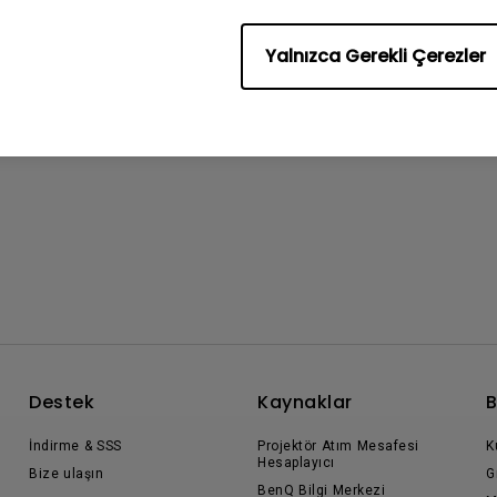
Yalnızca Gerekli Çerezler
Destek
Kaynaklar
B
İndirme & SSS
Projektör Atım Mesafesi
K
Hesaplayıcı
Bize ulaşın
G
BenQ Bilgi Merkezi