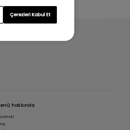
Çerezleri Kabul Et
enQ hakkında
urumsal
rup