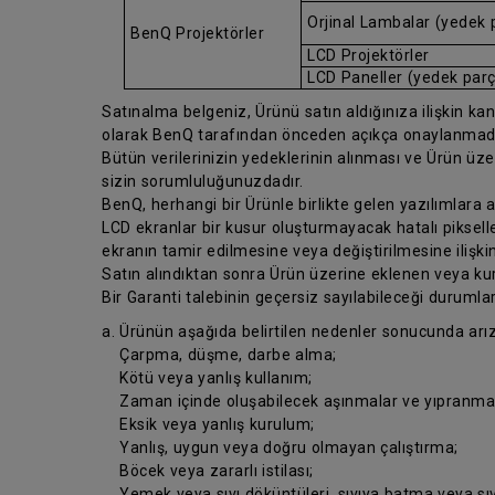
Orjinal Lambalar (yedek 
BenQ Projektörler
LCD Projektörler
LCD Paneller (yedek par
Satınalma belgeniz, Ürünü satın aldığınıza ilişkin kanıt
olarak BenQ tarafından önceden açıkça onaylanmad
Bütün verilerinizin yedeklerinin alınması ve Ürün üz
sizin sorumluluğunuzdadır.
BenQ, herhangi bir Ürünle birlikte gelen yazılımlara
LCD ekranlar bir kusur oluşturmayacak hatalı pikseller
ekranın tamir edilmesine veya değiştirilmesine ilişkin
Satın alındıktan sonra Ürün üzerine eklenen veya kur
Bir Garanti talebinin geçersiz sayılabileceği durumlar
a. Ürünün aşağıda belirtilen nedenler sonucunda arı
Çarpma, düşme, darbe alma;
Kötü veya yanlış kullanım;
Zaman içinde oluşabilecek aşınmalar ve yıpranmal
Eksik veya yanlış kurulum;
Yanlış, uygun veya doğru olmayan çalıştırma;
Böcek veya zararlı istilası;
Yemek veya sıvı döküntüleri, sıvıya batma veya sıv