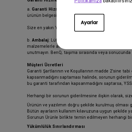
Garanti Hizmeti Almak İçin.
Politikamıza
bakabilirsiniz
a.
Garanti Hizmeti
: Garanti hizmeti almak için, ürün
ürünün belgesini de koymayı unutmayın.
Ayarlar
Size en yakın YSS’yi bulmak için lütfen
https://www.
b.
Ambalaj
: Lütfen Ürünün taşıma sırasında hasar gö
malzemelerle ambalajlayınız. Satınalma belgenizin 
unutmayın. BenQ, taşıma sırasında veya sonucunda m
Müşteri Ücretleri
Garanti Şartlarının ve Koşullarının madde 2’sine tabi
kapsanmadığını saptaması halinde, sorunun giderilmes
bu garanti tarafından kapsanmadığını saptarsa, YSS’ni
Herhangi bir sorunun giderilmesine ilişkin olarak, siz
Ürünün ve yazılımın doğru şekilde kurulmuş olması g
Bütün ayarların kullanım kılavuzuna uygun şekilde ya
Sorunun Ürünle birlikte temin edilmeyen herhangi b
Yükümlülük Sınırlandırması