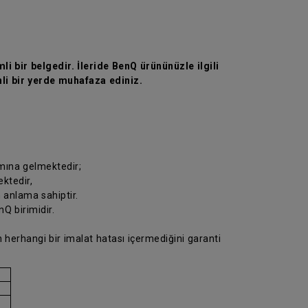
li bir belgedir. İleride BenQ ürününüzle ilgili
li bir yerde muhafaza ediniz.
amına gelmektedir;
ektedir,
n anlama sahiptir.
Q birimidir.
 herhangi bir imalat hatası içermediğini garanti