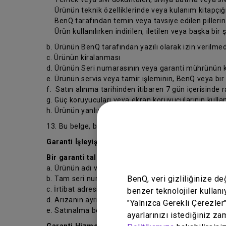
Ürünün teknik özelliklerinde veya kulanım kitapçığın
BenQ tarafından temin veya tavsiye edilen pillerin ve
Ürün kullanılırken indirilen, iletilen veya başka bir 
b. Ürünün BenQ tarafından yazılı olarak izin verilmed
c. Ürünün kiralanması
d. Ürünün Seri numarasının veya garanti mührünün ka
e. Ürünün servis veya tamir işleminin, BenQ veya bir
f. Satın alınma tarihinden itibaren 7 gün içerisinde 
g. Güç koruyucuları veya ekran koruyucularının kull
h. Ürünün yanlış kullanılması veya normal ayarlarının
13. Bu belge, bu belgenin ilgili olduğu sözleşme ve si
Garanti İşleyişi
Bir garanti talebi başlatmadan önce, lütfen aşağıda 
a. Ürünün adı veya model numarası;
BenQ, veri gizliliğinize d
b. Tam seri numarası;
c. İrtibat adresiniz, e-postanız, telefon ve faks numa
benzer teknolojiler kullanı
d. Arızanın ayrıntılı açıklaması ve
"Yalnızca Gerekli Çerezler
e. Satınalma belgesi.
ayarlarınızı istediğiniz za