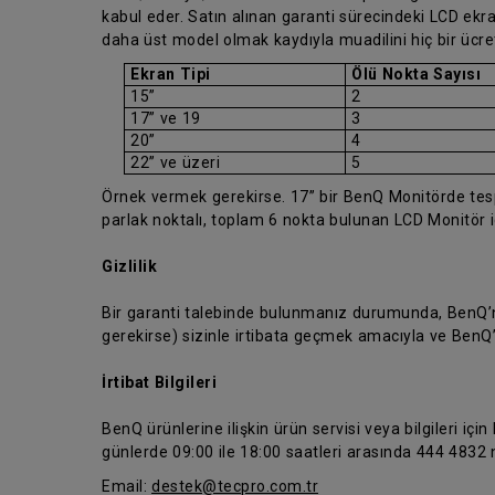
kabul eder. Satın alınan garanti sürecindeki LCD ekran
daha üst model olmak kaydıyla muadilini hiç bir ücr
Ekran Tipi
Ölü Nokta Sayısı
15”
2
17” ve 19
3
20”
4
22” ve üzeri
5
Örnek vermek gerekirse. 17” bir BenQ Monitörde tespit
parlak noktalı, toplam 6 nokta bulunan LCD Monitör 
Gizlilik
Bir garanti talebinde bulunmanız durumunda, BenQ’nun
gerekirse) sizinle irtibata geçmek amacıyla ve BenQ
İrtibat Bilgileri
BenQ ürünlerine ilişkin ürün servisi veya bilgileri için
günlerde 09:00 ile 18:00 saatleri arasında 444 4832 n
Email:
destek@tecpro.com.tr