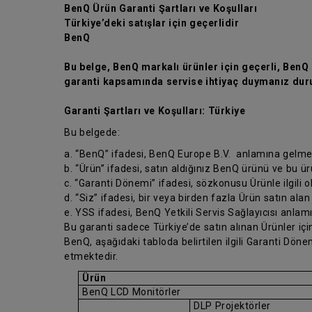
BenQ Ürün Garanti Şartları ve Koşulları
Türkiye’deki satışlar için geçerlidir
BenQ
Bu belge, BenQ markalı ürünler için geçerli, BenQ ü
garanti kapsamında servise ihtiyaç duymanız duru
Garanti Şartları ve Koşulları: Türkiye
Bu belgede:
a. “BenQ” ifadesi, BenQ Europe B.V. anlamına gelme
b. “Ürün” ifadesi, satın aldığınız BenQ ürünü ve bu ü
c. “Garanti Dönemi” ifadesi, sözkonusu Ürünle ilgili 
d. “Siz” ifadesi, bir veya birden fazla Ürün satın alan
e. YSS ifadesi, BenQ Yetkili Servis Sağlayıcısı anlam
Bu garanti sadece Türkiye’de satın alınan Ürünler için
BenQ, aşağıdaki tabloda belirtilen ilgili Garanti Dö
etmektedir.
Ürün
BenQ LCD Monitörler
DLP Projektörler