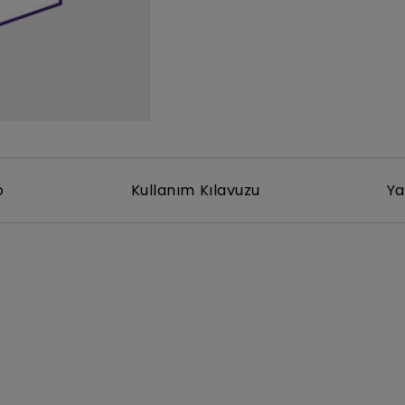
Yükseklik Ayarlı Stand ile
Düşük Giriş Gecikmesi ile
o
Kullanım Kılavuzu
Ya