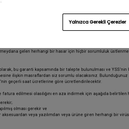
.
ü tamir için bir BenQ Yetkili Servis Sağlayıcısına (YSS) gönderin ve
Yalnızca Gerekli Çerezler
benq.com/tr-tr/support/repair-service/repair-center.html
adresini
rebileceğini dikkate alınız. Orijinal ambalaj malzemesiyle veya Ü
kopyasını koymayı
eydana gelen herhangi bir hasar için hiçbir sorumluluk üstlenmey
 olarak, bu garanti kapsamında bir talepte bulunulması ve YSS’nin Ü
ine ilişkin masraflardan siz sorumlu olacaksınız. Bulunduğunuz yer
n geçerli saat ücretlerine göre ücretlendirilecektir.
e fatura edilmesi olasılığını en aza indirmek için aşağıda belirtilen
erekir;
pılmış olması gerekir ve
ir aksesuardan veya yazılımdan veya ürüne giren herhangi bir vir