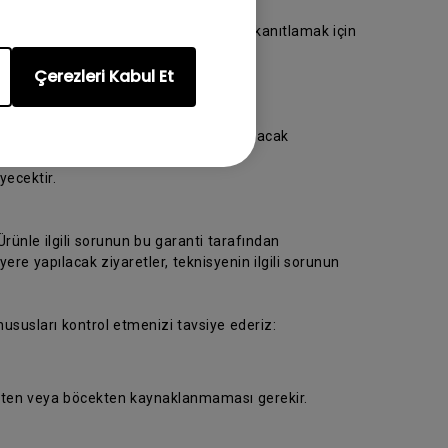
ya götürün. Lütfen satın alma tarihini kanıtlamak için
Çerezleri Kabul Et
 ziyaret edin.
rünün hasarsız teslim alınmasını sağlayacak
ecektir.
rünle ilgili sorunun bu garanti tarafından
e yapılacak ziyaretler, teknisyenin ilgili sorunun
 hususları kontrol etmenizi tavsiye ederiz:
üsten veya böcekten kaynaklanmaması gerekir.