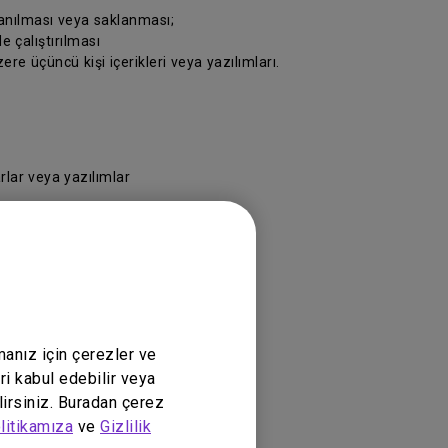
lanılması veya saklanması;
e çalıştırılması
re üçüncü kişi içerikleri veya yazılımları.
rlar veya yazılımlar
ükte olan yasalara göre yürütülecektir.
manız için çerezler ve
ri kabul edebilir veya
lirsiniz. Buradan çerez
litikamıza
ve
Gizlilik