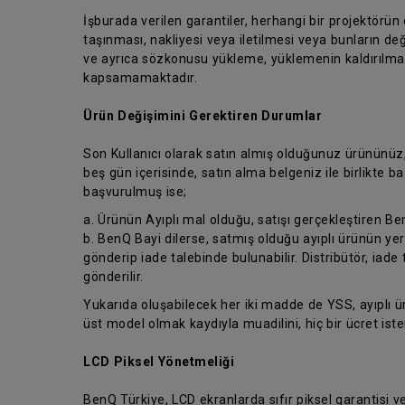
İşburada verilen garantiler, herhangi bir projektörün
taşınması, nakliyesi veya iletilmesi veya bunların değ
ve ayrıca sözkonusu yükleme, yüklemenin kaldırılması
kapsamamaktadır.
Ürün Değişimini Gerektiren Durumlar
Son Kullanıcı olarak satın almış olduğunuz ürününüz
beş gün içerisinde, satın alma belgeniz ile birlikte
başvurulmuş ise;
a. Ürünün Ayıplı mal olduğu, satışı gerçekleştiren Be
b. BenQ Bayi dilerse, satmış olduğu ayıplı ürünün yer
gönderip iade talebinde bulunabilir. Distribütör, iade 
gönderilir.
Yukarıda oluşabilecek her iki madde de YSS, ayıplı 
üst model olmak kaydıyla muadilini, hiç bir ücret is
LCD Piksel Yönetmeliği
BenQ Türkiye, LCD ekranlarda sıfır piksel garantisi 