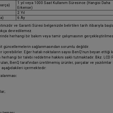
1 yıl veya 1000 Saat Kullanım Süresince (Hangisi Daha
parça)
Erkense)
2 Yıl
ça)
6 Ay
ınızdır ve Garanti Süresi belgenizde belirtilen tarih itibarıyla başlar.
ıkça devredilemez.
erinde herhangi bir bakım veya tamir çalışmasının gerçekleştirilm
 ait güncellemelerin sağlanmasından sorumlu değildir.
 içerebilirler. Eğer hatalı noktaların sayısı BenQ’nun beyan ettiği k
 herhangi bir talebi reddetme hakkını saklı tutmaktadır. Bkz. LCD Pi
ulan, BenQ tarafından üretilmemiş ürünler, parçalar ve yazılımlar
 aşağıdakileri içermektedir:
zalanması:
ar;
ı teması;