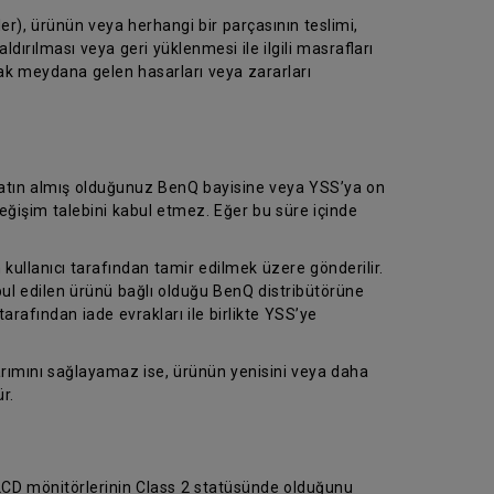
er), ürünün veya herhangi bir parçasının teslimi,
dırılması veya geri yüklenmesi ile ilgili masrafları
rak meydana gelen hasarları veya zararları
 satın almış olduğunuz BenQ bayisine veya YSS’ya on
eğişim talebini kabul etmez. Eğer bu süre içinde
 kullanıcı tarafından tamir edilmek üzere gönderilir.
abul edilen ürünü bağlı olduğu BenQ distribütörüne
tarafından iade evrakları ile birlikte YSS’ye
arımını sağlayamaz ise, ürünün yenisini veya daha
r.
 LCD mönitörlerinin Class 2 statüsünde olduğunu