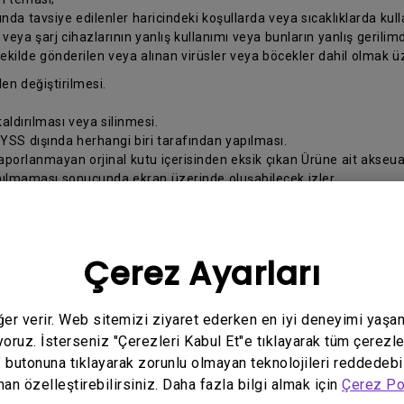
da tavsiye edilenler haricindeki koşullarda veya sıcaklıklarda kul
ya şarj cihazlarının yanlış kullanımı veya bunların yanlış gerilimd
şekilde gönderilen veya alınan virüsler veya böcekler dahil olmak üze
en değiştirilmesi.
ldırılması veya silinmesi.
 YSS dışında herhangi biri tarafından yapılması.
raporlanmayan orjinal kutu içerisinden eksik çıkan Ürüne ait akseua
anılmaması sonucunda ekran üzerinde oluşabilecek izler
 yanlış yapılması.
z ve BenQ arasındaki ilişki, Ürünü satın aldığınız Türkiye’de yürürl
Çerez Ayarları
belirtilen bilgileri hazırlayınız:
eğer verir. Web sitemizi ziyaret ederken en iyi deneyimi yaşa
ralarınız;
yoruz. İsterseniz "Çerezleri Kabul Et"e tıklayarak tüm çerezle
" butonuna tıklayarak zorunlu olmayan teknolojileri reddedebi
man özelleştirebilirsiniz. Daha fazla bilgi almak için
Çerez Po