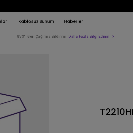
nlar
Kablosuz Sunum
Haberler
GV31 Geri Çağırma Bildirimi
Daha Fazla Bilgi Edinin
Trend Olan Kelimeye Göre
Trend Olan Kelimeye Göre
Kurumsal Projektörü 
4K(3840x2160)
4K UHD (3840×2160)
Simulasyon Projekt
HDR ile
Kısa Atım
SmartEco Projektör
21：9 Ultra geniş
2B, Dikey／Yatay Keystone
Golf Simülatörü
USB-C
LED
Toplantı Odası Pro
T2210H
Thunderbolt
Lazer
P3
Android TV ile