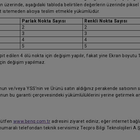
 üzerinde, aşağıdaki tabloda belirtilen değerlerin üzerinde piksel h
et istemeden alıcıya teslim etmekle yükümlüdür.
Parlak Nokta Sayısı
Renkli Nokta Sayısı
2
2
3
3
4
4
5
5
 edilen 4 ölü nokta için değişim yapılır, fakat yine Ekran boyutu 1
için değişim yapılmaz.
 ve/veya YSS’nin ve Ürünü satın aldığınız perakende satıcının siz
’nun bu garanti çerçevesindeki yükümlülüklerini yerine getirmek a
 lütfen
www.benq.com.tr
adresini ziyaret ediniz; eğer internet bağla
umaralı telefondan teknik servisimiz Tecpro Bilgi Teknolojileri A.Ş'