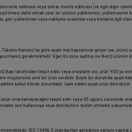
 demonte edilmesi veya tekrar monte edilmesi (ve ilgili diğer işleml
iştirilmesi dahil olmak üzer bir ürünün yüklenmesi, yüklemesinin kal
, geri yüklenmesi veya nakliyesi sırasında veya bunlarla ilgili ola
, Tüketici Kanunu’na göre ayıplı mal kapsamına giriyor ise, ürünü
 başvurmanız gerekmektedir. Eğer bu süre aşılmış ise BenQ ürünün d
nQ Bayi tarafından tespit edilir veya onaylanır ise, ürün YSS’ya son
ine müşterisine yeni bir ürün verebilir. Böyle bir durumda ayıplı k
talebini kabul etmek zorundadır. İade edilen ayıplı ürün distrübitör 
ürünün onarılamayacağını tespit eder veya 30 işgünü sürecinde on
temeden son kullanıcıya veya distribütöre teslim etmekle yükümlüdü
vermemektedir. ISO 13406-2 standartları gereğince satışını yaptığı