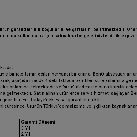
rün garantilerinin koşullarını ve şartlarını belirtmektedir. Önem
munda kullanmanız için satınalma belgelerinizle birlikte güven
ktedir;
rünle birlikte temin edilen herhangi bir orijinal BenQ aksesuarı anl
olarak, aşağıda madde 4’deki tabloda belirtilen süre anlamına gelm
 alıcı anlamına gelmektedir ve “sizin” ifadesi ise buna karşılık gele
ına gelmektedir. Satın alınan ürünlerde servis hizmeti sağlayan Ben
 geçerlidir ve Türkiye’deki yasal garantilere ektir.
nemi süresince, Ürünün Türkiye’de malzeme ve işçilikten kaynaklanan
Garanti Dönemi
3 Yıl
2 Yıl