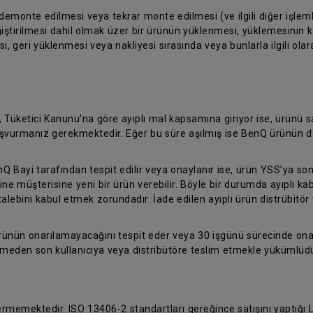
 demonte edilmesi veya tekrar monte edilmesi (ve ilgili diğer işleml
iştirilmesi dahil olmak üzer bir ürünün yüklenmesi, yüklemesinin kal
, geri yüklenmesi veya nakliyesi sırasında veya bunlarla ilgili ola
, Tüketici Kanunu’na göre ayıplı mal kapsamına giriyor ise, ürünü
 başvurmanız gerekmektedir. Eğer bu süre aşılmış ise BenQ ürünün d
nQ Bayi tarafından tespit edilir veya onaylanır ise, ürün YSS’ya son
ine müşterisine yeni bir ürün verebilir. Böyle bir durumda ayıplı k
talebini kabul etmek zorundadır. İade edilen ayıplı ürün distrübitör 
ürünün onarılamayacağını tespit eder veya 30 işgünü sürecinde on
temeden son kullanıcıya veya distribütöre teslim etmekle yükümlüdü
vermemektedir. ISO 13406-2 standartları gereğince satışını yaptığı