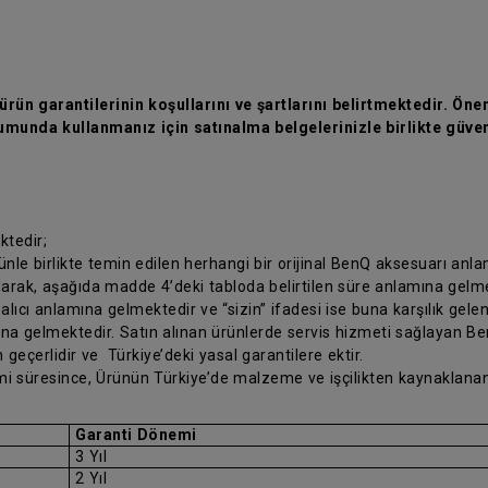
rün garantilerinin koşullarını ve şartlarını belirtmektedir. Önem
munda kullanmanız için satınalma belgelerinizle birlikte güven
ktedir;
rünle birlikte temin edilen herhangi bir orijinal BenQ aksesuarı anl
olarak, aşağıda madde 4’deki tabloda belirtilen süre anlamına gelm
 alıcı anlamına gelmektedir ve “sizin” ifadesi ise buna karşılık gele
ına gelmektedir. Satın alınan ürünlerde servis hizmeti sağlayan Ben
 geçerlidir ve Türkiye’deki yasal garantilere ektir.
nemi süresince, Ürünün Türkiye’de malzeme ve işçilikten kaynaklanan
Garanti Dönemi
3 Yıl
2 Yıl