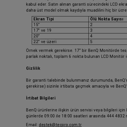
kabul eder. Satın alınan garanti sürecindeki LCD ekran
daha üst model olmak kaydıyla muadilini hiç bir ücr
Ekran Tipi
Ölü Nokta Sayısı
15”
2
17” ve 19
3
20”
4
22” ve üzeri
5
Örnek vermek gerekirse. 17” bir BenQ Monitörde tespit
parlak noktalı, toplam 6 nokta bulunan LCD Monitör 
Gizlilik
Bir garanti talebinde bulunmanız durumunda, BenQ’nun
gerekirse) sizinle irtibata geçmek amacıyla ve BenQ
İrtibat Bilgileri
BenQ ürünlerine ilişkin ürün servisi veya bilgileri için
günlerde 09:00 ile 18:00 saatleri arasında 444 4832 n
Email:
destek@tecpro.com.tr