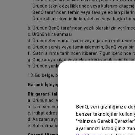
Ürünün teknik özelliklerinde veya kulanım kitapçığın
BenQ tarafından temin veya tavsiye edilen pillerin ve
Ürün kullanılırken indirilen, iletilen veya başka bir 
b. Ürünün BenQ tarafından yazılı olarak izin verilmed
c. Ürünün kiralanması
d. Ürünün Seri numarasının veya garanti mührünün ka
e. Ürünün servis veya tamir işleminin, BenQ veya bir
f. Satın alınma tarihinden itibaren 7 gün içerisinde 
g. Güç koruyucuları veya ekran koruyucularının kull
h. Ürünün yanlış kullanılması veya normal ayarlarının
13. Bu belge, bu belgenin ilgili olduğu sözleşme ve si
Garanti İşleyişi
Bir garanti talebi başlatmadan önce, lütfen aşağıda 
a. Ürünün adı veya model numarası;
BenQ, veri gizliliğinize d
b. Tam seri numarası;
c. İrtibat adresiniz, e-postanız, telefon ve faks numa
benzer teknolojiler kullanı
d. Arızanın ayrıntılı açıklaması ve
"Yalnızca Gerekli Çerezler
e. Satınalma belgesi.
ayarlarınızı istediğiniz za