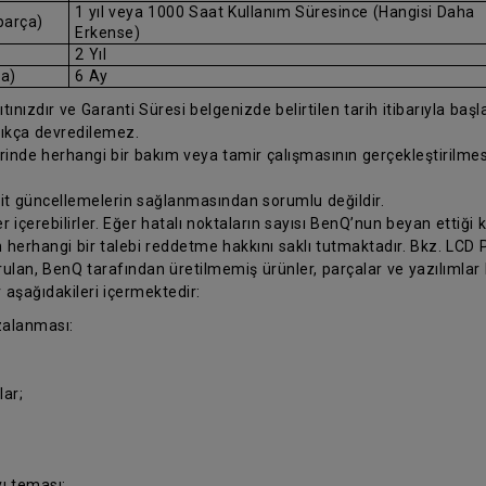
1 yıl veya 1000 Saat Kullanım Süresince (Hangisi Daha
parça)
Erkense)
2 Yıl
ça)
6 Ay
ınızdır ve Garanti Süresi belgenizde belirtilen tarih itibarıyla başlar.
ıkça devredilemez.
erinde herhangi bir bakım veya tamir çalışmasının gerçekleştirilm
 ait güncellemelerin sağlanmasından sorumlu değildir.
 içerebilirler. Eğer hatalı noktaların sayısı BenQ’nun beyan ettiği k
 herhangi bir talebi reddetme hakkını saklı tutmaktadır. Bkz. LCD Pi
ulan, BenQ tarafından üretilmemiş ürünler, parçalar ve yazılımlar
 aşağıdakileri içermektedir:
zalanması:
ar;
ı teması;