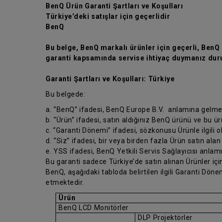
BenQ Ürün Garanti Şartları ve Koşulları
Türkiye’deki satışlar için geçerlidir
BenQ
Bu belge, BenQ markalı ürünler için geçerli, BenQ ü
garanti kapsamında servise ihtiyaç duymanız duru
Garanti Şartları ve Koşulları: Türkiye
Bu belgede:
a. “BenQ” ifadesi, BenQ Europe B.V. anlamına gelme
b. “Ürün” ifadesi, satın aldığınız BenQ ürünü ve bu ü
c. “Garanti Dönemi” ifadesi, sözkonusu Ürünle ilgili 
d. “Siz” ifadesi, bir veya birden fazla Ürün satın alan
e. YSS ifadesi, BenQ Yetkili Servis Sağlayıcısı anlam
Bu garanti sadece Türkiye’de satın alınan Ürünler için
BenQ, aşağıdaki tabloda belirtilen ilgili Garanti Dö
etmektedir.
Ürün
BenQ LCD Monitörler
DLP Projektörler