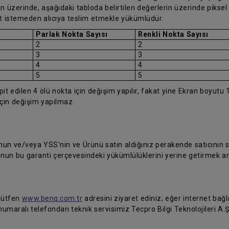
 üzerinde, aşağıdaki tabloda belirtilen değerlerin üzerinde piksel h
et istemeden alıcıya teslim etmekle yükümlüdür.
Parlak Nokta Sayısı
Renkli Nokta Sayısı
2
2
3
3
4
4
5
5
 edilen 4 ölü nokta için değişim yapılır, fakat yine Ekran boyutu 1
için değişim yapılmaz.
 ve/veya YSS’nin ve Ürünü satın aldığınız perakende satıcının siz
’nun bu garanti çerçevesindeki yükümlülüklerini yerine getirmek a
 lütfen
www.benq.com.tr
adresini ziyaret ediniz; eğer internet bağla
umaralı telefondan teknik servisimiz Tecpro Bilgi Teknolojileri A.Ş'