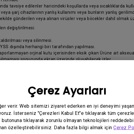
da tavsiye edilenler haricindeki koşullarda veya sıcaklıklarda kul
ya şarj cihazlarının yanlış kullanımı veya bunların yanlış gerilimd
şekilde gönderilen veya alınan virüsler veya böcekler dahil olmak üze
en değiştirilmesi.
ldırılması veya silinmesi.
 YSS dışında herhangi biri tarafından yapılması.
raporlanmayan orjinal kutu içerisinden eksik çıkan Ürüne ait akseua
anılmaması sonucunda ekran üzerinde oluşabilecek izler
 yanlış yapılması.
z ve BenQ arasındaki ilişki, Ürünü satın aldığınız Türkiye’de yürürl
Çerez Ayarları
belirtilen bilgileri hazırlayınız:
eğer verir. Web sitemizi ziyaret ederken en iyi deneyimi yaşa
ralarınız;
yoruz. İsterseniz "Çerezleri Kabul Et"e tıklayarak tüm çerezle
" butonuna tıklayarak zorunlu olmayan teknolojileri reddedebi
man özelleştirebilirsiniz. Daha fazla bilgi almak için
Çerez Po