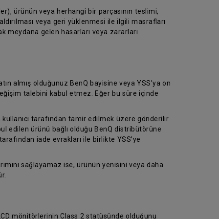
er), ürünün veya herhangi bir parçasının teslimi,
dırılması veya geri yüklenmesi ile ilgili masrafları
rak meydana gelen hasarları veya zararları
 satın almış olduğunuz BenQ bayisine veya YSS’ya on
eğişim talebini kabul etmez. Eğer bu süre içinde
 kullanıcı tarafından tamir edilmek üzere gönderilir.
abul edilen ürünü bağlı olduğu BenQ distribütörüne
tarafından iade evrakları ile birlikte YSS’ye
arımını sağlayamaz ise, ürünün yenisini veya daha
r.
 LCD mönitörlerinin Class 2 statüsünde olduğunu