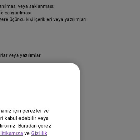
lanılması veya saklanması;
e çalıştırılması
re üçüncü kişi içerikleri veya yazılımları.
rlar veya yazılımlar
ükte olan yasalara göre yürütülecektir.
manız için çerezler ve
ri kabul edebilir veya
lirsiniz. Buradan çerez
litikamıza
ve
Gizlilik