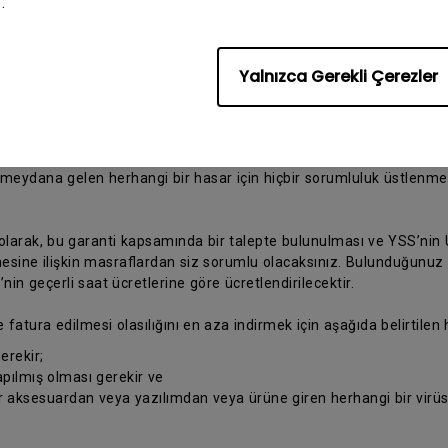
.
ü tamir için bir BenQ Yetkili Servis Sağlayıcısına (YSS) gönderin ve
Yalnızca Gerekli Çerezler
benq.com/tr-tr/support/repair-service/repair-center.html
adresini
rebileceğini dikkate alınız. Orijinal ambalaj malzemesiyle veya Ü
kopyasını koymayı
eydana gelen herhangi bir hasar için hiçbir sorumluluk üstlenmey
 olarak, bu garanti kapsamında bir talepte bulunulması ve YSS’nin Ü
ine ilişkin masraflardan siz sorumlu olacaksınız. Bulunduğunuz yer
n geçerli saat ücretlerine göre ücretlendirilecektir.
e fatura edilmesi olasılığını en aza indirmek için aşağıda belirtilen
erekir;
pılmış olması gerekir ve
ir aksesuardan veya yazılımdan veya ürüne giren herhangi bir vir