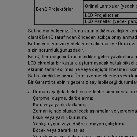
Orjinal Lambalar (yedek 
BenQ Projektörler
LCD Projektörler
LCD Paneller (yedek par
Satınalma belgeniz, Ürünü satın aldığınıza ilişkin kanıt
olarak BenQ tarafından önceden açıkça onaylanmad
Bütün verilerinizin yedeklerinin alınması ve Ürün üz
sizin sorumluluğunuzdadır.
BenQ, herhangi bir Ürünle birlikte gelen yazılımlara
LCD ekranlar bir kusur oluşturmayacak hatalı pikseller
ekranın tamir edilmesine veya değiştirilmesine ilişkin
Satın alındıktan sonra Ürün üzerine eklenen veya kur
Bir Garanti talebinin geçersiz sayılabileceği durumlar
a. Ürünün aşağıda belirtilen nedenler sonucunda arı
Çarpma, düşme, darbe alma;
Kötü veya yanlış kullanım;
Zaman içinde oluşabilecek aşınmalar ve yıpranmal
Eksik veya yanlış kurulum;
Yanlış, uygun veya doğru olmayan çalıştırma;
Böcek veya zararlı istilası;
Yemek veya sıvı döküntüleri, sıvıya batma veya sıv