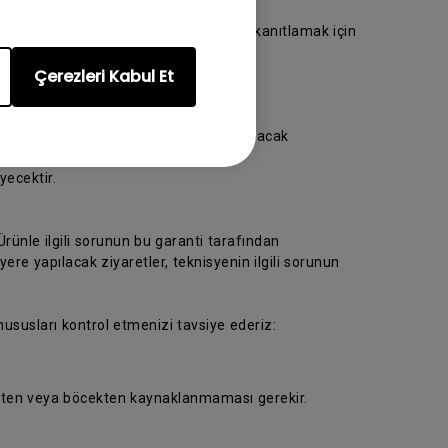
ya götürün. Lütfen satın alma tarihini kanıtlamak için
Çerezleri Kabul Et
 ziyaret edin.
rünün hasarsız teslim alınmasını sağlayacak
ecektir.
rünle ilgili sorunun bu garanti tarafından
e yapılacak ziyaretler, teknisyenin ilgili sorunun
 hususları kontrol etmenizi tavsiye ederiz:
üsten veya böcekten kaynaklanmaması gerekir.