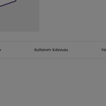
Yükseklik Ayarlı Stand ile
Düşük Giriş Gecikmesi ile
o
Kullanım Kılavuzu
Ya