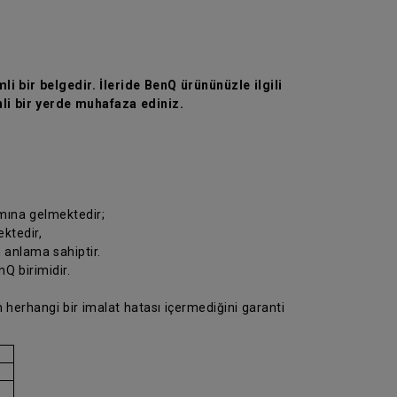
li bir belgedir. İleride BenQ ürününüzle ilgili
li bir yerde muhafaza ediniz.
amına gelmektedir;
ektedir,
n anlama sahiptir.
Q birimidir.
 herhangi bir imalat hatası içermediğini garanti