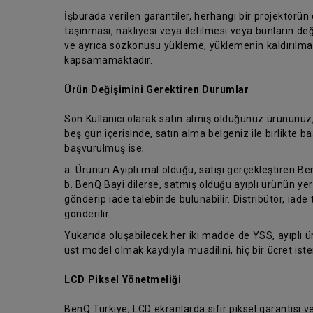
İşburada verilen garantiler, herhangi bir projektörün
taşınması, nakliyesi veya iletilmesi veya bunların değ
ve ayrıca sözkonusu yükleme, yüklemenin kaldırılması
kapsamamaktadır.
Ürün Değişimini Gerektiren Durumlar
Son Kullanıcı olarak satın almış olduğunuz ürününüz
beş gün içerisinde, satın alma belgeniz ile birlikte
başvurulmuş ise;
a. Ürünün Ayıplı mal olduğu, satışı gerçekleştiren Be
b. BenQ Bayi dilerse, satmış olduğu ayıplı ürünün yer
gönderip iade talebinde bulunabilir. Distribütör, iade 
gönderilir.
Yukarıda oluşabilecek her iki madde de YSS, ayıplı 
üst model olmak kaydıyla muadilini, hiç bir ücret is
LCD Piksel Yönetmeliği
BenQ Türkiye, LCD ekranlarda sıfır piksel garantisi 