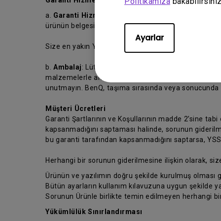
Garanti Hizmeti Almak İçin.
Politikamıza
bakabilirsiniz
a.
Garanti Hizmeti
: Garanti hizmeti almak için, ürün
ürünün belgesini de koymayı unutmayın.
Ayarlar
Size en yakın YSS’yi bulmak için lütfen
https://www.
b.
Ambalaj
: Lütfen Ürünün taşıma sırasında hasar gö
malzemelerle ambalajlayınız. Satınalma belgenizin 
unutmayın. BenQ, taşıma sırasında veya sonucunda m
Müşteri Ücretleri
Garanti Şartlarının ve Koşullarının madde 2’sine tabi
kapsanmadığını saptaması halinde, sorunun giderilmes
bu garanti tarafından kapsanmadığını saptarsa, YSS’ni
Herhangi bir sorunun giderilmesine ilişkin olarak, siz
Ürünün ve yazılımın doğru şekilde kurulmuş olması g
Bütün ayarların kullanım kılavuzuna uygun şekilde ya
Sorunun Ürünle birlikte temin edilmeyen herhangi b
Yükümlülük Sınırlandırması