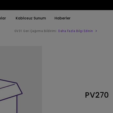
nlar
Kablosuz Sunum
Haberler
GV31 Geri Çağırma Bildirimi
Daha Fazla Bilgi Edinin
Trend Olan Kelimeye Göre
Trend Olan Kelimeye Göre
Kurumsal Projektörü 
4K(3840x2160)
4K UHD (3840×2160)
Simulasyon Projekt
HDR ile
Kısa Atım
SmartEco Projektör
21：9 Ultra geniş
2B, Dikey／Yatay Keystone
Golf Simülatörü
USB-C
LED
Toplantı Odası Pro
PV270
Thunderbolt
Lazer
P3
Android TV ile