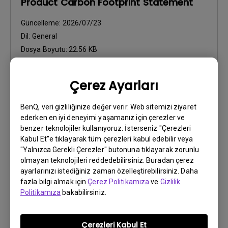
Product Carbon Footprint Statement
Güncelleme:
2026/07/23
Dil:
General
Dosya Boyutu:
22.56 KB
Sürüm:
Çerez Ayarları
Önizleme
BenQ, veri gizliliğinize değer verir. Web sitemizi ziyaret
ederken en iyi deneyimi yaşamanız için çerezler ve
benzer teknolojiler kullanıyoruz. İsterseniz "Çerezleri
Kabul Et"e tıklayarak tüm çerezleri kabul edebilir veya
"Yalnızca Gerekli Çerezler" butonuna tıklayarak zorunlu
Kullanıcı El Kitabı
olmayan teknolojileri reddedebilirsiniz. Buradan çerez
Quick Start Guide
ayarlarınızı istediğiniz zaman özelleştirebilirsiniz. Daha
fazla bilgi almak için
Çerez Politikamıza
ve
Gizlilik
Güncelleme:
2025/10/17
Politikamıza
bakabilirsiniz.
Dil:
General
Dosya Boyutu:
2.91 MB
Çerezleri Kabul Et
Sürüm: