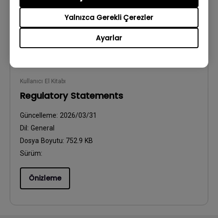
Yalnızca Gerekli Çerezler
Önizleme
Ayarlar
Kullanıcı El Kitabı
Regulatory Statements
Güncelleme:
2026/03/31
Dil:
General
Dosya Boyutu:
752.9 KB
Sürüm:
Önizleme