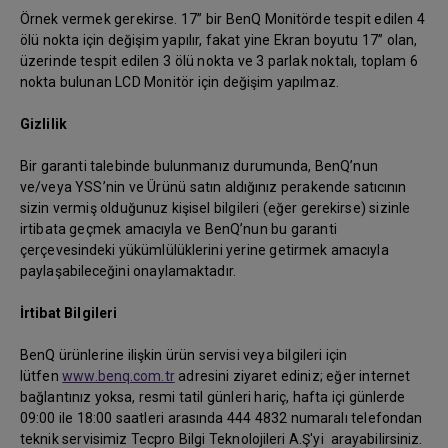
Örnek vermek gerekirse. 17” bir BenQ Monitörde tespit edilen 4
ölü nokta için değişim yapılır, fakat yine Ekran boyutu 17” olan,
üzerinde tespit edilen 3 ölü nokta ve 3 parlak noktalı, toplam 6
nokta bulunan LCD Monitör için değişim yapılmaz.
Gizlilik
Bir garanti talebinde bulunmanız durumunda, BenQ’nun
ve/veya YSS’nin ve Ürünü satın aldığınız perakende satıcının
sizin vermiş olduğunuz kişisel bilgileri (eğer gerekirse) sizinle
irtibata geçmek amacıyla ve BenQ’nun bu garanti
çerçevesindeki yükümlülüklerini yerine getirmek amacıyla
paylaşabileceğini onaylamaktadır.
İrtibat Bilgileri
BenQ ürünlerine ilişkin ürün servisi veya bilgileri için
lütfen
www.benq.com.tr
adresini ziyaret ediniz; eğer internet
bağlantınız yoksa, resmi tatil günleri hariç, hafta içi günlerde
09:00 ile 18:00 saatleri arasında 444 4832 numaralı telefondan
teknik servisimiz Tecpro Bilgi Teknolojileri A.Ş'yi arayabilirsiniz.