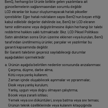
BenQ, herhangi bir Ürünle birlikte gelen yazılımlara ait
güncellemelerin sağlanmasından sorumlu değildir.
LCD ekranlar bir kusur oluşturmayacak hatalı pikseller
içerebilirler. Eğer hatalı noktaların sayısı BenQ’nun beyan ettiği
kabul edilebilir değerler dahilinde ise, BenQ bir LCD ekranın
tamir edilmesine veya değiştirilmesine ilişkin herhangi bir talebi
reddetme hakkını saklı tutmaktadır. Bkz. LCD Piksel Politikası
Satın alındıktan sonra Ürün üzerine eklenen veya kurulan, BenQ
tarafından üretilmemiş ürünler, parçalar ve yazılımlar bu
garanti kapsamında değildir.
Bir Garanti talebinin geçersiz sayılabileceği durumlar
aşağıdakileri içermektedir:
a. Ürünün aşağıda belirtilen nedenler sonucunda arızalanması:
Çarpma, düşme, darbe alma;
Kötü veya yanlış kullanım;
Zaman içinde oluşabilecek aşınmalar ve yıpranmalar;
Eksik veya yanlış kurulum;
Yanlış, uygun veya doğru olmayan çalıştırma;
Böcek veya zararlı istilası;
Yemek veya sıvı döküntüleri, sıvıya batma veya sıvı teması;
Ürünün teknik özelliklerinde veya kulanım kitapçığında