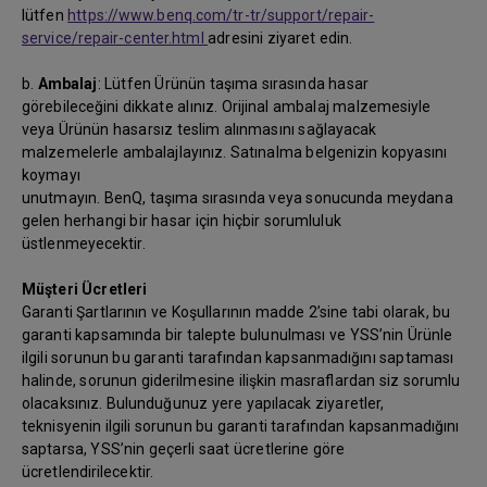
lütfen
https://www.benq.com/tr-tr/support/repair-
service/repair-center.html
adresini ziyaret edin.
b.
Ambalaj
: Lütfen Ürünün taşıma sırasında hasar
görebileceğini dikkate alınız. Orijinal ambalaj malzemesiyle
veya Ürünün hasarsız teslim alınmasını sağlayacak
malzemelerle ambalajlayınız. Satınalma belgenizin kopyasını
koymayı
unutmayın. BenQ, taşıma sırasında veya sonucunda meydana
gelen herhangi bir hasar için hiçbir sorumluluk
üstlenmeyecektir.
Müşteri Ücretleri
Garanti Şartlarının ve Koşullarının madde 2’sine tabi olarak, bu
garanti kapsamında bir talepte bulunulması ve YSS’nin Ürünle
ilgili sorunun bu garanti tarafından kapsanmadığını saptaması
halinde, sorunun giderilmesine ilişkin masraflardan siz sorumlu
olacaksınız. Bulunduğunuz yere yapılacak ziyaretler,
teknisyenin ilgili sorunun bu garanti tarafından kapsanmadığını
saptarsa, YSS’nin geçerli saat ücretlerine göre
ücretlendirilecektir.