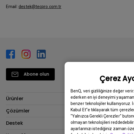
Email:
destek@tecpro.com.tr
Abone olun
Çerez Aya
BenQ, veri gizliliğinize değer veri
ederken en iyi deneyimi yaşamanı
Ürünler
benzer teknolojiler kullanıyoruz. 
Projektör
Kabul Et"e tıklayarak tüm çerezler
Çözümler
"Yalnızca Gerekli Çerezler" buton
Monitör
BenQ AQCOLOR Elçisi
Destek
olmayan teknolojileri reddedebili
ayarlarınızı istediğiniz zaman özel
Eye-Care Monitörler
İndirme & SSS