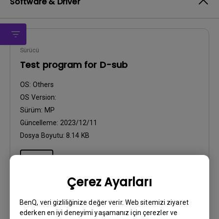
Software & Driver
Sürücü
Test program for D-sub
OS:
Others
OS Version:
Sürüm:
MP
Güncelleme:
2023/12/11
Dosya Boyutu:
8.14 KB
İndir
Çerez Ayarları
BenQ, veri gizliliğinize değer verir. Web sitemizi ziyaret
ederken en iyi deneyimi yaşamanız için çerezler ve