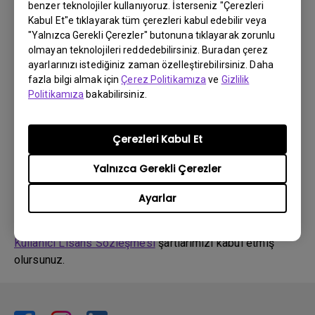
Sürücü
benzer teknolojiler kullanıyoruz. İsterseniz "Çerezleri
WHQL driver
Kabul Et"e tıklayarak tüm çerezleri kabul edebilir veya
"Yalnızca Gerekli Çerezler" butonuna tıklayarak zorunlu
olmayan teknolojileri reddedebilirsiniz. Buradan çerez
OS:
Windows10|Windows7|Windows8
ayarlarınızı istediğiniz zaman özelleştirebilirsiniz. Daha
OS Version:
fazla bilgi almak için
Çerez Politikamıza
ve
Gizlilik
Sürüm:
MP
Politikamıza
bakabilirsiniz.
Güncelleme:
2020/06/02
Dosya Boyutu:
9.96 KB
Çerezleri Kabul Et
İndir
Yalnızca Gerekli Çerezler
Ayarlar
Yukarıdaki yazılımların herhangi birini kullanarak,
Son
Kullanıcı Lisans Sözleşmesi
şartlarımızı kabul etmiş
olursunuz.