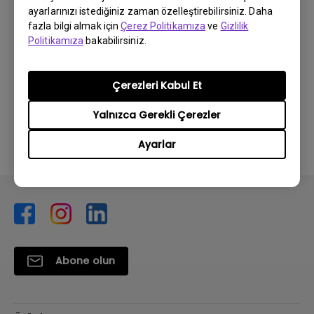
Regulatory Statements
ayarlarınızı istediğiniz zaman özelleştirebilirsiniz. Daha
fazla bilgi almak için
Çerez Politikamıza
ve
Gizlilik
Güncelleme:
2026/08/07
Politikamıza
bakabilirsiniz.
Dil:
General
Dosya Boyutu:
752.9 KB
Çerezleri Kabul Et
Sürüm:
Yalnızca Gerekli Çerezler
Önizleme
Ayarlar
Abone olun