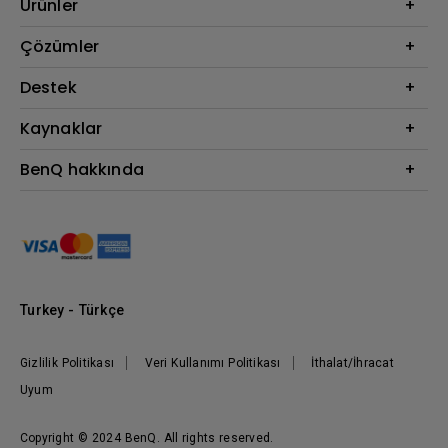
Ürünler
Projektör
Çözümler
Monitör
BenQ AQCOLOR Elçisi
Destek
Eye-Care Monitörler
İndirme & SSS
Kaynaklar
AQColor
Bize ulaşın
Espor
Projektör Atım Mesafesi Hesaplayıcı
BenQ hakkında
Kurumsal
BenQ Bilgi Merkezi
Kurumsal
Nereden Satın Alabilirim?
Grup
Marka
Kurumsal Sosyal Sorumluluk
Turkey - Türkçe
Haberler
Gizlilik Politikası
Veri Kullanımı Politikası
İthalat/İhracat
Uyum
Copyright © 2024 BenQ. All rights reserved.