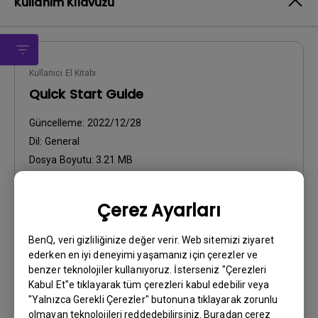
Kullanım Kılavuzu
Kullanıcı El Kitabı
Quick Start Guide
Güncelleme:
2022/12/28
Dil:
General
Dosya Boyutu:
3.21 MB
Sürüm:
Çerez Ayarları
Önizleme
BenQ, veri gizliliğinize değer verir. Web sitemizi ziyaret
ederken en iyi deneyimi yaşamanız için çerezler ve
benzer teknolojiler kullanıyoruz. İsterseniz "Çerezleri
Kabul Et"e tıklayarak tüm çerezleri kabul edebilir veya
"Yalnızca Gerekli Çerezler" butonuna tıklayarak zorunlu
Kullanıcı El Kitabı
olmayan teknolojileri reddedebilirsiniz. Buradan çerez