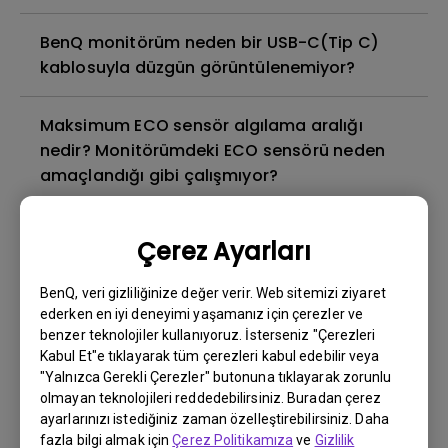
BenQ monitörüm neden bir USB-C(Tip C)
kablosuyla düzgün görüntülenemiyor?
Maksimum ECO sensör algılama aralığı
nedir? Monitörümdeki ECO sensörü neden
amaçlandığı gibi çalışmıyor?
Görüntü yapışması nedir ve bundan nasıl
Çerez Ayarları
kaçınılır veya ondan nasıl kurtuluruz?
BenQ, veri gizliliğinize değer verir. Web sitemizi ziyaret
Arka ışık sızıntısı veya arka ışık sızıntısı
ederken en iyi deneyimi yaşamanız için çerezler ve
benzer teknolojiler kullanıyoruz. İsterseniz "Çerezleri
nedir?
Kabul Et"e tıklayarak tüm çerezleri kabul edebilir veya
"Yalnızca Gerekli Çerezler" butonuna tıklayarak zorunlu
Monitörümde neden titreme var?
olmayan teknolojileri reddedebilirsiniz. Buradan çerez
ayarlarınızı istediğiniz zaman özelleştirebilirsiniz. Daha
fazla bilgi almak için
Çerez Politikamıza
ve
Gizlilik