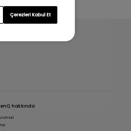
Çerezleri Kabul Et
enQ hakkında
urumsal
rup