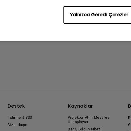
Yalnızca Gerekli Çerezler
Destek
Kaynaklar
B
İndirme & SSS
Projektör Atım Mesafesi
K
Hesaplayıcı
Bize ulaşın
G
BenQ Bilgi Merkezi