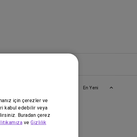
azılım
Garanti
En Yeni
manız için çerezler ve
ri kabul edebilir veya
lirsiniz. Buradan çerez
litikamıza
ve
Gizlilik