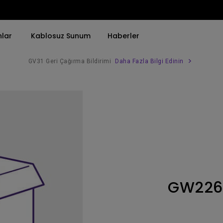
nlar
Kablosuz Sunum
Haberler
GV31 Geri Çağırma Bildirimi
Daha Fazla Bilgi Edinin
Trend Olan Kelimeye Göre
Trend Olan Kelimeye Göre
Kurumsal Projektörü 
4K(3840x2160)
4K UHD (3840×2160)
Simulasyon Projekt
HDR ile
Kısa Atım
SmartEco Projektör
21：9 Ultra geniş
2B, Dikey／Yatay Keystone
Golf Simülatörü
USB-C
LED
Toplantı Odası Pro
GW22
Thunderbolt
Lazer
P3
Android TV ile