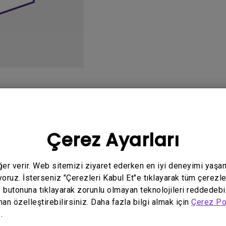
Yükseklik Ayarlı Stand ile
Düşük Giriş Gecikmesi ile
o
Kullanım Kılavuzu
Y
Çerez Ayarları
eğer verir. Web sitemizi ziyaret ederken en iyi deneyimi yaşa
yoruz. İsterseniz "Çerezleri Kabul Et"e tıklayarak tüm çerezle
" butonuna tıklayarak zorunlu olmayan teknolojileri reddedebi
İlgili video yok
man özelleştirebilirsiniz. Daha fazla bilgi almak için
Çerez Po
.