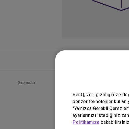
SSS
SSS Vide
0 sonuçlar
BenQ, veri gizliliğinize d
benzer teknolojiler kullanı
"Yalnızca Gerekli Çerezler
ayarlarınızı istediğiniz za
Politikamıza
bakabilirsiniz