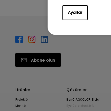
Ayarlar
Abone olun
Ürünler
Çözümler
Projektör
BenQ AQCOLOR Elçisi
Monitör
Eye-Care Monitörler