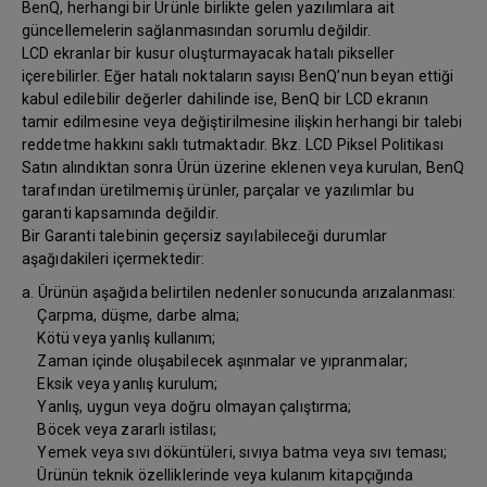
BenQ, herhangi bir Ürünle birlikte gelen yazılımlara ait
güncellemelerin sağlanmasından sorumlu değildir.
LCD ekranlar bir kusur oluşturmayacak hatalı pikseller
içerebilirler. Eğer hatalı noktaların sayısı BenQ’nun beyan ettiği
kabul edilebilir değerler dahilinde ise, BenQ bir LCD ekranın
tamir edilmesine veya değiştirilmesine ilişkin herhangi bir talebi
reddetme hakkını saklı tutmaktadır. Bkz. LCD Piksel Politikası
Satın alındıktan sonra Ürün üzerine eklenen veya kurulan, BenQ
tarafından üretilmemiş ürünler, parçalar ve yazılımlar bu
garanti kapsamında değildir.
Bir Garanti talebinin geçersiz sayılabileceği durumlar
aşağıdakileri içermektedir:
a. Ürünün aşağıda belirtilen nedenler sonucunda arızalanması:
Çarpma, düşme, darbe alma;
Kötü veya yanlış kullanım;
Zaman içinde oluşabilecek aşınmalar ve yıpranmalar;
Eksik veya yanlış kurulum;
Yanlış, uygun veya doğru olmayan çalıştırma;
Böcek veya zararlı istilası;
Yemek veya sıvı döküntüleri, sıvıya batma veya sıvı teması;
Ürünün teknik özelliklerinde veya kulanım kitapçığında