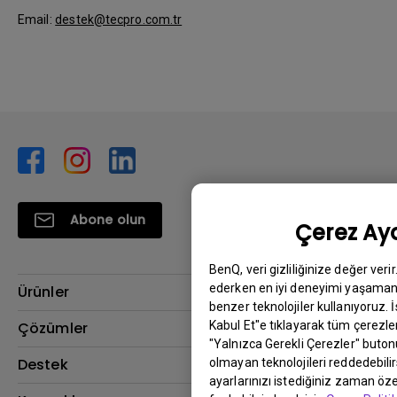
Email:
destek@tecpro.com.tr
Abone olun
Çerez Aya
BenQ, veri gizliliğinize değer veri
ederken en iyi deneyimi yaşamanı
Ürünler
benzer teknolojiler kullanıyoruz. 
Projektör
Kabul Et"e tıklayarak tüm çerezler
Çözümler
"Yalnızca Gerekli Çerezler" buton
Monitör
BenQ AQCOLOR Elçisi
Destek
olmayan teknolojileri reddedebili
ayarlarınızı istediğiniz zaman özel
Eye-Care Monitörler
İndirme & SSS