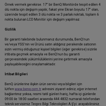
Örnek vermek gerekirse. 17” bir BenQ Monitörde tespit edilen 4
ölü nokta için değişim yapılır, fakat yine Ekran boyutu 17” olan,
üzerinde tespit edilen 3 ölü nokta ve 3 parlak noktalı, toplam 6
nokta bulunan LCD Monitör için değişim yapılmaz.
Gizlilik
Bir garanti talebinde bulunmanız durumunda, BenQ’nun
ve/veya YSS’nin ve Ürünü satın aldığınız perakende satıcının
sizin vermiş olduğunuz kişisel bilgileri (eğer gerekirse) sizinle
irtibata geçmek amacıyla ve BenQ’nun bu garanti
çerçevesindeki yükümlülüklerini yerine getirmek amacıyla
paylaşabileceğini onaylamaktadır.
İrtibat Bilgileri
BenQ ürünlerine ilişkin ürün servisi veya bilgileri için
lütfen
www.benq.com.tr
adresini ziyaret ediniz; eğer internet
bağlantınız yoksa, resmi tatil günleri hariç, hafta içi günlerde
09:00 ile 18:00 saatleri arasında 444 4832 numaralı telefondan
teknik servisimiz Tecpro Bilgi Teknolojileri A.Ş'yi arayabilirsiniz.