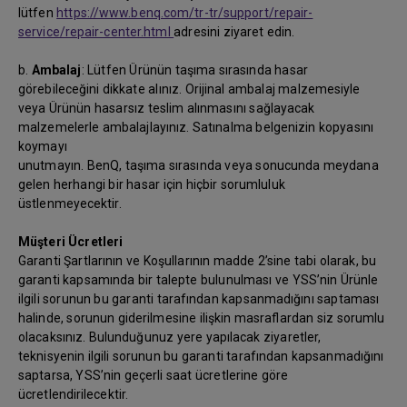
lütfen
https://www.benq.com/tr-tr/support/repair-
service/repair-center.html
adresini ziyaret edin.
b.
Ambalaj
: Lütfen Ürünün taşıma sırasında hasar
görebileceğini dikkate alınız. Orijinal ambalaj malzemesiyle
veya Ürünün hasarsız teslim alınmasını sağlayacak
malzemelerle ambalajlayınız. Satınalma belgenizin kopyasını
koymayı
unutmayın. BenQ, taşıma sırasında veya sonucunda meydana
gelen herhangi bir hasar için hiçbir sorumluluk
üstlenmeyecektir.
Müşteri Ücretleri
Garanti Şartlarının ve Koşullarının madde 2’sine tabi olarak, bu
garanti kapsamında bir talepte bulunulması ve YSS’nin Ürünle
ilgili sorunun bu garanti tarafından kapsanmadığını saptaması
halinde, sorunun giderilmesine ilişkin masraflardan siz sorumlu
olacaksınız. Bulunduğunuz yere yapılacak ziyaretler,
teknisyenin ilgili sorunun bu garanti tarafından kapsanmadığını
saptarsa, YSS’nin geçerli saat ücretlerine göre
ücretlendirilecektir.