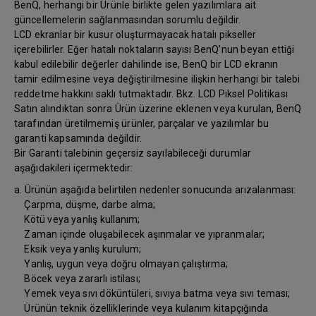
BenQ, herhangi bir Ürünle birlikte gelen yazılımlara ait
güncellemelerin sağlanmasından sorumlu değildir.
LCD ekranlar bir kusur oluşturmayacak hatalı pikseller
içerebilirler. Eğer hatalı noktaların sayısı BenQ’nun beyan ettiği
kabul edilebilir değerler dahilinde ise, BenQ bir LCD ekranın
tamir edilmesine veya değiştirilmesine ilişkin herhangi bir talebi
reddetme hakkını saklı tutmaktadır. Bkz. LCD Piksel Politikası
Satın alındıktan sonra Ürün üzerine eklenen veya kurulan, BenQ
tarafından üretilmemiş ürünler, parçalar ve yazılımlar bu
garanti kapsamında değildir.
Bir Garanti talebinin geçersiz sayılabileceği durumlar
aşağıdakileri içermektedir:
a. Ürünün aşağıda belirtilen nedenler sonucunda arızalanması:
Çarpma, düşme, darbe alma;
Kötü veya yanlış kullanım;
Zaman içinde oluşabilecek aşınmalar ve yıpranmalar;
Eksik veya yanlış kurulum;
Yanlış, uygun veya doğru olmayan çalıştırma;
Böcek veya zararlı istilası;
Yemek veya sıvı döküntüleri, sıvıya batma veya sıvı teması;
Ürünün teknik özelliklerinde veya kulanım kitapçığında