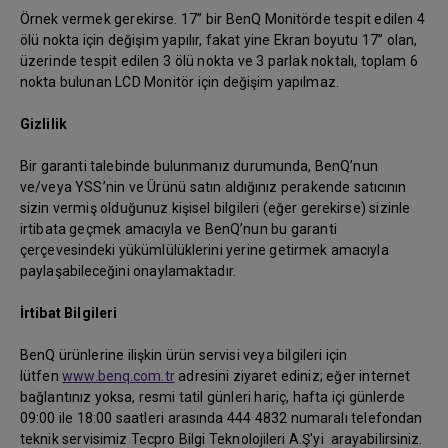
Örnek vermek gerekirse. 17” bir BenQ Monitörde tespit edilen 4
ölü nokta için değişim yapılır, fakat yine Ekran boyutu 17” olan,
üzerinde tespit edilen 3 ölü nokta ve 3 parlak noktalı, toplam 6
nokta bulunan LCD Monitör için değişim yapılmaz.
Gizlilik
Bir garanti talebinde bulunmanız durumunda, BenQ’nun
ve/veya YSS’nin ve Ürünü satın aldığınız perakende satıcının
sizin vermiş olduğunuz kişisel bilgileri (eğer gerekirse) sizinle
irtibata geçmek amacıyla ve BenQ’nun bu garanti
çerçevesindeki yükümlülüklerini yerine getirmek amacıyla
paylaşabileceğini onaylamaktadır.
İrtibat Bilgileri
BenQ ürünlerine ilişkin ürün servisi veya bilgileri için
lütfen
www.benq.com.tr
adresini ziyaret ediniz; eğer internet
bağlantınız yoksa, resmi tatil günleri hariç, hafta içi günlerde
09:00 ile 18:00 saatleri arasında 444 4832 numaralı telefondan
teknik servisimiz Tecpro Bilgi Teknolojileri A.Ş'yi arayabilirsiniz.