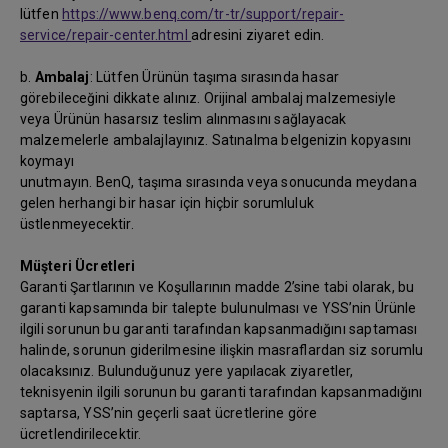
lütfen
https://www.benq.com/tr-tr/support/repair-
service/repair-center.html
adresini ziyaret edin.
b.
Ambalaj
: Lütfen Ürünün taşıma sırasında hasar
görebileceğini dikkate alınız. Orijinal ambalaj malzemesiyle
veya Ürünün hasarsız teslim alınmasını sağlayacak
malzemelerle ambalajlayınız. Satınalma belgenizin kopyasını
koymayı
unutmayın. BenQ, taşıma sırasında veya sonucunda meydana
gelen herhangi bir hasar için hiçbir sorumluluk
üstlenmeyecektir.
Müşteri Ücretleri
Garanti Şartlarının ve Koşullarının madde 2’sine tabi olarak, bu
garanti kapsamında bir talepte bulunulması ve YSS’nin Ürünle
ilgili sorunun bu garanti tarafından kapsanmadığını saptaması
halinde, sorunun giderilmesine ilişkin masraflardan siz sorumlu
olacaksınız. Bulunduğunuz yere yapılacak ziyaretler,
teknisyenin ilgili sorunun bu garanti tarafından kapsanmadığını
saptarsa, YSS’nin geçerli saat ücretlerine göre
ücretlendirilecektir.