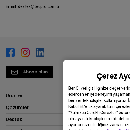
Email:
destek@tecpro.com.tr
Abone olun
Çerez Aya
BenQ, veri gizliliğinize değer veri
ederken en iyi deneyimi yaşamanı
Ürünler
benzer teknolojiler kullanıyoruz. 
Projektör
Kabul Et"e tıklayarak tüm çerezler
Çözümler
"Yalnızca Gerekli Çerezler" buton
Monitör
BenQ AQCOLOR Elçisi
Destek
olmayan teknolojileri reddedebili
ayarlarınızı istediğiniz zaman özel
Eye-Care Monitörler
İndirme & SSS