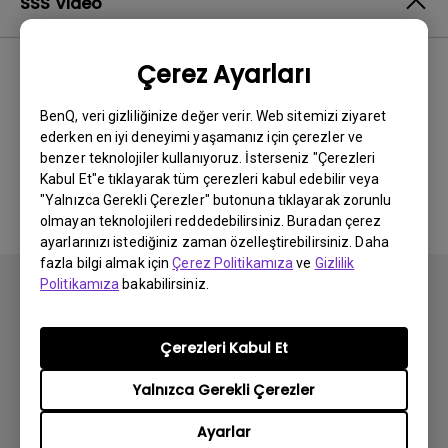
SSS Video
Çerez Ayarları
En Yeni
0 sonuçlar
BenQ, veri gizliliğinize değer verir. Web sitemizi ziyaret
ederken en iyi deneyimi yaşamanız için çerezler ve
benzer teknolojiler kullanıyoruz. İsterseniz "Çerezleri
İlgili video yok
Kabul Et"e tıklayarak tüm çerezleri kabul edebilir veya
"Yalnızca Gerekli Çerezler" butonuna tıklayarak zorunlu
olmayan teknolojileri reddedebilirsiniz. Buradan çerez
ayarlarınızı istediğiniz zaman özelleştirebilirsiniz. Daha
fazla bilgi almak için
Çerez Politikamıza
ve
Gizlilik
Politikamıza
bakabilirsiniz.
Çerezleri Kabul Et
Abone olun
Yalnızca Gerekli Çerezler
Ayarlar