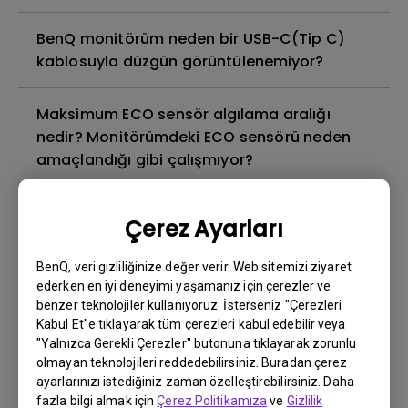
BenQ monitörüm neden bir USB-C(Tip C)
kablosuyla düzgün görüntülenemiyor?
Maksimum ECO sensör algılama aralığı
nedir? Monitörümdeki ECO sensörü neden
amaçlandığı gibi çalışmıyor?
Görüntü yapışması nedir ve bundan nasıl
Çerez Ayarları
kaçınılır veya ondan nasıl kurtuluruz?
BenQ, veri gizliliğinize değer verir. Web sitemizi ziyaret
Arka ışık sızıntısı veya arka ışık sızıntısı
ederken en iyi deneyimi yaşamanız için çerezler ve
benzer teknolojiler kullanıyoruz. İsterseniz "Çerezleri
nedir?
Kabul Et"e tıklayarak tüm çerezleri kabul edebilir veya
"Yalnızca Gerekli Çerezler" butonuna tıklayarak zorunlu
Monitörümde neden titreme var?
olmayan teknolojileri reddedebilirsiniz. Buradan çerez
ayarlarınızı istediğiniz zaman özelleştirebilirsiniz. Daha
fazla bilgi almak için
Çerez Politikamıza
ve
Gizlilik