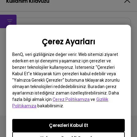
Kullanım Kılavuzu
Kullanıcı El Kitabı
Çerez Ayarları
Regulatory Statements
Güncelleme:
2026/07/09
BenQ, veri gizliliğinize değer verir. Web sitemizi ziyaret
ederken en iyi deneyimi yaşamanız için çerezler ve
Dil:
General
benzer teknolojiler kullanıyoruz. İsterseniz "Çerezleri
Dosya Boyutu:
752.9 KB
Kabul Et"e tıklayarak tüm çerezleri kabul edebilir veya
Sürüm:
"Yalnızca Gerekli Çerezler" butonuna tıklayarak zorunlu
olmayan teknolojileri reddedebilirsiniz. Buradan çerez
Önizleme
ayarlarınızı istediğiniz zaman özelleştirebilirsiniz. Daha
fazla bilgi almak için
Çerez Politikamıza
ve
Gizlilik
Politikamıza
bakabilirsiniz.
Çerezleri Kabul Et