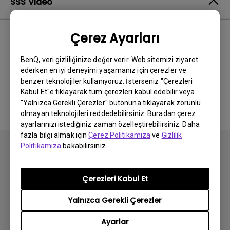
SSS Video
Çerez Ayarları
En Yeni
0 sonuçlar
BenQ, veri gizliliğinize değer verir. Web sitemizi ziyaret
ederken en iyi deneyimi yaşamanız için çerezler ve
benzer teknolojiler kullanıyoruz. İsterseniz "Çerezleri
İlgili video yok
Kabul Et"e tıklayarak tüm çerezleri kabul edebilir veya
"Yalnızca Gerekli Çerezler" butonuna tıklayarak zorunlu
olmayan teknolojileri reddedebilirsiniz. Buradan çerez
ayarlarınızı istediğiniz zaman özelleştirebilirsiniz. Daha
fazla bilgi almak için
Çerez Politikamıza
ve
Gizlilik
Politikamıza
bakabilirsiniz.
Çerezleri Kabul Et
Abone olun
Yalnızca Gerekli Çerezler
Ayarlar