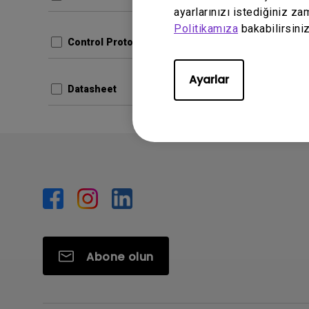
Dosya B
ayarlarınızı istediğiniz za
Sürüm:
Politikamıza
bakabilirsiniz
Control Protocols
Öniz
Ayarlar
Datasheet
Abone olun