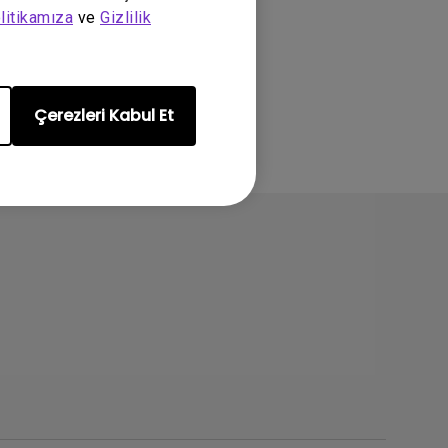
litikamıza
ve
Gizlilik
Çerezleri Kabul Et