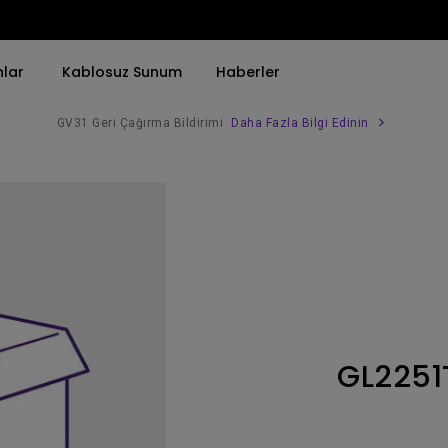
nlar
Kablosuz Sunum
Haberler
GV31 Geri Çağırma Bildirimi
Daha Fazla Bilgi Edinin
Trend Olan Kelimeye Göre
Trend Olan Kelimeye Göre
Kurumsal Projektörü 
4K(3840x2160)
4K UHD (3840×2160)
Simulasyon Projekt
HDR ile
Kısa Atım
SmartEco Projektör
21：9 Ultra geniş
2B, Dikey／Yatay Keystone
Golf Simülatörü
USB-C
LED
Toplantı Odası Pro
GL225
Thunderbolt
Lazer
P3
Android TV ile