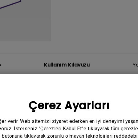
Yükseklik Ayarlı Stand ile
Düşük Giriş Gecikmesi ile
o
Kullanım Kılavuzu
Ya
Çerez Ayarları
El Kitabı
atory Statements
eğer verir. Web sitemizi ziyaret ederken en iyi deneyimi yaşa
eme:
2026/08/07
yoruz. İsterseniz "Çerezleri Kabul Et"e tıklayarak tüm çerezle
ral
" butonuna tıklayarak zorunlu olmayan teknolojileri reddedebi