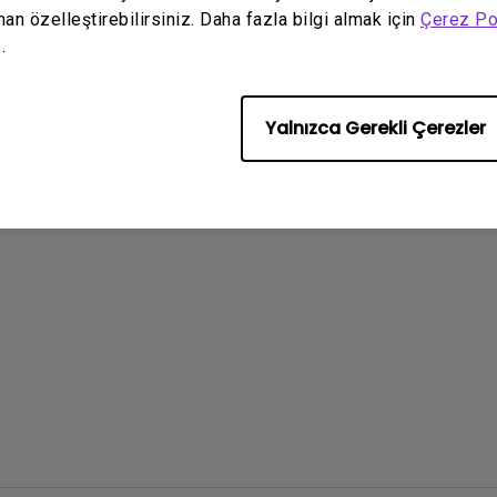
oyutu:
752.9 KB
man özelleştirebilirsiniz. Daha fazla bilgi almak için
Çerez Po
.
leme
Yalnızca Gerekli Çerezler