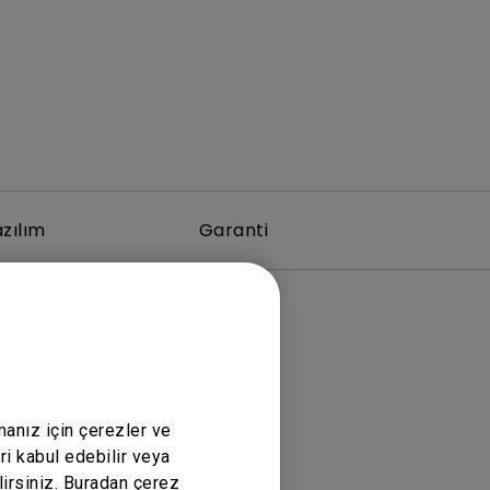
zılım
Garanti
manız için çerezler ve
ri kabul edebilir veya
lirsiniz. Buradan çerez